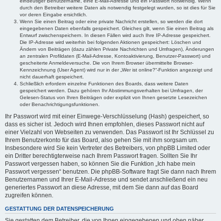
eindeutiger Benutzername, eine E-Mail-Adresse und ein Passwort notwendig. Wenn
durch den Betreiber weitere Daten als notwendig festgelegt wurden, so ist dies für Sie
vor deren Eingabe ersichtlich.
Wenn Sie einen Beitrag oder eine private Nachricht erstellen, so werden die dort
eingegebenen Daten ebenfalls gespeichert. Gleiches gilt, wenn Sie einen Beitrag als
Entwurf zwischenspeichern. In diesen Fällen wird auch Ihre IP-Adresse gespeichert.
Die IP-Adresse wird weiterhin bei folgenden Aktionen gespeichert: Löschen und
Ändern von Beiträgen (dazu zählen Private Nachrichten und Umfragen), Änderungen
an zentralen Profildaten (E-Mail-Adresse, Kontoaktivierung, Benutzer-Passwort) und
gescheiterte Anmeldeversuche. Die von Ihrem Browser übermittelte Browser-
Kennzeichnung (User Agent) wird nur in der „Wer ist online?“-Funktion angezeigt und
nicht dauerhaft gespeichert.
Schließlich erfordern einzelne Funktionen des Boards, dass weitere Daten
gespeichert werden. Dazu gehören Ihr Abstimmungsverhalten bei Umfragen, der
Gelesen-Status von Ihren Beiträgen oder explizit von Ihnen gesetzte Lesezeichen
oder Benachrichtigungsfunktionen.
Ihr Passwort wird mit einer Einwege-Verschlüsselung (Hash) gespeichert, so
dass es sicher ist. Jedoch wird Ihnen empfohlen, dieses Passwort nicht auf
einer Vielzahl von Webseiten zu verwenden. Das Passwort ist Ihr Schlüssel zu
Ihrem Benutzerkonto für das Board, also gehen Sie mit ihm sorgsam um.
Insbesondere wird Sie kein Vertreter des Betreibers, von phpBB Limited oder
ein Dritter berechtigterweise nach Ihrem Passwort fragen. Sollten Sie Ihr
Passwort vergessen haben, so können Sie die Funktion „Ich habe mein
Passwort vergessen“ benutzen. Die phpBB-Software fragt Sie dann nach Ihrem
Benutzernamen und Ihrer E-Mail-Adresse und sendet anschließend ein neu
generiertes Passwort an diese Adresse, mit dem Sie dann auf das Board
zugreifen können.
GESTATTUNG DER DATENSPEICHERUNG
Sie gestatten dem Betreiber, die von Ihnen eingegebenen und oben näher