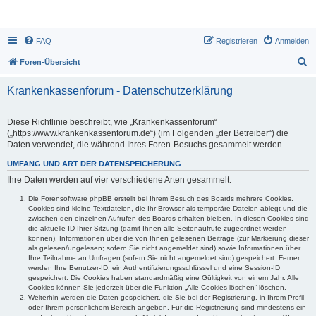
FAQ
Registrieren
Anmelden
S
Foren-Übersicht
u
Krankenkassenforum - Datenschutzerklärung
c
h
Diese Richtlinie beschreibt, wie „Krankenkassenforum“
e
(„https://www.krankenkassenforum.de“) (im Folgenden „der Betreiber“) die
Daten verwendet, die während Ihres Foren-Besuchs gesammelt werden.
UMFANG UND ART DER DATENSPEICHERUNG
Ihre Daten werden auf vier verschiedene Arten gesammelt:
Die Forensoftware phpBB erstellt bei Ihrem Besuch des Boards mehrere Cookies.
Cookies sind kleine Textdateien, die Ihr Browser als temporäre Dateien ablegt und die
zwischen den einzelnen Aufrufen des Boards erhalten bleiben. In diesen Cookies sind
die aktuelle ID Ihrer Sitzung (damit Ihnen alle Seitenaufrufe zugeordnet werden
können), Informationen über die von Ihnen gelesenen Beiträge (zur Markierung dieser
als gelesen/ungelesen; sofern Sie nicht angemeldet sind) sowie Informationen über
Ihre Teilnahme an Umfragen (sofern Sie nicht angemeldet sind) gespeichert. Ferner
werden Ihre Benutzer-ID, ein Authentifizierungsschlüssel und eine Session-ID
gespeichert. Die Cookies haben standardmäßig eine Gültigkeit von einem Jahr. Alle
Cookies können Sie jederzeit über die Funktion „Alle Cookies löschen“ löschen.
Weiterhin werden die Daten gespeichert, die Sie bei der Registrierung, in Ihrem Profil
oder Ihrem persönlichem Bereich angeben. Für die Registrierung sind mindestens ein