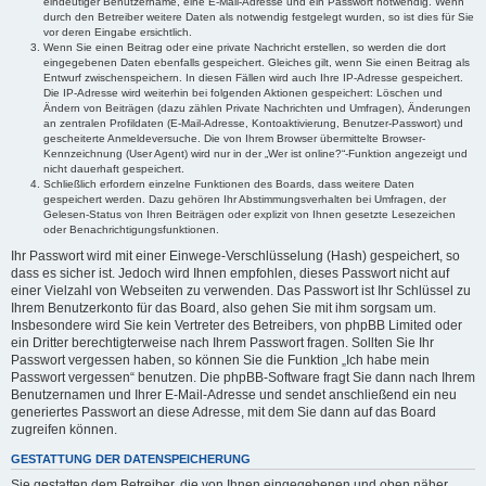
eindeutiger Benutzername, eine E-Mail-Adresse und ein Passwort notwendig. Wenn
durch den Betreiber weitere Daten als notwendig festgelegt wurden, so ist dies für Sie
vor deren Eingabe ersichtlich.
Wenn Sie einen Beitrag oder eine private Nachricht erstellen, so werden die dort
eingegebenen Daten ebenfalls gespeichert. Gleiches gilt, wenn Sie einen Beitrag als
Entwurf zwischenspeichern. In diesen Fällen wird auch Ihre IP-Adresse gespeichert.
Die IP-Adresse wird weiterhin bei folgenden Aktionen gespeichert: Löschen und
Ändern von Beiträgen (dazu zählen Private Nachrichten und Umfragen), Änderungen
an zentralen Profildaten (E-Mail-Adresse, Kontoaktivierung, Benutzer-Passwort) und
gescheiterte Anmeldeversuche. Die von Ihrem Browser übermittelte Browser-
Kennzeichnung (User Agent) wird nur in der „Wer ist online?“-Funktion angezeigt und
nicht dauerhaft gespeichert.
Schließlich erfordern einzelne Funktionen des Boards, dass weitere Daten
gespeichert werden. Dazu gehören Ihr Abstimmungsverhalten bei Umfragen, der
Gelesen-Status von Ihren Beiträgen oder explizit von Ihnen gesetzte Lesezeichen
oder Benachrichtigungsfunktionen.
Ihr Passwort wird mit einer Einwege-Verschlüsselung (Hash) gespeichert, so
dass es sicher ist. Jedoch wird Ihnen empfohlen, dieses Passwort nicht auf
einer Vielzahl von Webseiten zu verwenden. Das Passwort ist Ihr Schlüssel zu
Ihrem Benutzerkonto für das Board, also gehen Sie mit ihm sorgsam um.
Insbesondere wird Sie kein Vertreter des Betreibers, von phpBB Limited oder
ein Dritter berechtigterweise nach Ihrem Passwort fragen. Sollten Sie Ihr
Passwort vergessen haben, so können Sie die Funktion „Ich habe mein
Passwort vergessen“ benutzen. Die phpBB-Software fragt Sie dann nach Ihrem
Benutzernamen und Ihrer E-Mail-Adresse und sendet anschließend ein neu
generiertes Passwort an diese Adresse, mit dem Sie dann auf das Board
zugreifen können.
GESTATTUNG DER DATENSPEICHERUNG
Sie gestatten dem Betreiber, die von Ihnen eingegebenen und oben näher