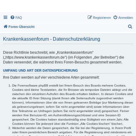
FAQ
Registrieren
Anmelden
S
Foren-Übersicht
u
Krankenkassenforum - Datenschutzerklärung
c
h
Diese Richtlinie beschreibt, wie „Krankenkassenforum“
e
(„https://www.krankenkassenforum.de“) (im Folgenden „der Betreiber“) die
Daten verwendet, die während Ihres Foren-Besuchs gesammelt werden.
UMFANG UND ART DER DATENSPEICHERUNG
Ihre Daten werden auf vier verschiedene Arten gesammelt:
Die Forensoftware phpBB erstellt bei Ihrem Besuch des Boards mehrere Cookies.
Cookies sind kleine Textdateien, die Ihr Browser als temporäre Dateien ablegt und die
zwischen den einzelnen Aufrufen des Boards erhalten bleiben. In diesen Cookies sind
die aktuelle ID Ihrer Sitzung (damit Ihnen alle Seitenaufrufe zugeordnet werden
können), Informationen über die von Ihnen gelesenen Beiträge (zur Markierung dieser
als gelesen/ungelesen; sofern Sie nicht angemeldet sind) sowie Informationen über
Ihre Teilnahme an Umfragen (sofern Sie nicht angemeldet sind) gespeichert. Ferner
werden Ihre Benutzer-ID, ein Authentifizierungsschlüssel und eine Session-ID
gespeichert. Die Cookies haben standardmäßig eine Gültigkeit von einem Jahr. Alle
Cookies können Sie jederzeit über die Funktion „Alle Cookies löschen“ löschen.
Weiterhin werden die Daten gespeichert, die Sie bei der Registrierung, in Ihrem Profil
oder Ihrem persönlichem Bereich angeben. Für die Registrierung sind mindestens ein