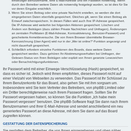
eindeutiger Benutzername, eine E-Mail-Adresse und ein Passwort notwendig. Wenn
durch den Betreiber weitere Daten als notwendig festgelegt wurden, so ist dies für Sie
vor deren Eingabe ersichtlich.
Wenn Sie einen Beitrag oder eine private Nachricht erstellen, so werden die dort
eingegebenen Daten ebenfalls gespeichert. Gleiches gilt, wenn Sie einen Beitrag als
Entwurf zwischenspeichern. In diesen Fällen wird auch Ihre IP-Adresse gespeichert.
Die IP-Adresse wird weiterhin bei folgenden Aktionen gespeichert: Löschen und
Ändern von Beiträgen (dazu zählen Private Nachrichten und Umfragen), Änderungen
an zentralen Profildaten (E-Mail-Adresse, Kontoaktivierung, Benutzer-Passwort) und
gescheiterte Anmeldeversuche. Die von Ihrem Browser übermittelte Browser-
Kennzeichnung (User Agent) wird nur in der „Wer ist online?“-Funktion angezeigt und
nicht dauerhaft gespeichert.
Schließlich erfordern einzelne Funktionen des Boards, dass weitere Daten
gespeichert werden. Dazu gehören Ihr Abstimmungsverhalten bei Umfragen, der
Gelesen-Status von Ihren Beiträgen oder explizit von Ihnen gesetzte Lesezeichen
oder Benachrichtigungsfunktionen.
Ihr Passwort wird mit einer Einwege-Verschlüsselung (Hash) gespeichert, so
dass es sicher ist. Jedoch wird Ihnen empfohlen, dieses Passwort nicht auf
einer Vielzahl von Webseiten zu verwenden. Das Passwort ist Ihr Schlüssel zu
Ihrem Benutzerkonto für das Board, also gehen Sie mit ihm sorgsam um.
Insbesondere wird Sie kein Vertreter des Betreibers, von phpBB Limited oder
ein Dritter berechtigterweise nach Ihrem Passwort fragen. Sollten Sie Ihr
Passwort vergessen haben, so können Sie die Funktion „Ich habe mein
Passwort vergessen“ benutzen. Die phpBB-Software fragt Sie dann nach Ihrem
Benutzernamen und Ihrer E-Mail-Adresse und sendet anschließend ein neu
generiertes Passwort an diese Adresse, mit dem Sie dann auf das Board
zugreifen können.
GESTATTUNG DER DATENSPEICHERUNG
Sie gestatten dem Betreiber, die von Ihnen eingegebenen und oben näher