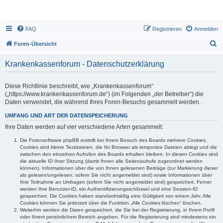
FAQ
Registrieren
Anmelden
S
Foren-Übersicht
u
Krankenkassenforum - Datenschutzerklärung
c
h
Diese Richtlinie beschreibt, wie „Krankenkassenforum“
e
(„https://www.krankenkassenforum.de“) (im Folgenden „der Betreiber“) die
Daten verwendet, die während Ihres Foren-Besuchs gesammelt werden.
UMFANG UND ART DER DATENSPEICHERUNG
Ihre Daten werden auf vier verschiedene Arten gesammelt:
Die Forensoftware phpBB erstellt bei Ihrem Besuch des Boards mehrere Cookies.
Cookies sind kleine Textdateien, die Ihr Browser als temporäre Dateien ablegt und die
zwischen den einzelnen Aufrufen des Boards erhalten bleiben. In diesen Cookies sind
die aktuelle ID Ihrer Sitzung (damit Ihnen alle Seitenaufrufe zugeordnet werden
können), Informationen über die von Ihnen gelesenen Beiträge (zur Markierung dieser
als gelesen/ungelesen; sofern Sie nicht angemeldet sind) sowie Informationen über
Ihre Teilnahme an Umfragen (sofern Sie nicht angemeldet sind) gespeichert. Ferner
werden Ihre Benutzer-ID, ein Authentifizierungsschlüssel und eine Session-ID
gespeichert. Die Cookies haben standardmäßig eine Gültigkeit von einem Jahr. Alle
Cookies können Sie jederzeit über die Funktion „Alle Cookies löschen“ löschen.
Weiterhin werden die Daten gespeichert, die Sie bei der Registrierung, in Ihrem Profil
oder Ihrem persönlichem Bereich angeben. Für die Registrierung sind mindestens ein