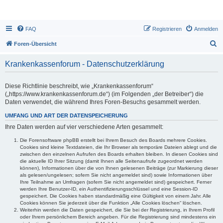
FAQ
Registrieren
Anmelden
S
Foren-Übersicht
u
Krankenkassenforum - Datenschutzerklärung
c
h
Diese Richtlinie beschreibt, wie „Krankenkassenforum“
e
(„https://www.krankenkassenforum.de“) (im Folgenden „der Betreiber“) die
Daten verwendet, die während Ihres Foren-Besuchs gesammelt werden.
UMFANG UND ART DER DATENSPEICHERUNG
Ihre Daten werden auf vier verschiedene Arten gesammelt:
Die Forensoftware phpBB erstellt bei Ihrem Besuch des Boards mehrere Cookies.
Cookies sind kleine Textdateien, die Ihr Browser als temporäre Dateien ablegt und die
zwischen den einzelnen Aufrufen des Boards erhalten bleiben. In diesen Cookies sind
die aktuelle ID Ihrer Sitzung (damit Ihnen alle Seitenaufrufe zugeordnet werden
können), Informationen über die von Ihnen gelesenen Beiträge (zur Markierung dieser
als gelesen/ungelesen; sofern Sie nicht angemeldet sind) sowie Informationen über
Ihre Teilnahme an Umfragen (sofern Sie nicht angemeldet sind) gespeichert. Ferner
werden Ihre Benutzer-ID, ein Authentifizierungsschlüssel und eine Session-ID
gespeichert. Die Cookies haben standardmäßig eine Gültigkeit von einem Jahr. Alle
Cookies können Sie jederzeit über die Funktion „Alle Cookies löschen“ löschen.
Weiterhin werden die Daten gespeichert, die Sie bei der Registrierung, in Ihrem Profil
oder Ihrem persönlichem Bereich angeben. Für die Registrierung sind mindestens ein