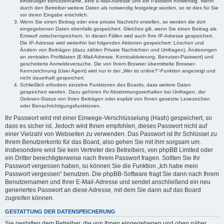
eindeutiger Benutzername, eine E-Mail-Adresse und ein Passwort notwendig. Wenn
durch den Betreiber weitere Daten als notwendig festgelegt wurden, so ist dies für Sie
vor deren Eingabe ersichtlich.
Wenn Sie einen Beitrag oder eine private Nachricht erstellen, so werden die dort
eingegebenen Daten ebenfalls gespeichert. Gleiches gilt, wenn Sie einen Beitrag als
Entwurf zwischenspeichern. In diesen Fällen wird auch Ihre IP-Adresse gespeichert.
Die IP-Adresse wird weiterhin bei folgenden Aktionen gespeichert: Löschen und
Ändern von Beiträgen (dazu zählen Private Nachrichten und Umfragen), Änderungen
an zentralen Profildaten (E-Mail-Adresse, Kontoaktivierung, Benutzer-Passwort) und
gescheiterte Anmeldeversuche. Die von Ihrem Browser übermittelte Browser-
Kennzeichnung (User Agent) wird nur in der „Wer ist online?“-Funktion angezeigt und
nicht dauerhaft gespeichert.
Schließlich erfordern einzelne Funktionen des Boards, dass weitere Daten
gespeichert werden. Dazu gehören Ihr Abstimmungsverhalten bei Umfragen, der
Gelesen-Status von Ihren Beiträgen oder explizit von Ihnen gesetzte Lesezeichen
oder Benachrichtigungsfunktionen.
Ihr Passwort wird mit einer Einwege-Verschlüsselung (Hash) gespeichert, so
dass es sicher ist. Jedoch wird Ihnen empfohlen, dieses Passwort nicht auf
einer Vielzahl von Webseiten zu verwenden. Das Passwort ist Ihr Schlüssel zu
Ihrem Benutzerkonto für das Board, also gehen Sie mit ihm sorgsam um.
Insbesondere wird Sie kein Vertreter des Betreibers, von phpBB Limited oder
ein Dritter berechtigterweise nach Ihrem Passwort fragen. Sollten Sie Ihr
Passwort vergessen haben, so können Sie die Funktion „Ich habe mein
Passwort vergessen“ benutzen. Die phpBB-Software fragt Sie dann nach Ihrem
Benutzernamen und Ihrer E-Mail-Adresse und sendet anschließend ein neu
generiertes Passwort an diese Adresse, mit dem Sie dann auf das Board
zugreifen können.
GESTATTUNG DER DATENSPEICHERUNG
Sie gestatten dem Betreiber, die von Ihnen eingegebenen und oben näher