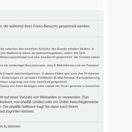
det, die während Ihres Foren-Besuchs gesammelt werden.
 die zwischen den einzelnen Aufrufen des Boards erhalten bleiben. In
(zur Markierung dieser als gelesen/ungelesen; sofern Sie nicht
tifizierungsschlüssel und eine Session-ID gespeichert. Die Cookies haben
tens ein eindeutiger Benutzername, eine E-Mail-Adresse und ein Passwort
ls Entwurf zwischenspeichern. In diesen Fällen wird auch Ihre IP-Adresse
, Änderungen an zentralen Profildaten (E-Mail-Adresse, Kontoaktivierung,
nktion angezeigt und nicht dauerhaft gespeichert.
Status von Ihren Beiträgen oder explizit von Ihnen gesetzte Lesezeichen
icht auf einer Vielzahl von Webseiten zu verwenden. Das
reibers, von phpBB Limited oder ein Dritter berechtigterweise
n. Die phpBB-Software fragt Sie dann nach Ihrem
ard zugreifen können.
en zu können.