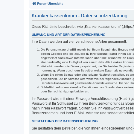
Foren-Übersicht
Krankenkassenforum - Datenschutzerklärung
Diese Richtlinie beschreibt, wie „Krankenkassenforum“ („http
UMFANG UND ART DER DATENSPEICHERUNG
Ihre Daten werden auf vier verschiedene Arten gesammelt:
Die Forensoftware phpBB erstellt bei Ihrem Besuch des Boards mehr
diesen Cookies sind die aktuelle ID Ihrer Sitzung (damit Ihnen all
angemeldet sind) sowie Informationen über Ihre Teilnahme an Umfra
standardmäßig eine Gültigkeit von einem Jahr. Alle Cookies können 
Weiterhin werden die Daten gespeichert, die Sie bei der Registrier
notwendig. Wenn durch den Betreiber weitere Daten als notwendig fe
Wenn Sie einen Beitrag oder eine private Nachricht erstellen, so w
gespeichert. Die IP-Adresse wird weiterhin bei folgenden Aktionen
Benutzer-Passwort) und gescheiterte Anmeldeversuche. Die von Ihre
Schließlich erfordern einzelne Funktionen des Boards, dass weite
oder Benachrichtigungsfunktionen.
Ihr Passwort wird mit einer Einwege-Verschlüsselung (Hash) ge
Passwort ist Ihr Schlüssel zu Ihrem Benutzerkonto für das Boar
nach Ihrem Passwort fragen. Sollten Sie Ihr Passwort vergess
Benutzernamen und Ihrer E-Mail-Adresse und sendet anschließ
GESTATTUNG DER DATENSPEICHERUNG
Sie gestatten dem Betreiber, die von Ihnen eingegebenen und 