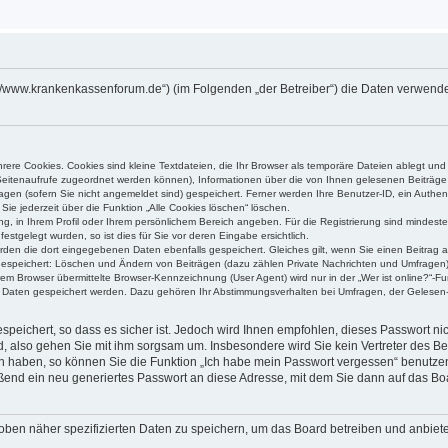
s://www.krankenkassenforum.de“) (im Folgenden „der Betreiber“) die Daten verwen
ere Cookies. Cookies sind kleine Textdateien, die Ihr Browser als temporäre Dateien ablegt und
e Seitenaufrufe zugeordnet werden können), Informationen über die von Ihnen gelesenen Beiträge 
gen (sofern Sie nicht angemeldet sind) gespeichert. Ferner werden Ihre Benutzer-ID, ein Authen
Sie jederzeit über die Funktion „Alle Cookies löschen“ löschen.
ung, in Ihrem Profil oder Ihrem persönlichem Bereich angeben. Für die Registrierung sind mindes
stgelegt wurden, so ist dies für Sie vor deren Eingabe ersichtlich.
erden die dort eingegebenen Daten ebenfalls gespeichert. Gleiches gilt, wenn Sie einen Beitrag a
 gespeichert: Löschen und Ändern von Beiträgen (dazu zählen Private Nachrichten und Umfragen)
m Browser übermittelte Browser-Kennzeichnung (User Agent) wird nur in der „Wer ist online?“-Fu
re Daten gespeichert werden. Dazu gehören Ihr Abstimmungsverhalten bei Umfragen, der Gelesen-
speichert, so dass es sicher ist. Jedoch wird Ihnen empfohlen, dieses Passwort n
d, also gehen Sie mit ihm sorgsam um. Insbesondere wird Sie kein Vertreter des Bet
en haben, so können Sie die Funktion „Ich habe mein Passwort vergessen“ benutze
end ein neu generiertes Passwort an diese Adresse, mit dem Sie dann auf das Bo
oben näher spezifizierten Daten zu speichern, um das Board betreiben und anbiet