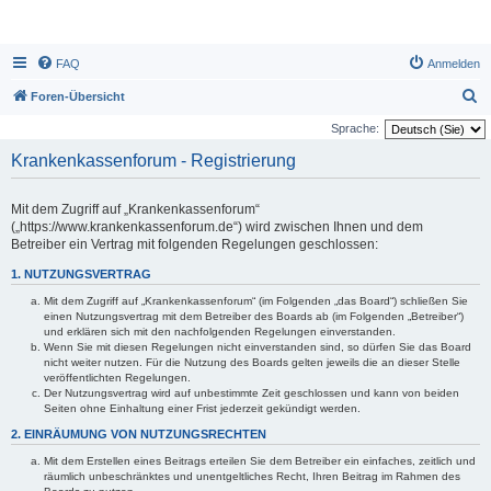
FAQ
Anmelden
S
Foren-Übersicht
u
Sprache:
c
Krankenkassenforum - Registrierung
h
e
Mit dem Zugriff auf „Krankenkassenforum“
(„https://www.krankenkassenforum.de“) wird zwischen Ihnen und dem
Betreiber ein Vertrag mit folgenden Regelungen geschlossen:
1. NUTZUNGSVERTRAG
Mit dem Zugriff auf „Krankenkassenforum“ (im Folgenden „das Board“) schließen Sie
einen Nutzungsvertrag mit dem Betreiber des Boards ab (im Folgenden „Betreiber“)
und erklären sich mit den nachfolgenden Regelungen einverstanden.
Wenn Sie mit diesen Regelungen nicht einverstanden sind, so dürfen Sie das Board
nicht weiter nutzen. Für die Nutzung des Boards gelten jeweils die an dieser Stelle
veröffentlichten Regelungen.
Der Nutzungsvertrag wird auf unbestimmte Zeit geschlossen und kann von beiden
Seiten ohne Einhaltung einer Frist jederzeit gekündigt werden.
2. EINRÄUMUNG VON NUTZUNGSRECHTEN
Mit dem Erstellen eines Beitrags erteilen Sie dem Betreiber ein einfaches, zeitlich und
räumlich unbeschränktes und unentgeltliches Recht, Ihren Beitrag im Rahmen des