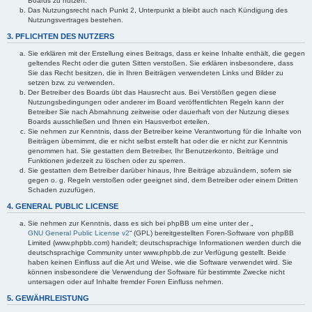
Boards zu nutzen.
Das Nutzungsrecht nach Punkt 2, Unterpunkt a bleibt auch nach Kündigung des
Nutzungsvertrages bestehen.
3. PFLICHTEN DES NUTZERS
Sie erklären mit der Erstellung eines Beitrags, dass er keine Inhalte enthält, die gegen
geltendes Recht oder die guten Sitten verstoßen. Sie erklären insbesondere, dass
Sie das Recht besitzen, die in Ihren Beiträgen verwendeten Links und Bilder zu
setzen bzw. zu verwenden.
Der Betreiber des Boards übt das Hausrecht aus. Bei Verstößen gegen diese
Nutzungsbedingungen oder anderer im Board veröffentlichten Regeln kann der
Betreiber Sie nach Abmahnung zeitweise oder dauerhaft von der Nutzung dieses
Boards ausschließen und Ihnen ein Hausverbot erteilen.
Sie nehmen zur Kenntnis, dass der Betreiber keine Verantwortung für die Inhalte von
Beiträgen übernimmt, die er nicht selbst erstellt hat oder die er nicht zur Kenntnis
genommen hat. Sie gestatten dem Betreiber, Ihr Benutzerkonto, Beiträge und
Funktionen jederzeit zu löschen oder zu sperren.
Sie gestatten dem Betreiber darüber hinaus, Ihre Beiträge abzuändern, sofern sie
gegen o. g. Regeln verstoßen oder geeignet sind, dem Betreiber oder einem Dritten
Schaden zuzufügen.
4. GENERAL PUBLIC LICENSE
Sie nehmen zur Kenntnis, dass es sich bei phpBB um eine unter der „
GNU General Public License v2
“ (GPL) bereitgestellten Foren-Software von phpBB
Limited (www.phpbb.com) handelt; deutschsprachige Informationen werden durch die
deutschsprachige Community unter www.phpbb.de zur Verfügung gestellt. Beide
haben keinen Einfluss auf die Art und Weise, wie die Software verwendet wird. Sie
können insbesondere die Verwendung der Software für bestimmte Zwecke nicht
untersagen oder auf Inhalte fremder Foren Einfluss nehmen.
5. GEWÄHRLEISTUNG