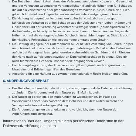
Der Betreiber haftet mit Ausnahme der Verletzung von Leben, Körper und Gesundheit
und der Verletzung wesentlicher Vertragspflichten (Kardinalpflichten) nur für Schäden,
die auf ein vorsätzliches oder grob fahrlässiges Verhalten zurückzuführen sind. Dies
gilt auch für mittelbare Folgeschäden wie insbesondere entgangenen Gewinn.
Die Haftung ist gegenüber Verbrauchern außer bei vorsätzlichem oder grob
fahrlässigem Verhalten oder bei Schäden aus der Verletzung von Leben, Körper und
Gesundheit und der Verletzung wesentlicher Vertragspflichten (Kardinalpflichten) auf
die bei Vertragsschluss typischerweise vorhersehbaren Schäden und im übrigen der
Höhe nach auf die vertragstypischen Durchschnittsschäden begrenzt. Dies gilt auch
für mittelbare Folgeschäden wie insbesondere entgangenen Gewinn.
Die Haftung ist gegenüber Unternehmern außer bei der Verletzung von Leben, Körper
und Gesundheit oder vorsätzlichem oder grob fahrlässigem Verhalten des Betreibers
auf die bei Vertragsschluss typischerweise vorhersehbaren Schäden und im Übrigen
der Höhe nach auf die vertragstypischen Durchschnittsschäden begrenzt. Dies gilt
auch für mittelbare Schäden, insbesondere entgangenen Gewinn.
Die Haftungsbegrenzung der Absätze a bis c gilt sinngemäß auch zugunsten der
Mitarbeiter und Erfüllungsgehilfen des Betreibers.
Ansprüche für eine Haftung aus zwingendem nationalem Recht bleiben unberührt.
6. ÄNDERUNGSVORBEHALT
Der Betreiber ist berechtigt, die Nutzungsbedingungen und die Datenschutzerklärung
zu ändern. Die Änderung wird dem Nutzer per E-Mail mitgeteilt.
Der Nutzer ist berechtigt, den Änderungen zu widersprechen. Im Falle des
Widerspruchs erlischt das zwischen dem Betreiber und dem Nutzer bestehende
Vertragsverhältnis mit sofortiger Wirkung.
Die Änderungen gelten als anerkannt und verbindlich, wenn der Nutzer den
Änderungen zugestimmt hat.
Informationen über den Umgang mit Ihren persönlichen Daten sind in der
Datenschutzerklärung enthalten.