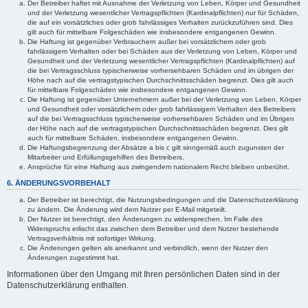
Der Betreiber haftet mit Ausnahme der Verletzung von Leben, Körper und Gesundheit
und der Verletzung wesentlicher Vertragspflichten (Kardinalpflichten) nur für Schäden,
die auf ein vorsätzliches oder grob fahrlässiges Verhalten zurückzuführen sind. Dies
gilt auch für mittelbare Folgeschäden wie insbesondere entgangenen Gewinn.
Die Haftung ist gegenüber Verbrauchern außer bei vorsätzlichem oder grob
fahrlässigem Verhalten oder bei Schäden aus der Verletzung von Leben, Körper und
Gesundheit und der Verletzung wesentlicher Vertragspflichten (Kardinalpflichten) auf
die bei Vertragsschluss typischerweise vorhersehbaren Schäden und im übrigen der
Höhe nach auf die vertragstypischen Durchschnittsschäden begrenzt. Dies gilt auch
für mittelbare Folgeschäden wie insbesondere entgangenen Gewinn.
Die Haftung ist gegenüber Unternehmern außer bei der Verletzung von Leben, Körper
und Gesundheit oder vorsätzlichem oder grob fahrlässigem Verhalten des Betreibers
auf die bei Vertragsschluss typischerweise vorhersehbaren Schäden und im Übrigen
der Höhe nach auf die vertragstypischen Durchschnittsschäden begrenzt. Dies gilt
auch für mittelbare Schäden, insbesondere entgangenen Gewinn.
Die Haftungsbegrenzung der Absätze a bis c gilt sinngemäß auch zugunsten der
Mitarbeiter und Erfüllungsgehilfen des Betreibers.
Ansprüche für eine Haftung aus zwingendem nationalem Recht bleiben unberührt.
6. ÄNDERUNGSVORBEHALT
Der Betreiber ist berechtigt, die Nutzungsbedingungen und die Datenschutzerklärung
zu ändern. Die Änderung wird dem Nutzer per E-Mail mitgeteilt.
Der Nutzer ist berechtigt, den Änderungen zu widersprechen. Im Falle des
Widerspruchs erlischt das zwischen dem Betreiber und dem Nutzer bestehende
Vertragsverhältnis mit sofortiger Wirkung.
Die Änderungen gelten als anerkannt und verbindlich, wenn der Nutzer den
Änderungen zugestimmt hat.
Informationen über den Umgang mit Ihren persönlichen Daten sind in der
Datenschutzerklärung enthalten.