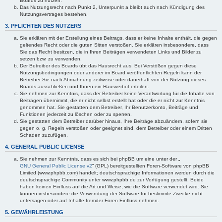
Boards zu nutzen.
Das Nutzungsrecht nach Punkt 2, Unterpunkt a bleibt auch nach Kündigung des
Nutzungsvertrages bestehen.
3. PFLICHTEN DES NUTZERS
Sie erklären mit der Erstellung eines Beitrags, dass er keine Inhalte enthält, die gegen
geltendes Recht oder die guten Sitten verstoßen. Sie erklären insbesondere, dass
Sie das Recht besitzen, die in Ihren Beiträgen verwendeten Links und Bilder zu
setzen bzw. zu verwenden.
Der Betreiber des Boards übt das Hausrecht aus. Bei Verstößen gegen diese
Nutzungsbedingungen oder anderer im Board veröffentlichten Regeln kann der
Betreiber Sie nach Abmahnung zeitweise oder dauerhaft von der Nutzung dieses
Boards ausschließen und Ihnen ein Hausverbot erteilen.
Sie nehmen zur Kenntnis, dass der Betreiber keine Verantwortung für die Inhalte von
Beiträgen übernimmt, die er nicht selbst erstellt hat oder die er nicht zur Kenntnis
genommen hat. Sie gestatten dem Betreiber, Ihr Benutzerkonto, Beiträge und
Funktionen jederzeit zu löschen oder zu sperren.
Sie gestatten dem Betreiber darüber hinaus, Ihre Beiträge abzuändern, sofern sie
gegen o. g. Regeln verstoßen oder geeignet sind, dem Betreiber oder einem Dritten
Schaden zuzufügen.
4. GENERAL PUBLIC LICENSE
Sie nehmen zur Kenntnis, dass es sich bei phpBB um eine unter der „
GNU General Public License v2
“ (GPL) bereitgestellten Foren-Software von phpBB
Limited (www.phpbb.com) handelt; deutschsprachige Informationen werden durch die
deutschsprachige Community unter www.phpbb.de zur Verfügung gestellt. Beide
haben keinen Einfluss auf die Art und Weise, wie die Software verwendet wird. Sie
können insbesondere die Verwendung der Software für bestimmte Zwecke nicht
untersagen oder auf Inhalte fremder Foren Einfluss nehmen.
5. GEWÄHRLEISTUNG