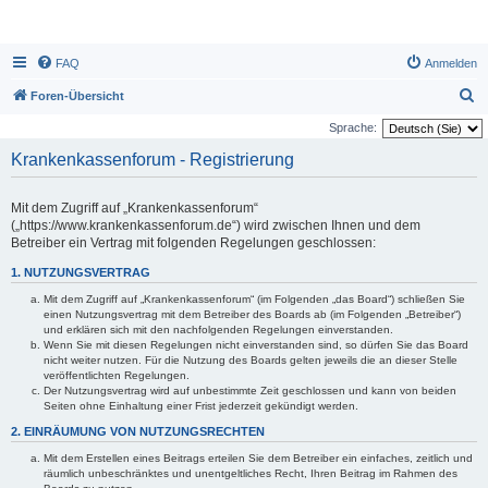
FAQ
Anmelden
S
Foren-Übersicht
u
Sprache:
c
Krankenkassenforum - Registrierung
h
e
Mit dem Zugriff auf „Krankenkassenforum“
(„https://www.krankenkassenforum.de“) wird zwischen Ihnen und dem
Betreiber ein Vertrag mit folgenden Regelungen geschlossen:
1. NUTZUNGSVERTRAG
Mit dem Zugriff auf „Krankenkassenforum“ (im Folgenden „das Board“) schließen Sie
einen Nutzungsvertrag mit dem Betreiber des Boards ab (im Folgenden „Betreiber“)
und erklären sich mit den nachfolgenden Regelungen einverstanden.
Wenn Sie mit diesen Regelungen nicht einverstanden sind, so dürfen Sie das Board
nicht weiter nutzen. Für die Nutzung des Boards gelten jeweils die an dieser Stelle
veröffentlichten Regelungen.
Der Nutzungsvertrag wird auf unbestimmte Zeit geschlossen und kann von beiden
Seiten ohne Einhaltung einer Frist jederzeit gekündigt werden.
2. EINRÄUMUNG VON NUTZUNGSRECHTEN
Mit dem Erstellen eines Beitrags erteilen Sie dem Betreiber ein einfaches, zeitlich und
räumlich unbeschränktes und unentgeltliches Recht, Ihren Beitrag im Rahmen des