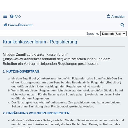
FAQ
Anmelden
S
Foren-Übersicht
u
Sprache:
c
Krankenkassenforum - Registrierung
h
e
Mit dem Zugriff auf „Krankenkassenforum“
(„https://www.krankenkassenforum.de“) wird zwischen Ihnen und dem
Betreiber ein Vertrag mit folgenden Regelungen geschlossen:
1. NUTZUNGSVERTRAG
Mit dem Zugriff auf „Krankenkassenforum“ (im Folgenden „das Board“) schließen Sie
einen Nutzungsvertrag mit dem Betreiber des Boards ab (im Folgenden „Betreiber“)
und erklären sich mit den nachfolgenden Regelungen einverstanden.
Wenn Sie mit diesen Regelungen nicht einverstanden sind, so dürfen Sie das Board
nicht weiter nutzen. Für die Nutzung des Boards gelten jeweils die an dieser Stelle
veröffentlichten Regelungen.
Der Nutzungsvertrag wird auf unbestimmte Zeit geschlossen und kann von beiden
Seiten ohne Einhaltung einer Frist jederzeit gekündigt werden.
2. EINRÄUMUNG VON NUTZUNGSRECHTEN
Mit dem Erstellen eines Beitrags erteilen Sie dem Betreiber ein einfaches, zeitlich und
räumlich unbeschränktes und unentgeltliches Recht, Ihren Beitrag im Rahmen des