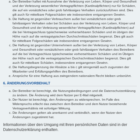
Der Betreiber haftet mit Ausnahme der Verletzung von Leben, Körper und Gesundheit
und der Verletzung wesentlicher Vertragspflichten (Kardinalpflichten) nur für Schäden,
die auf ein vorsätzliches oder grob fahrlässiges Verhalten zurückzuführen sind. Dies
gilt auch für mittelbare Folgeschäden wie insbesondere entgangenen Gewinn.
Die Haftung ist gegenüber Verbrauchern außer bei vorsätzlichem oder grob
fahrlässigem Verhalten oder bei Schäden aus der Verletzung von Leben, Körper und
Gesundheit und der Verletzung wesentlicher Vertragspflichten (Kardinalpflichten) auf
die bei Vertragsschluss typischerweise vorhersehbaren Schäden und im übrigen der
Höhe nach auf die vertragstypischen Durchschnittsschäden begrenzt. Dies gilt auch
für mittelbare Folgeschäden wie insbesondere entgangenen Gewinn.
Die Haftung ist gegenüber Unternehmern außer bei der Verletzung von Leben, Körper
und Gesundheit oder vorsätzlichem oder grob fahrlässigem Verhalten des Betreibers
auf die bei Vertragsschluss typischerweise vorhersehbaren Schäden und im Übrigen
der Höhe nach auf die vertragstypischen Durchschnittsschäden begrenzt. Dies gilt
auch für mittelbare Schäden, insbesondere entgangenen Gewinn.
Die Haftungsbegrenzung der Absätze a bis c gilt sinngemäß auch zugunsten der
Mitarbeiter und Erfüllungsgehilfen des Betreibers.
Ansprüche für eine Haftung aus zwingendem nationalem Recht bleiben unberührt.
6. ÄNDERUNGSVORBEHALT
Der Betreiber ist berechtigt, die Nutzungsbedingungen und die Datenschutzerklärung
zu ändern. Die Änderung wird dem Nutzer per E-Mail mitgeteilt.
Der Nutzer ist berechtigt, den Änderungen zu widersprechen. Im Falle des
Widerspruchs erlischt das zwischen dem Betreiber und dem Nutzer bestehende
Vertragsverhältnis mit sofortiger Wirkung.
Die Änderungen gelten als anerkannt und verbindlich, wenn der Nutzer den
Änderungen zugestimmt hat.
Informationen über den Umgang mit Ihren persönlichen Daten sind in der
Datenschutzerklärung enthalten.