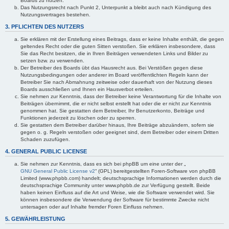
Boards zu nutzen.
Das Nutzungsrecht nach Punkt 2, Unterpunkt a bleibt auch nach Kündigung des
Nutzungsvertrages bestehen.
3. PFLICHTEN DES NUTZERS
Sie erklären mit der Erstellung eines Beitrags, dass er keine Inhalte enthält, die gegen
geltendes Recht oder die guten Sitten verstoßen. Sie erklären insbesondere, dass
Sie das Recht besitzen, die in Ihren Beiträgen verwendeten Links und Bilder zu
setzen bzw. zu verwenden.
Der Betreiber des Boards übt das Hausrecht aus. Bei Verstößen gegen diese
Nutzungsbedingungen oder anderer im Board veröffentlichten Regeln kann der
Betreiber Sie nach Abmahnung zeitweise oder dauerhaft von der Nutzung dieses
Boards ausschließen und Ihnen ein Hausverbot erteilen.
Sie nehmen zur Kenntnis, dass der Betreiber keine Verantwortung für die Inhalte von
Beiträgen übernimmt, die er nicht selbst erstellt hat oder die er nicht zur Kenntnis
genommen hat. Sie gestatten dem Betreiber, Ihr Benutzerkonto, Beiträge und
Funktionen jederzeit zu löschen oder zu sperren.
Sie gestatten dem Betreiber darüber hinaus, Ihre Beiträge abzuändern, sofern sie
gegen o. g. Regeln verstoßen oder geeignet sind, dem Betreiber oder einem Dritten
Schaden zuzufügen.
4. GENERAL PUBLIC LICENSE
Sie nehmen zur Kenntnis, dass es sich bei phpBB um eine unter der „
GNU General Public License v2
“ (GPL) bereitgestellten Foren-Software von phpBB
Limited (www.phpbb.com) handelt; deutschsprachige Informationen werden durch die
deutschsprachige Community unter www.phpbb.de zur Verfügung gestellt. Beide
haben keinen Einfluss auf die Art und Weise, wie die Software verwendet wird. Sie
können insbesondere die Verwendung der Software für bestimmte Zwecke nicht
untersagen oder auf Inhalte fremder Foren Einfluss nehmen.
5. GEWÄHRLEISTUNG