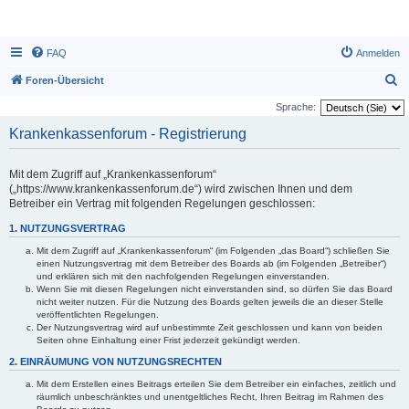
FAQ
Anmelden
S
Foren-Übersicht
u
Sprache:
c
Krankenkassenforum - Registrierung
h
e
Mit dem Zugriff auf „Krankenkassenforum“
(„https://www.krankenkassenforum.de“) wird zwischen Ihnen und dem
Betreiber ein Vertrag mit folgenden Regelungen geschlossen:
1. NUTZUNGSVERTRAG
Mit dem Zugriff auf „Krankenkassenforum“ (im Folgenden „das Board“) schließen Sie
einen Nutzungsvertrag mit dem Betreiber des Boards ab (im Folgenden „Betreiber“)
und erklären sich mit den nachfolgenden Regelungen einverstanden.
Wenn Sie mit diesen Regelungen nicht einverstanden sind, so dürfen Sie das Board
nicht weiter nutzen. Für die Nutzung des Boards gelten jeweils die an dieser Stelle
veröffentlichten Regelungen.
Der Nutzungsvertrag wird auf unbestimmte Zeit geschlossen und kann von beiden
Seiten ohne Einhaltung einer Frist jederzeit gekündigt werden.
2. EINRÄUMUNG VON NUTZUNGSRECHTEN
Mit dem Erstellen eines Beitrags erteilen Sie dem Betreiber ein einfaches, zeitlich und
räumlich unbeschränktes und unentgeltliches Recht, Ihren Beitrag im Rahmen des