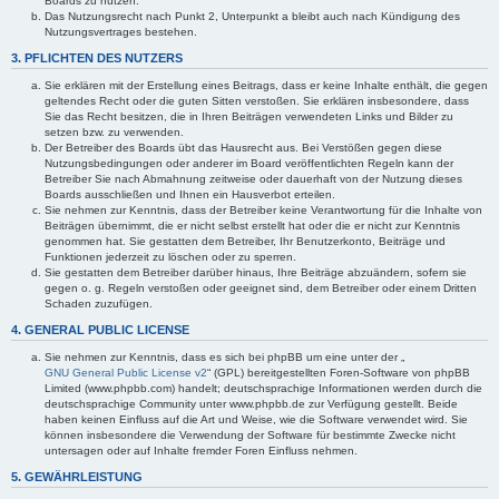
Boards zu nutzen.
Das Nutzungsrecht nach Punkt 2, Unterpunkt a bleibt auch nach Kündigung des
Nutzungsvertrages bestehen.
3. PFLICHTEN DES NUTZERS
Sie erklären mit der Erstellung eines Beitrags, dass er keine Inhalte enthält, die gegen
geltendes Recht oder die guten Sitten verstoßen. Sie erklären insbesondere, dass
Sie das Recht besitzen, die in Ihren Beiträgen verwendeten Links und Bilder zu
setzen bzw. zu verwenden.
Der Betreiber des Boards übt das Hausrecht aus. Bei Verstößen gegen diese
Nutzungsbedingungen oder anderer im Board veröffentlichten Regeln kann der
Betreiber Sie nach Abmahnung zeitweise oder dauerhaft von der Nutzung dieses
Boards ausschließen und Ihnen ein Hausverbot erteilen.
Sie nehmen zur Kenntnis, dass der Betreiber keine Verantwortung für die Inhalte von
Beiträgen übernimmt, die er nicht selbst erstellt hat oder die er nicht zur Kenntnis
genommen hat. Sie gestatten dem Betreiber, Ihr Benutzerkonto, Beiträge und
Funktionen jederzeit zu löschen oder zu sperren.
Sie gestatten dem Betreiber darüber hinaus, Ihre Beiträge abzuändern, sofern sie
gegen o. g. Regeln verstoßen oder geeignet sind, dem Betreiber oder einem Dritten
Schaden zuzufügen.
4. GENERAL PUBLIC LICENSE
Sie nehmen zur Kenntnis, dass es sich bei phpBB um eine unter der „
GNU General Public License v2
“ (GPL) bereitgestellten Foren-Software von phpBB
Limited (www.phpbb.com) handelt; deutschsprachige Informationen werden durch die
deutschsprachige Community unter www.phpbb.de zur Verfügung gestellt. Beide
haben keinen Einfluss auf die Art und Weise, wie die Software verwendet wird. Sie
können insbesondere die Verwendung der Software für bestimmte Zwecke nicht
untersagen oder auf Inhalte fremder Foren Einfluss nehmen.
5. GEWÄHRLEISTUNG