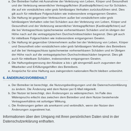
Der Betreiber haftet mit Ausnahme der Verletzung von Leben, Körper und Gesundheit
und der Verletzung wesentlicher Vertragspflichten (Kardinalpflichten) nur für Schäden,
die auf ein vorsätzliches oder grob fahrlässiges Verhalten zurückzuführen sind. Dies
gilt auch für mittelbare Folgeschäden wie insbesondere entgangenen Gewinn.
Die Haftung ist gegenüber Verbrauchern außer bei vorsätzlichem oder grob
fahrlässigem Verhalten oder bei Schäden aus der Verletzung von Leben, Körper und
Gesundheit und der Verletzung wesentlicher Vertragspflichten (Kardinalpflichten) auf
die bei Vertragsschluss typischerweise vorhersehbaren Schäden und im übrigen der
Höhe nach auf die vertragstypischen Durchschnittsschäden begrenzt. Dies gilt auch
für mittelbare Folgeschäden wie insbesondere entgangenen Gewinn.
Die Haftung ist gegenüber Unternehmern außer bei der Verletzung von Leben, Körper
und Gesundheit oder vorsätzlichem oder grob fahrlässigem Verhalten des Betreibers
auf die bei Vertragsschluss typischerweise vorhersehbaren Schäden und im Übrigen
der Höhe nach auf die vertragstypischen Durchschnittsschäden begrenzt. Dies gilt
auch für mittelbare Schäden, insbesondere entgangenen Gewinn.
Die Haftungsbegrenzung der Absätze a bis c gilt sinngemäß auch zugunsten der
Mitarbeiter und Erfüllungsgehilfen des Betreibers.
Ansprüche für eine Haftung aus zwingendem nationalem Recht bleiben unberührt.
6. ÄNDERUNGSVORBEHALT
Der Betreiber ist berechtigt, die Nutzungsbedingungen und die Datenschutzerklärung
zu ändern. Die Änderung wird dem Nutzer per E-Mail mitgeteilt.
Der Nutzer ist berechtigt, den Änderungen zu widersprechen. Im Falle des
Widerspruchs erlischt das zwischen dem Betreiber und dem Nutzer bestehende
Vertragsverhältnis mit sofortiger Wirkung.
Die Änderungen gelten als anerkannt und verbindlich, wenn der Nutzer den
Änderungen zugestimmt hat.
Informationen über den Umgang mit Ihren persönlichen Daten sind in der
Datenschutzerklärung enthalten.