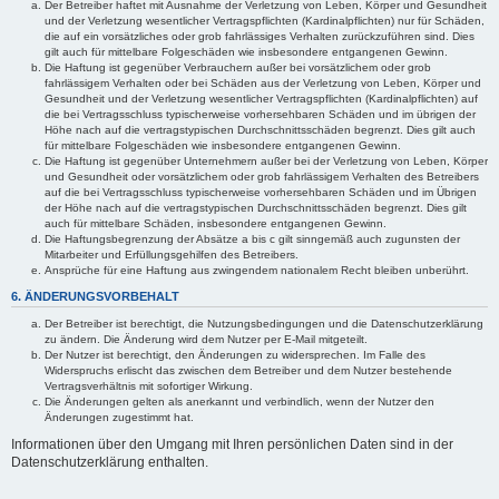
Der Betreiber haftet mit Ausnahme der Verletzung von Leben, Körper und Gesundheit
und der Verletzung wesentlicher Vertragspflichten (Kardinalpflichten) nur für Schäden,
die auf ein vorsätzliches oder grob fahrlässiges Verhalten zurückzuführen sind. Dies
gilt auch für mittelbare Folgeschäden wie insbesondere entgangenen Gewinn.
Die Haftung ist gegenüber Verbrauchern außer bei vorsätzlichem oder grob
fahrlässigem Verhalten oder bei Schäden aus der Verletzung von Leben, Körper und
Gesundheit und der Verletzung wesentlicher Vertragspflichten (Kardinalpflichten) auf
die bei Vertragsschluss typischerweise vorhersehbaren Schäden und im übrigen der
Höhe nach auf die vertragstypischen Durchschnittsschäden begrenzt. Dies gilt auch
für mittelbare Folgeschäden wie insbesondere entgangenen Gewinn.
Die Haftung ist gegenüber Unternehmern außer bei der Verletzung von Leben, Körper
und Gesundheit oder vorsätzlichem oder grob fahrlässigem Verhalten des Betreibers
auf die bei Vertragsschluss typischerweise vorhersehbaren Schäden und im Übrigen
der Höhe nach auf die vertragstypischen Durchschnittsschäden begrenzt. Dies gilt
auch für mittelbare Schäden, insbesondere entgangenen Gewinn.
Die Haftungsbegrenzung der Absätze a bis c gilt sinngemäß auch zugunsten der
Mitarbeiter und Erfüllungsgehilfen des Betreibers.
Ansprüche für eine Haftung aus zwingendem nationalem Recht bleiben unberührt.
6. ÄNDERUNGSVORBEHALT
Der Betreiber ist berechtigt, die Nutzungsbedingungen und die Datenschutzerklärung
zu ändern. Die Änderung wird dem Nutzer per E-Mail mitgeteilt.
Der Nutzer ist berechtigt, den Änderungen zu widersprechen. Im Falle des
Widerspruchs erlischt das zwischen dem Betreiber und dem Nutzer bestehende
Vertragsverhältnis mit sofortiger Wirkung.
Die Änderungen gelten als anerkannt und verbindlich, wenn der Nutzer den
Änderungen zugestimmt hat.
Informationen über den Umgang mit Ihren persönlichen Daten sind in der
Datenschutzerklärung enthalten.