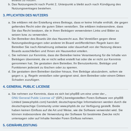
Boards zu nutzen.
Das Nutzungsrecht nach Punkt 2, Unterpunkt a bleibt auch nach Kündigung des
Nutzungsvertrages bestehen.
3. PFLICHTEN DES NUTZERS
Sie erklären mit der Erstellung eines Beitrags, dass er keine Inhalte enthält, die gegen
geltendes Recht oder die guten Sitten verstoßen. Sie erklären insbesondere, dass
Sie das Recht besitzen, die in Ihren Beiträgen verwendeten Links und Bilder zu
setzen bzw. zu verwenden.
Der Betreiber des Boards übt das Hausrecht aus. Bei Verstößen gegen diese
Nutzungsbedingungen oder anderer im Board veröffentlichten Regeln kann der
Betreiber Sie nach Abmahnung zeitweise oder dauerhaft von der Nutzung dieses
Boards ausschließen und Ihnen ein Hausverbot erteilen.
Sie nehmen zur Kenntnis, dass der Betreiber keine Verantwortung für die Inhalte von
Beiträgen übernimmt, die er nicht selbst erstellt hat oder die er nicht zur Kenntnis
genommen hat. Sie gestatten dem Betreiber, Ihr Benutzerkonto, Beiträge und
Funktionen jederzeit zu löschen oder zu sperren.
Sie gestatten dem Betreiber darüber hinaus, Ihre Beiträge abzuändern, sofern sie
gegen o. g. Regeln verstoßen oder geeignet sind, dem Betreiber oder einem Dritten
Schaden zuzufügen.
4. GENERAL PUBLIC LICENSE
Sie nehmen zur Kenntnis, dass es sich bei phpBB um eine unter der „
GNU General Public License v2
“ (GPL) bereitgestellten Foren-Software von phpBB
Limited (www.phpbb.com) handelt; deutschsprachige Informationen werden durch die
deutschsprachige Community unter www.phpbb.de zur Verfügung gestellt. Beide
haben keinen Einfluss auf die Art und Weise, wie die Software verwendet wird. Sie
können insbesondere die Verwendung der Software für bestimmte Zwecke nicht
untersagen oder auf Inhalte fremder Foren Einfluss nehmen.
5. GEWÄHRLEISTUNG