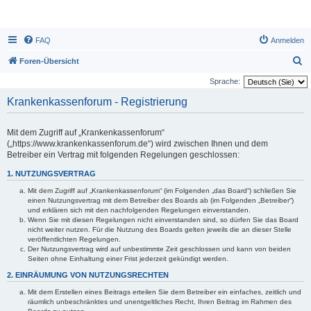
FAQ
Anmelden
S
Foren-Übersicht
u
Sprache:
c
Krankenkassenforum - Registrierung
h
e
Mit dem Zugriff auf „Krankenkassenforum“
(„https://www.krankenkassenforum.de“) wird zwischen Ihnen und dem
Betreiber ein Vertrag mit folgenden Regelungen geschlossen:
1. NUTZUNGSVERTRAG
Mit dem Zugriff auf „Krankenkassenforum“ (im Folgenden „das Board“) schließen Sie
einen Nutzungsvertrag mit dem Betreiber des Boards ab (im Folgenden „Betreiber“)
und erklären sich mit den nachfolgenden Regelungen einverstanden.
Wenn Sie mit diesen Regelungen nicht einverstanden sind, so dürfen Sie das Board
nicht weiter nutzen. Für die Nutzung des Boards gelten jeweils die an dieser Stelle
veröffentlichten Regelungen.
Der Nutzungsvertrag wird auf unbestimmte Zeit geschlossen und kann von beiden
Seiten ohne Einhaltung einer Frist jederzeit gekündigt werden.
2. EINRÄUMUNG VON NUTZUNGSRECHTEN
Mit dem Erstellen eines Beitrags erteilen Sie dem Betreiber ein einfaches, zeitlich und
räumlich unbeschränktes und unentgeltliches Recht, Ihren Beitrag im Rahmen des