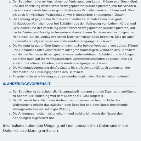
Der Betreiber haftet mit Ausnahme der Verletzung von Leben, Körper und Gesundheit
und der Verletzung wesentlicher Vertragspflichten (Kardinalpflichten) nur für Schäden,
die auf ein vorsätzliches oder grob fahrlässiges Verhalten zurückzuführen sind. Dies
gilt auch für mittelbare Folgeschäden wie insbesondere entgangenen Gewinn.
Die Haftung ist gegenüber Verbrauchern außer bei vorsätzlichem oder grob
fahrlässigem Verhalten oder bei Schäden aus der Verletzung von Leben, Körper und
Gesundheit und der Verletzung wesentlicher Vertragspflichten (Kardinalpflichten) auf
die bei Vertragsschluss typischerweise vorhersehbaren Schäden und im übrigen der
Höhe nach auf die vertragstypischen Durchschnittsschäden begrenzt. Dies gilt auch
für mittelbare Folgeschäden wie insbesondere entgangenen Gewinn.
Die Haftung ist gegenüber Unternehmern außer bei der Verletzung von Leben, Körper
und Gesundheit oder vorsätzlichem oder grob fahrlässigem Verhalten des Betreibers
auf die bei Vertragsschluss typischerweise vorhersehbaren Schäden und im Übrigen
der Höhe nach auf die vertragstypischen Durchschnittsschäden begrenzt. Dies gilt
auch für mittelbare Schäden, insbesondere entgangenen Gewinn.
Die Haftungsbegrenzung der Absätze a bis c gilt sinngemäß auch zugunsten der
Mitarbeiter und Erfüllungsgehilfen des Betreibers.
Ansprüche für eine Haftung aus zwingendem nationalem Recht bleiben unberührt.
6. ÄNDERUNGSVORBEHALT
Der Betreiber ist berechtigt, die Nutzungsbedingungen und die Datenschutzerklärung
zu ändern. Die Änderung wird dem Nutzer per E-Mail mitgeteilt.
Der Nutzer ist berechtigt, den Änderungen zu widersprechen. Im Falle des
Widerspruchs erlischt das zwischen dem Betreiber und dem Nutzer bestehende
Vertragsverhältnis mit sofortiger Wirkung.
Die Änderungen gelten als anerkannt und verbindlich, wenn der Nutzer den
Änderungen zugestimmt hat.
Informationen über den Umgang mit Ihren persönlichen Daten sind in der
Datenschutzerklärung enthalten.