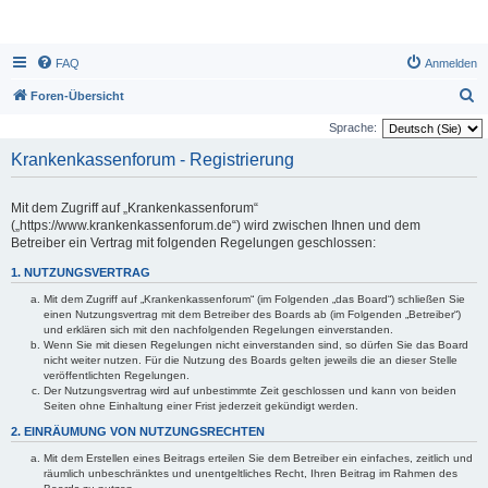
FAQ
Anmelden
S
Foren-Übersicht
u
Sprache:
c
Krankenkassenforum - Registrierung
h
e
Mit dem Zugriff auf „Krankenkassenforum“
(„https://www.krankenkassenforum.de“) wird zwischen Ihnen und dem
Betreiber ein Vertrag mit folgenden Regelungen geschlossen:
1. NUTZUNGSVERTRAG
Mit dem Zugriff auf „Krankenkassenforum“ (im Folgenden „das Board“) schließen Sie
einen Nutzungsvertrag mit dem Betreiber des Boards ab (im Folgenden „Betreiber“)
und erklären sich mit den nachfolgenden Regelungen einverstanden.
Wenn Sie mit diesen Regelungen nicht einverstanden sind, so dürfen Sie das Board
nicht weiter nutzen. Für die Nutzung des Boards gelten jeweils die an dieser Stelle
veröffentlichten Regelungen.
Der Nutzungsvertrag wird auf unbestimmte Zeit geschlossen und kann von beiden
Seiten ohne Einhaltung einer Frist jederzeit gekündigt werden.
2. EINRÄUMUNG VON NUTZUNGSRECHTEN
Mit dem Erstellen eines Beitrags erteilen Sie dem Betreiber ein einfaches, zeitlich und
räumlich unbeschränktes und unentgeltliches Recht, Ihren Beitrag im Rahmen des