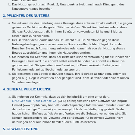
Boards zu nutzen.
Das Nutzungsrecht nach Punkt 2, Unterpunkt a bleibt auch nach Kündigung des
Nutzungsvertrages bestehen.
3. PFLICHTEN DES NUTZERS
Sie erklären mit der Erstellung eines Beitrags, dass er keine Inhalte enthält, die gegen
geltendes Recht oder die guten Sitten verstoßen. Sie erklären insbesondere, dass
Sie das Recht besitzen, die in Ihren Beiträgen verwendeten Links und Bilder zu
setzen bzw. zu verwenden.
Der Betreiber des Boards übt das Hausrecht aus. Bei Verstößen gegen diese
Nutzungsbedingungen oder anderer im Board veröffentlichten Regeln kann der
Betreiber Sie nach Abmahnung zeitweise oder dauerhaft von der Nutzung dieses
Boards ausschließen und Ihnen ein Hausverbot erteilen.
Sie nehmen zur Kenntnis, dass der Betreiber keine Verantwortung für die Inhalte von
Beiträgen übernimmt, die er nicht selbst erstellt hat oder die er nicht zur Kenntnis
genommen hat. Sie gestatten dem Betreiber, Ihr Benutzerkonto, Beiträge und
Funktionen jederzeit zu löschen oder zu sperren.
Sie gestatten dem Betreiber darüber hinaus, Ihre Beiträge abzuändern, sofern sie
gegen o. g. Regeln verstoßen oder geeignet sind, dem Betreiber oder einem Dritten
Schaden zuzufügen.
4. GENERAL PUBLIC LICENSE
Sie nehmen zur Kenntnis, dass es sich bei phpBB um eine unter der „
GNU General Public License v2
“ (GPL) bereitgestellten Foren-Software von phpBB
Limited (www.phpbb.com) handelt; deutschsprachige Informationen werden durch die
deutschsprachige Community unter www.phpbb.de zur Verfügung gestellt. Beide
haben keinen Einfluss auf die Art und Weise, wie die Software verwendet wird. Sie
können insbesondere die Verwendung der Software für bestimmte Zwecke nicht
untersagen oder auf Inhalte fremder Foren Einfluss nehmen.
5. GEWÄHRLEISTUNG