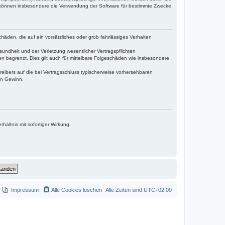
e können insbesondere die Verwendung der Software für bestimmte Zwecke
häden, die auf ein vorsätzliches oder grob fahrlässiges Verhalten
undheit und der Verletzung wesentlicher Vertragspflichten
n begrenzt. Dies gilt auch für mittelbare Folgeschäden wie insbesondere
eibers auf die bei Vertragsschluss typischerweise vorhersehbaren
en Gewinn.
ältnis mit sofortiger Wirkung.
Impressum
Alle Cookies löschen
Alle Zeiten sind
UTC+02:00