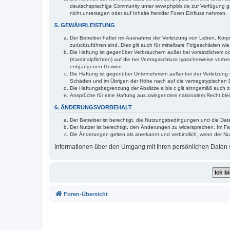
deutschsprachige Community unter www.phpbb.de zur Verfügung gest
nicht untersagen oder auf Inhalte fremder Foren Einfluss nehmen.
5. GEWÄHRLEISTUNG
Der Betreiber haftet mit Ausnahme der Verletzung von Leben, Körper
zurückzuführen sind. Dies gilt auch für mittelbare Folgeschäden 
Die Haftung ist gegenüber Verbrauchern außer bei vorsätzlichem o
(Kardinalpflichten) auf die bei Vertragsschluss typischerweise vo
entgangenen Gewinn.
Die Haftung ist gegenüber Unternehmern außer bei der Verletzung 
Schäden und im Übrigen der Höhe nach auf die vertragstypischen 
Die Haftungsbegrenzung der Absätze a bis c gilt sinngemäß auch zu
Ansprüche für eine Haftung aus zwingendem nationalem Recht blei
6. ÄNDERUNGSVORBEHALT
Der Betreiber ist berechtigt, die Nutzungsbedingungen und die Dat
Der Nutzer ist berechtigt, den Änderungen zu widersprechen. Im Fa
Die Änderungen gelten als anerkannt und verbindlich, wenn der N
Informationen über den Umgang mit Ihren persönlichen Daten s
Foren-Übersicht