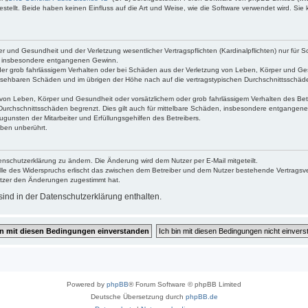
ellt. Beide haben keinen Einfluss auf die Art und Weise, wie die Software verwendet wird. Si
 und Gesundheit und der Verletzung wesentlicher Vertragspflichten (Kardinalpflichten) nur für Sc
wie insbesondere entgangenen Gewinn.
der grob fahrlässigem Verhalten oder bei Schäden aus der Verletzung von Leben, Körper und Ges
rhersehbaren Schäden und im übrigen der Höhe nach auf die vertragstypischen Durchschnittsschäde
von Leben, Körper und Gesundheit oder vorsätzlichem oder grob fahrlässigem Verhalten des Betr
Durchschnittsschäden begrenzt. Dies gilt auch für mittelbare Schäden, insbesondere entgangen
gunsten der Mitarbeiter und Erfüllungsgehilfen des Betreibers.
ben unberührt.
enschutzerklärung zu ändern. Die Änderung wird dem Nutzer per E-Mail mitgeteilt.
lle des Widerspruchs erlischt das zwischen dem Betreiber und dem Nutzer bestehende Vertragsverh
utzer den Änderungen zugestimmt hat.
ind in der Datenschutzerklärung enthalten.
Powered by
phpBB
® Forum Software © phpBB Limited
Deutsche Übersetzung durch
phpBB.de