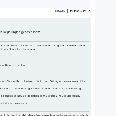
Sprache:
nden Regelungen geschlossen:
ber“) und erklären sich mit den nachfolgenden Regelungen einverstanden.
lle veröffentlichten Regelungen.
n des Boards zu nutzen.
, dass Sie das Recht besitzen, die in Ihren Beiträgen verwendeten Links
iber Sie nach Abmahnung zeitweise oder dauerhaft von der Nutzung
ntnis genommen hat. Sie gestatten dem Betreiber, Ihr Benutzerkonto,
tten Schaden zuzufügen.
www.phpbb.com) handelt; deutschsprachige Informationen werden durch die