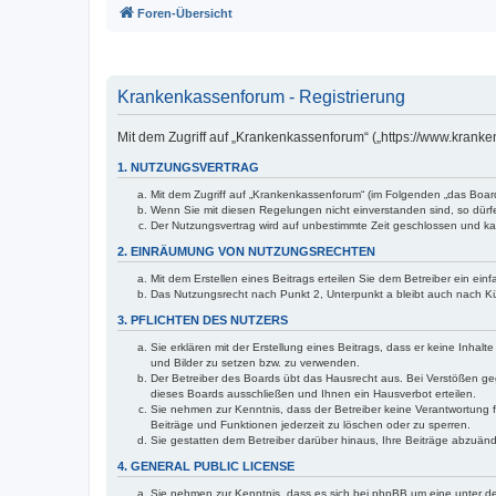
Foren-Übersicht
Krankenkassenforum - Registrierung
Mit dem Zugriff auf „Krankenkassenforum“ („https://www.krank
1. NUTZUNGSVERTRAG
Mit dem Zugriff auf „Krankenkassenforum“ (im Folgenden „das Boar
Wenn Sie mit diesen Regelungen nicht einverstanden sind, so dürfen
Der Nutzungsvertrag wird auf unbestimmte Zeit geschlossen und kan
2. EINRÄUMUNG VON NUTZUNGSRECHTEN
Mit dem Erstellen eines Beitrags erteilen Sie dem Betreiber ein ei
Das Nutzungsrecht nach Punkt 2, Unterpunkt a bleibt auch nach 
3. PFLICHTEN DES NUTZERS
Sie erklären mit der Erstellung eines Beitrags, dass er keine Inhal
und Bilder zu setzen bzw. zu verwenden.
Der Betreiber des Boards übt das Hausrecht aus. Bei Verstößen g
dieses Boards ausschließen und Ihnen ein Hausverbot erteilen.
Sie nehmen zur Kenntnis, dass der Betreiber keine Verantwortung für
Beiträge und Funktionen jederzeit zu löschen oder zu sperren.
Sie gestatten dem Betreiber darüber hinaus, Ihre Beiträge abzuän
4. GENERAL PUBLIC LICENSE
Sie nehmen zur Kenntnis, dass es sich bei phpBB um eine unter de