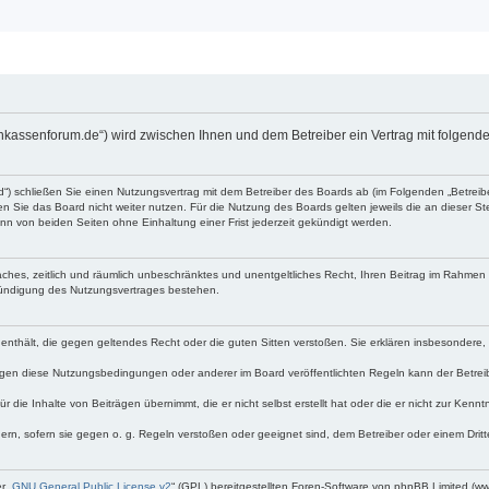
enkassenforum.de“) wird zwischen Ihnen und dem Betreiber ein Vertrag mit folge
d“) schließen Sie einen Nutzungsvertrag mit dem Betreiber des Boards ab (im Folgenden „Betrei
 Sie das Board nicht weiter nutzen. Für die Nutzung des Boards gelten jeweils die an dieser Ste
n von beiden Seiten ohne Einhaltung einer Frist jederzeit gekündigt werden.
nfaches, zeitlich und räumlich unbeschränktes und unentgeltliches Recht, Ihren Beitrag im Rahme
Kündigung des Nutzungsvertrages bestehen.
te enthält, die gegen geltendes Recht oder die guten Sitten verstoßen. Sie erklären insbesondere
egen diese Nutzungsbedingungen oder anderer im Board veröffentlichten Regeln kann der Betre
 die Inhalte von Beiträgen übernimmt, die er nicht selbst erstellt hat oder die er nicht zur Ken
dern, sofern sie gegen o. g. Regeln verstoßen oder geeignet sind, dem Betreiber oder einem Dri
r „
GNU General Public License v2
“ (GPL) bereitgestellten Foren-Software von phpBB Limited (