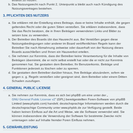
Boards zu nutzen.
Das Nutzungsrecht nach Punkt 2, Unterpunkt a bleibt auch nach Kündigung des
Nutzungsvertrages bestehen.
3. PFLICHTEN DES NUTZERS
Sie erklären mit der Erstellung eines Beitrags, dass er keine Inhalte enthält, die gegen
geltendes Recht oder die guten Sitten verstoßen. Sie erklären insbesondere, dass
Sie das Recht besitzen, die in Ihren Beiträgen verwendeten Links und Bilder zu
setzen bzw. zu verwenden.
Der Betreiber des Boards übt das Hausrecht aus. Bei Verstößen gegen diese
Nutzungsbedingungen oder anderer im Board veröffentlichten Regeln kann der
Betreiber Sie nach Abmahnung zeitweise oder dauerhaft von der Nutzung dieses
Boards ausschließen und Ihnen ein Hausverbot erteilen.
Sie nehmen zur Kenntnis, dass der Betreiber keine Verantwortung für die Inhalte von
Beiträgen übernimmt, die er nicht selbst erstellt hat oder die er nicht zur Kenntnis
genommen hat. Sie gestatten dem Betreiber, Ihr Benutzerkonto, Beiträge und
Funktionen jederzeit zu löschen oder zu sperren.
Sie gestatten dem Betreiber darüber hinaus, Ihre Beiträge abzuändern, sofern sie
gegen o. g. Regeln verstoßen oder geeignet sind, dem Betreiber oder einem Dritten
Schaden zuzufügen.
4. GENERAL PUBLIC LICENSE
Sie nehmen zur Kenntnis, dass es sich bei phpBB um eine unter der „
GNU General Public License v2
“ (GPL) bereitgestellten Foren-Software von phpBB
Limited (www.phpbb.com) handelt; deutschsprachige Informationen werden durch die
deutschsprachige Community unter www.phpbb.de zur Verfügung gestellt. Beide
haben keinen Einfluss auf die Art und Weise, wie die Software verwendet wird. Sie
können insbesondere die Verwendung der Software für bestimmte Zwecke nicht
untersagen oder auf Inhalte fremder Foren Einfluss nehmen.
5. GEWÄHRLEISTUNG