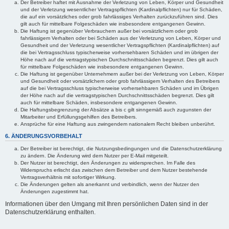
Der Betreiber haftet mit Ausnahme der Verletzung von Leben, Körper und Gesundheit
und der Verletzung wesentlicher Vertragspflichten (Kardinalpflichten) nur für Schäden,
die auf ein vorsätzliches oder grob fahrlässiges Verhalten zurückzuführen sind. Dies
gilt auch für mittelbare Folgeschäden wie insbesondere entgangenen Gewinn.
Die Haftung ist gegenüber Verbrauchern außer bei vorsätzlichem oder grob
fahrlässigem Verhalten oder bei Schäden aus der Verletzung von Leben, Körper und
Gesundheit und der Verletzung wesentlicher Vertragspflichten (Kardinalpflichten) auf
die bei Vertragsschluss typischerweise vorhersehbaren Schäden und im übrigen der
Höhe nach auf die vertragstypischen Durchschnittsschäden begrenzt. Dies gilt auch
für mittelbare Folgeschäden wie insbesondere entgangenen Gewinn.
Die Haftung ist gegenüber Unternehmern außer bei der Verletzung von Leben, Körper
und Gesundheit oder vorsätzlichem oder grob fahrlässigem Verhalten des Betreibers
auf die bei Vertragsschluss typischerweise vorhersehbaren Schäden und im Übrigen
der Höhe nach auf die vertragstypischen Durchschnittsschäden begrenzt. Dies gilt
auch für mittelbare Schäden, insbesondere entgangenen Gewinn.
Die Haftungsbegrenzung der Absätze a bis c gilt sinngemäß auch zugunsten der
Mitarbeiter und Erfüllungsgehilfen des Betreibers.
Ansprüche für eine Haftung aus zwingendem nationalem Recht bleiben unberührt.
6. ÄNDERUNGSVORBEHALT
Der Betreiber ist berechtigt, die Nutzungsbedingungen und die Datenschutzerklärung
zu ändern. Die Änderung wird dem Nutzer per E-Mail mitgeteilt.
Der Nutzer ist berechtigt, den Änderungen zu widersprechen. Im Falle des
Widerspruchs erlischt das zwischen dem Betreiber und dem Nutzer bestehende
Vertragsverhältnis mit sofortiger Wirkung.
Die Änderungen gelten als anerkannt und verbindlich, wenn der Nutzer den
Änderungen zugestimmt hat.
Informationen über den Umgang mit Ihren persönlichen Daten sind in der
Datenschutzerklärung enthalten.