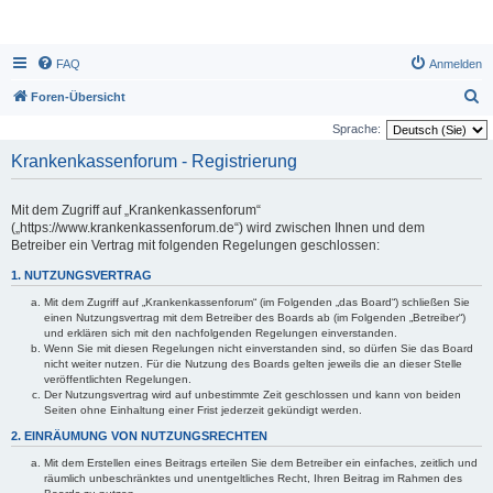
FAQ
Anmelden
S
Foren-Übersicht
u
Sprache:
c
Krankenkassenforum - Registrierung
h
e
Mit dem Zugriff auf „Krankenkassenforum“
(„https://www.krankenkassenforum.de“) wird zwischen Ihnen und dem
Betreiber ein Vertrag mit folgenden Regelungen geschlossen:
1. NUTZUNGSVERTRAG
Mit dem Zugriff auf „Krankenkassenforum“ (im Folgenden „das Board“) schließen Sie
einen Nutzungsvertrag mit dem Betreiber des Boards ab (im Folgenden „Betreiber“)
und erklären sich mit den nachfolgenden Regelungen einverstanden.
Wenn Sie mit diesen Regelungen nicht einverstanden sind, so dürfen Sie das Board
nicht weiter nutzen. Für die Nutzung des Boards gelten jeweils die an dieser Stelle
veröffentlichten Regelungen.
Der Nutzungsvertrag wird auf unbestimmte Zeit geschlossen und kann von beiden
Seiten ohne Einhaltung einer Frist jederzeit gekündigt werden.
2. EINRÄUMUNG VON NUTZUNGSRECHTEN
Mit dem Erstellen eines Beitrags erteilen Sie dem Betreiber ein einfaches, zeitlich und
räumlich unbeschränktes und unentgeltliches Recht, Ihren Beitrag im Rahmen des