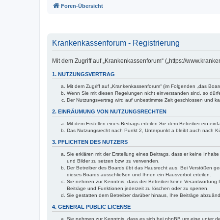
Foren-Übersicht
Krankenkassenforum - Registrierung
Mit dem Zugriff auf „Krankenkassenforum“ („https://www.krank
1. NUTZUNGSVERTRAG
Mit dem Zugriff auf „Krankenkassenforum“ (im Folgenden „das Boar
Wenn Sie mit diesen Regelungen nicht einverstanden sind, so dürfen
Der Nutzungsvertrag wird auf unbestimmte Zeit geschlossen und kan
2. EINRÄUMUNG VON NUTZUNGSRECHTEN
Mit dem Erstellen eines Beitrags erteilen Sie dem Betreiber ein ei
Das Nutzungsrecht nach Punkt 2, Unterpunkt a bleibt auch nach 
3. PFLICHTEN DES NUTZERS
Sie erklären mit der Erstellung eines Beitrags, dass er keine Inhal
und Bilder zu setzen bzw. zu verwenden.
Der Betreiber des Boards übt das Hausrecht aus. Bei Verstößen g
dieses Boards ausschließen und Ihnen ein Hausverbot erteilen.
Sie nehmen zur Kenntnis, dass der Betreiber keine Verantwortung für
Beiträge und Funktionen jederzeit zu löschen oder zu sperren.
Sie gestatten dem Betreiber darüber hinaus, Ihre Beiträge abzuän
4. GENERAL PUBLIC LICENSE
Sie nehmen zur Kenntnis, dass es sich bei phpBB um eine unter de