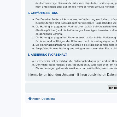
deutschsprachige Community unter www.phpbb.de zur Verfügung gest
nicht untersagen oder auf Inhalte fremder Foren Einfluss nehmen.
5. GEWÄHRLEISTUNG
Der Betreiber haftet mit Ausnahme der Verletzung von Leben, Körper
zurückzuführen sind. Dies gilt auch für mittelbare Folgeschäden 
Die Haftung ist gegenüber Verbrauchern außer bei vorsätzlichem o
(Kardinalpflichten) auf die bei Vertragsschluss typischerweise vo
entgangenen Gewinn.
Die Haftung ist gegenüber Unternehmern außer bei der Verletzung 
Schäden und im Übrigen der Höhe nach auf die vertragstypischen 
Die Haftungsbegrenzung der Absätze a bis c gilt sinngemäß auch zu
Ansprüche für eine Haftung aus zwingendem nationalem Recht blei
6. ÄNDERUNGSVORBEHALT
Der Betreiber ist berechtigt, die Nutzungsbedingungen und die Dat
Der Nutzer ist berechtigt, den Änderungen zu widersprechen. Im Fa
Die Änderungen gelten als anerkannt und verbindlich, wenn der N
Informationen über den Umgang mit Ihren persönlichen Daten s
Foren-Übersicht