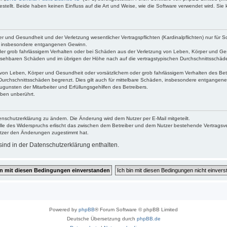
ellt. Beide haben keinen Einfluss auf die Art und Weise, wie die Software verwendet wird. Si
 und Gesundheit und der Verletzung wesentlicher Vertragspflichten (Kardinalpflichten) nur für Sc
wie insbesondere entgangenen Gewinn.
der grob fahrlässigem Verhalten oder bei Schäden aus der Verletzung von Leben, Körper und Ges
rhersehbaren Schäden und im übrigen der Höhe nach auf die vertragstypischen Durchschnittsschäde
von Leben, Körper und Gesundheit oder vorsätzlichem oder grob fahrlässigem Verhalten des Betr
Durchschnittsschäden begrenzt. Dies gilt auch für mittelbare Schäden, insbesondere entgangen
gunsten der Mitarbeiter und Erfüllungsgehilfen des Betreibers.
ben unberührt.
enschutzerklärung zu ändern. Die Änderung wird dem Nutzer per E-Mail mitgeteilt.
lle des Widerspruchs erlischt das zwischen dem Betreiber und dem Nutzer bestehende Vertragsverh
utzer den Änderungen zugestimmt hat.
ind in der Datenschutzerklärung enthalten.
Powered by
phpBB
® Forum Software © phpBB Limited
Deutsche Übersetzung durch
phpBB.de