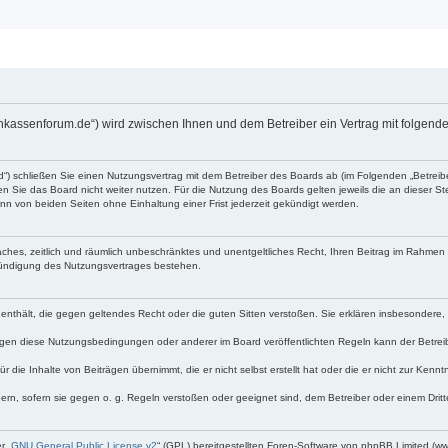
enkassenforum.de“) wird zwischen Ihnen und dem Betreiber ein Vertrag mit folge
d“) schließen Sie einen Nutzungsvertrag mit dem Betreiber des Boards ab (im Folgenden „Betrei
 Sie das Board nicht weiter nutzen. Für die Nutzung des Boards gelten jeweils die an dieser Ste
n von beiden Seiten ohne Einhaltung einer Frist jederzeit gekündigt werden.
nfaches, zeitlich und räumlich unbeschränktes und unentgeltliches Recht, Ihren Beitrag im Rahme
Kündigung des Nutzungsvertrages bestehen.
te enthält, die gegen geltendes Recht oder die guten Sitten verstoßen. Sie erklären insbesondere
egen diese Nutzungsbedingungen oder anderer im Board veröffentlichten Regeln kann der Betre
 die Inhalte von Beiträgen übernimmt, die er nicht selbst erstellt hat oder die er nicht zur Ken
dern, sofern sie gegen o. g. Regeln verstoßen oder geeignet sind, dem Betreiber oder einem Dri
r „
GNU General Public License v2
“ (GPL) bereitgestellten Foren-Software von phpBB Limited (