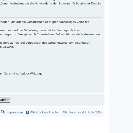
e können insbesondere die Verwendung der Software für bestimmte Zwecke
häden, die auf ein vorsätzliches oder grob fahrlässiges Verhalten
undheit und der Verletzung wesentlicher Vertragspflichten
n begrenzt. Dies gilt auch für mittelbare Folgeschäden wie insbesondere
eibers auf die bei Vertragsschluss typischerweise vorhersehbaren
en Gewinn.
ältnis mit sofortiger Wirkung.
Impressum
Alle Cookies löschen
Alle Zeiten sind
UTC+02:00