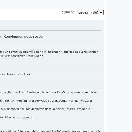
Sprache:
nden Regelungen geschlossen:
ber“) und erklären sich mit den nachfolgenden Regelungen einverstanden.
lle veröffentlichten Regelungen.
n des Boards zu nutzen.
, dass Sie das Recht besitzen, die in Ihren Beiträgen verwendeten Links
iber Sie nach Abmahnung zeitweise oder dauerhaft von der Nutzung
ntnis genommen hat. Sie gestatten dem Betreiber, Ihr Benutzerkonto,
tten Schaden zuzufügen.
www.phpbb.com) handelt; deutschsprachige Informationen werden durch die