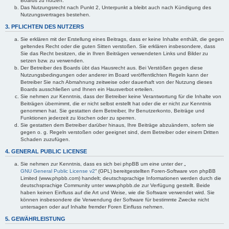
Boards zu nutzen.
Das Nutzungsrecht nach Punkt 2, Unterpunkt a bleibt auch nach Kündigung des
Nutzungsvertrages bestehen.
3. PFLICHTEN DES NUTZERS
Sie erklären mit der Erstellung eines Beitrags, dass er keine Inhalte enthält, die gegen
geltendes Recht oder die guten Sitten verstoßen. Sie erklären insbesondere, dass
Sie das Recht besitzen, die in Ihren Beiträgen verwendeten Links und Bilder zu
setzen bzw. zu verwenden.
Der Betreiber des Boards übt das Hausrecht aus. Bei Verstößen gegen diese
Nutzungsbedingungen oder anderer im Board veröffentlichten Regeln kann der
Betreiber Sie nach Abmahnung zeitweise oder dauerhaft von der Nutzung dieses
Boards ausschließen und Ihnen ein Hausverbot erteilen.
Sie nehmen zur Kenntnis, dass der Betreiber keine Verantwortung für die Inhalte von
Beiträgen übernimmt, die er nicht selbst erstellt hat oder die er nicht zur Kenntnis
genommen hat. Sie gestatten dem Betreiber, Ihr Benutzerkonto, Beiträge und
Funktionen jederzeit zu löschen oder zu sperren.
Sie gestatten dem Betreiber darüber hinaus, Ihre Beiträge abzuändern, sofern sie
gegen o. g. Regeln verstoßen oder geeignet sind, dem Betreiber oder einem Dritten
Schaden zuzufügen.
4. GENERAL PUBLIC LICENSE
Sie nehmen zur Kenntnis, dass es sich bei phpBB um eine unter der „
GNU General Public License v2
“ (GPL) bereitgestellten Foren-Software von phpBB
Limited (www.phpbb.com) handelt; deutschsprachige Informationen werden durch die
deutschsprachige Community unter www.phpbb.de zur Verfügung gestellt. Beide
haben keinen Einfluss auf die Art und Weise, wie die Software verwendet wird. Sie
können insbesondere die Verwendung der Software für bestimmte Zwecke nicht
untersagen oder auf Inhalte fremder Foren Einfluss nehmen.
5. GEWÄHRLEISTUNG