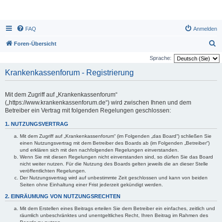
FAQ
Anmelden
S
Foren-Übersicht
u
Sprache:
c
Krankenkassenforum - Registrierung
h
e
Mit dem Zugriff auf „Krankenkassenforum“
(„https://www.krankenkassenforum.de“) wird zwischen Ihnen und dem
Betreiber ein Vertrag mit folgenden Regelungen geschlossen:
1. NUTZUNGSVERTRAG
Mit dem Zugriff auf „Krankenkassenforum“ (im Folgenden „das Board“) schließen Sie
einen Nutzungsvertrag mit dem Betreiber des Boards ab (im Folgenden „Betreiber“)
und erklären sich mit den nachfolgenden Regelungen einverstanden.
Wenn Sie mit diesen Regelungen nicht einverstanden sind, so dürfen Sie das Board
nicht weiter nutzen. Für die Nutzung des Boards gelten jeweils die an dieser Stelle
veröffentlichten Regelungen.
Der Nutzungsvertrag wird auf unbestimmte Zeit geschlossen und kann von beiden
Seiten ohne Einhaltung einer Frist jederzeit gekündigt werden.
2. EINRÄUMUNG VON NUTZUNGSRECHTEN
Mit dem Erstellen eines Beitrags erteilen Sie dem Betreiber ein einfaches, zeitlich und
räumlich unbeschränktes und unentgeltliches Recht, Ihren Beitrag im Rahmen des