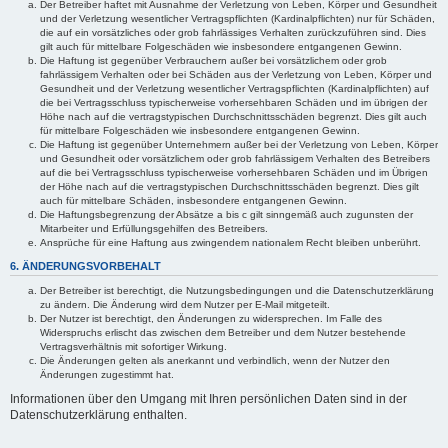
Der Betreiber haftet mit Ausnahme der Verletzung von Leben, Körper und Gesundheit
und der Verletzung wesentlicher Vertragspflichten (Kardinalpflichten) nur für Schäden,
die auf ein vorsätzliches oder grob fahrlässiges Verhalten zurückzuführen sind. Dies
gilt auch für mittelbare Folgeschäden wie insbesondere entgangenen Gewinn.
Die Haftung ist gegenüber Verbrauchern außer bei vorsätzlichem oder grob
fahrlässigem Verhalten oder bei Schäden aus der Verletzung von Leben, Körper und
Gesundheit und der Verletzung wesentlicher Vertragspflichten (Kardinalpflichten) auf
die bei Vertragsschluss typischerweise vorhersehbaren Schäden und im übrigen der
Höhe nach auf die vertragstypischen Durchschnittsschäden begrenzt. Dies gilt auch
für mittelbare Folgeschäden wie insbesondere entgangenen Gewinn.
Die Haftung ist gegenüber Unternehmern außer bei der Verletzung von Leben, Körper
und Gesundheit oder vorsätzlichem oder grob fahrlässigem Verhalten des Betreibers
auf die bei Vertragsschluss typischerweise vorhersehbaren Schäden und im Übrigen
der Höhe nach auf die vertragstypischen Durchschnittsschäden begrenzt. Dies gilt
auch für mittelbare Schäden, insbesondere entgangenen Gewinn.
Die Haftungsbegrenzung der Absätze a bis c gilt sinngemäß auch zugunsten der
Mitarbeiter und Erfüllungsgehilfen des Betreibers.
Ansprüche für eine Haftung aus zwingendem nationalem Recht bleiben unberührt.
6. ÄNDERUNGSVORBEHALT
Der Betreiber ist berechtigt, die Nutzungsbedingungen und die Datenschutzerklärung
zu ändern. Die Änderung wird dem Nutzer per E-Mail mitgeteilt.
Der Nutzer ist berechtigt, den Änderungen zu widersprechen. Im Falle des
Widerspruchs erlischt das zwischen dem Betreiber und dem Nutzer bestehende
Vertragsverhältnis mit sofortiger Wirkung.
Die Änderungen gelten als anerkannt und verbindlich, wenn der Nutzer den
Änderungen zugestimmt hat.
Informationen über den Umgang mit Ihren persönlichen Daten sind in der
Datenschutzerklärung enthalten.