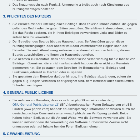
Boards zu nutzen.
Das Nutzungsrecht nach Punkt 2, Unterpunkt a bleibt auch nach Kündigung des
Nutzungsvertrages bestehen.
3. PFLICHTEN DES NUTZERS
Sie erklären mit der Erstellung eines Beitrags, dass er keine Inhalte enthält, die gegen
geltendes Recht oder die guten Sitten verstoßen. Sie erklären insbesondere, dass
Sie das Recht besitzen, die in Ihren Beiträgen verwendeten Links und Bilder zu
setzen bzw. zu verwenden.
Der Betreiber des Boards übt das Hausrecht aus. Bei Verstößen gegen diese
Nutzungsbedingungen oder anderer im Board veröffentlichten Regeln kann der
Betreiber Sie nach Abmahnung zeitweise oder dauerhaft von der Nutzung dieses
Boards ausschließen und Ihnen ein Hausverbot erteilen.
Sie nehmen zur Kenntnis, dass der Betreiber keine Verantwortung für die Inhalte von
Beiträgen übernimmt, die er nicht selbst erstellt hat oder die er nicht zur Kenntnis
genommen hat. Sie gestatten dem Betreiber, Ihr Benutzerkonto, Beiträge und
Funktionen jederzeit zu löschen oder zu sperren.
Sie gestatten dem Betreiber darüber hinaus, Ihre Beiträge abzuändern, sofern sie
gegen o. g. Regeln verstoßen oder geeignet sind, dem Betreiber oder einem Dritten
Schaden zuzufügen.
4. GENERAL PUBLIC LICENSE
Sie nehmen zur Kenntnis, dass es sich bei phpBB um eine unter der „
GNU General Public License v2
“ (GPL) bereitgestellten Foren-Software von phpBB
Limited (www.phpbb.com) handelt; deutschsprachige Informationen werden durch die
deutschsprachige Community unter www.phpbb.de zur Verfügung gestellt. Beide
haben keinen Einfluss auf die Art und Weise, wie die Software verwendet wird. Sie
können insbesondere die Verwendung der Software für bestimmte Zwecke nicht
untersagen oder auf Inhalte fremder Foren Einfluss nehmen.
5. GEWÄHRLEISTUNG