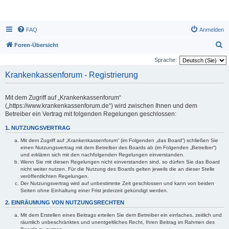
FAQ
Anmelden
S
Foren-Übersicht
u
Sprache:
c
Krankenkassenforum - Registrierung
h
e
Mit dem Zugriff auf „Krankenkassenforum“
(„https://www.krankenkassenforum.de“) wird zwischen Ihnen und dem
Betreiber ein Vertrag mit folgenden Regelungen geschlossen:
1. NUTZUNGSVERTRAG
Mit dem Zugriff auf „Krankenkassenforum“ (im Folgenden „das Board“) schließen Sie
einen Nutzungsvertrag mit dem Betreiber des Boards ab (im Folgenden „Betreiber“)
und erklären sich mit den nachfolgenden Regelungen einverstanden.
Wenn Sie mit diesen Regelungen nicht einverstanden sind, so dürfen Sie das Board
nicht weiter nutzen. Für die Nutzung des Boards gelten jeweils die an dieser Stelle
veröffentlichten Regelungen.
Der Nutzungsvertrag wird auf unbestimmte Zeit geschlossen und kann von beiden
Seiten ohne Einhaltung einer Frist jederzeit gekündigt werden.
2. EINRÄUMUNG VON NUTZUNGSRECHTEN
Mit dem Erstellen eines Beitrags erteilen Sie dem Betreiber ein einfaches, zeitlich und
räumlich unbeschränktes und unentgeltliches Recht, Ihren Beitrag im Rahmen des