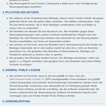
Boards zu nutzen.
Das Nutzungsrecht nach Punkt 2, Unterpunkt a bleibt auch nach Kündigung des
Nutzungsvertrages bestehen.
3. PFLICHTEN DES NUTZERS
Sie erklären mit der Erstellung eines Beitrags, dass er keine Inhalte enthält, die gegen
geltendes Recht oder die guten Sitten verstoßen. Sie erklären insbesondere, dass
Sie das Recht besitzen, die in Ihren Beiträgen verwendeten Links und Bilder zu
setzen bzw. zu verwenden.
Der Betreiber des Boards übt das Hausrecht aus. Bei Verstößen gegen diese
Nutzungsbedingungen oder anderer im Board veröffentlichten Regeln kann der
Betreiber Sie nach Abmahnung zeitweise oder dauerhaft von der Nutzung dieses
Boards ausschließen und Ihnen ein Hausverbot erteilen.
Sie nehmen zur Kenntnis, dass der Betreiber keine Verantwortung für die Inhalte von
Beiträgen übernimmt, die er nicht selbst erstellt hat oder die er nicht zur Kenntnis
genommen hat. Sie gestatten dem Betreiber, Ihr Benutzerkonto, Beiträge und
Funktionen jederzeit zu löschen oder zu sperren.
Sie gestatten dem Betreiber darüber hinaus, Ihre Beiträge abzuändern, sofern sie
gegen o. g. Regeln verstoßen oder geeignet sind, dem Betreiber oder einem Dritten
Schaden zuzufügen.
4. GENERAL PUBLIC LICENSE
Sie nehmen zur Kenntnis, dass es sich bei phpBB um eine unter der „
GNU General Public License v2
“ (GPL) bereitgestellten Foren-Software von phpBB
Limited (www.phpbb.com) handelt; deutschsprachige Informationen werden durch die
deutschsprachige Community unter www.phpbb.de zur Verfügung gestellt. Beide
haben keinen Einfluss auf die Art und Weise, wie die Software verwendet wird. Sie
können insbesondere die Verwendung der Software für bestimmte Zwecke nicht
untersagen oder auf Inhalte fremder Foren Einfluss nehmen.
5. GEWÄHRLEISTUNG