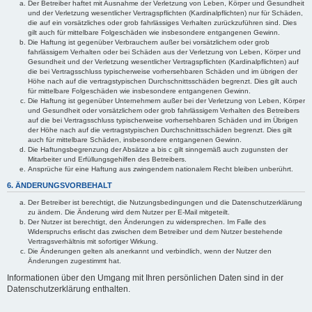
Der Betreiber haftet mit Ausnahme der Verletzung von Leben, Körper und Gesundheit
und der Verletzung wesentlicher Vertragspflichten (Kardinalpflichten) nur für Schäden,
die auf ein vorsätzliches oder grob fahrlässiges Verhalten zurückzuführen sind. Dies
gilt auch für mittelbare Folgeschäden wie insbesondere entgangenen Gewinn.
Die Haftung ist gegenüber Verbrauchern außer bei vorsätzlichem oder grob
fahrlässigem Verhalten oder bei Schäden aus der Verletzung von Leben, Körper und
Gesundheit und der Verletzung wesentlicher Vertragspflichten (Kardinalpflichten) auf
die bei Vertragsschluss typischerweise vorhersehbaren Schäden und im übrigen der
Höhe nach auf die vertragstypischen Durchschnittsschäden begrenzt. Dies gilt auch
für mittelbare Folgeschäden wie insbesondere entgangenen Gewinn.
Die Haftung ist gegenüber Unternehmern außer bei der Verletzung von Leben, Körper
und Gesundheit oder vorsätzlichem oder grob fahrlässigem Verhalten des Betreibers
auf die bei Vertragsschluss typischerweise vorhersehbaren Schäden und im Übrigen
der Höhe nach auf die vertragstypischen Durchschnittsschäden begrenzt. Dies gilt
auch für mittelbare Schäden, insbesondere entgangenen Gewinn.
Die Haftungsbegrenzung der Absätze a bis c gilt sinngemäß auch zugunsten der
Mitarbeiter und Erfüllungsgehilfen des Betreibers.
Ansprüche für eine Haftung aus zwingendem nationalem Recht bleiben unberührt.
6. ÄNDERUNGSVORBEHALT
Der Betreiber ist berechtigt, die Nutzungsbedingungen und die Datenschutzerklärung
zu ändern. Die Änderung wird dem Nutzer per E-Mail mitgeteilt.
Der Nutzer ist berechtigt, den Änderungen zu widersprechen. Im Falle des
Widerspruchs erlischt das zwischen dem Betreiber und dem Nutzer bestehende
Vertragsverhältnis mit sofortiger Wirkung.
Die Änderungen gelten als anerkannt und verbindlich, wenn der Nutzer den
Änderungen zugestimmt hat.
Informationen über den Umgang mit Ihren persönlichen Daten sind in der
Datenschutzerklärung enthalten.