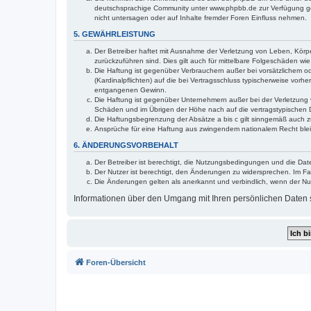
deutschsprachige Community unter www.phpbb.de zur Verfügung gest
nicht untersagen oder auf Inhalte fremder Foren Einfluss nehmen.
5. GEWÄHRLEISTUNG
Der Betreiber haftet mit Ausnahme der Verletzung von Leben, Körper
zurückzuführen sind. Dies gilt auch für mittelbare Folgeschäden 
Die Haftung ist gegenüber Verbrauchern außer bei vorsätzlichem o
(Kardinalpflichten) auf die bei Vertragsschluss typischerweise vo
entgangenen Gewinn.
Die Haftung ist gegenüber Unternehmern außer bei der Verletzung 
Schäden und im Übrigen der Höhe nach auf die vertragstypischen 
Die Haftungsbegrenzung der Absätze a bis c gilt sinngemäß auch zu
Ansprüche für eine Haftung aus zwingendem nationalem Recht blei
6. ÄNDERUNGSVORBEHALT
Der Betreiber ist berechtigt, die Nutzungsbedingungen und die Dat
Der Nutzer ist berechtigt, den Änderungen zu widersprechen. Im Fa
Die Änderungen gelten als anerkannt und verbindlich, wenn der N
Informationen über den Umgang mit Ihren persönlichen Daten s
Foren-Übersicht