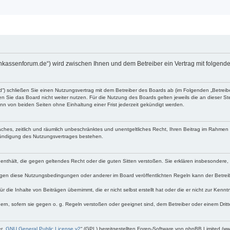
enkassenforum.de“) wird zwischen Ihnen und dem Betreiber ein Vertrag mit folge
d“) schließen Sie einen Nutzungsvertrag mit dem Betreiber des Boards ab (im Folgenden „Betrei
 Sie das Board nicht weiter nutzen. Für die Nutzung des Boards gelten jeweils die an dieser Ste
n von beiden Seiten ohne Einhaltung einer Frist jederzeit gekündigt werden.
nfaches, zeitlich und räumlich unbeschränktes und unentgeltliches Recht, Ihren Beitrag im Rahme
Kündigung des Nutzungsvertrages bestehen.
te enthält, die gegen geltendes Recht oder die guten Sitten verstoßen. Sie erklären insbesondere
egen diese Nutzungsbedingungen oder anderer im Board veröffentlichten Regeln kann der Betre
 die Inhalte von Beiträgen übernimmt, die er nicht selbst erstellt hat oder die er nicht zur Ken
dern, sofern sie gegen o. g. Regeln verstoßen oder geeignet sind, dem Betreiber oder einem Dri
r „
GNU General Public License v2
“ (GPL) bereitgestellten Foren-Software von phpBB Limited (