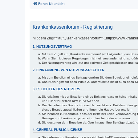
Foren-Übersicht
Krankenkassenforum - Registrierung
Mit dem Zugriff auf „Krankenkassenforum“ („https://www.krank
1. NUTZUNGSVERTRAG
Mit dem Zugriff auf „Krankenkassenforum“ (im Folgenden „das Boar
Wenn Sie mit diesen Regelungen nicht einverstanden sind, so dürfen
Der Nutzungsvertrag wird auf unbestimmte Zeit geschlossen und kan
2. EINRÄUMUNG VON NUTZUNGSRECHTEN
Mit dem Erstellen eines Beitrags erteilen Sie dem Betreiber ein ei
Das Nutzungsrecht nach Punkt 2, Unterpunkt a bleibt auch nach 
3. PFLICHTEN DES NUTZERS
Sie erklären mit der Erstellung eines Beitrags, dass er keine Inhal
und Bilder zu setzen bzw. zu verwenden.
Der Betreiber des Boards übt das Hausrecht aus. Bei Verstößen g
dieses Boards ausschließen und Ihnen ein Hausverbot erteilen.
Sie nehmen zur Kenntnis, dass der Betreiber keine Verantwortung für
Beiträge und Funktionen jederzeit zu löschen oder zu sperren.
Sie gestatten dem Betreiber darüber hinaus, Ihre Beiträge abzuän
4. GENERAL PUBLIC LICENSE
Sie nehmen zur Kenntnis, dass es sich bei phpBB um eine unter de