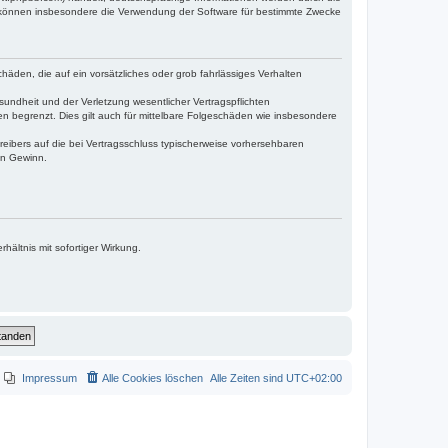
e können insbesondere die Verwendung der Software für bestimmte Zwecke
häden, die auf ein vorsätzliches oder grob fahrlässiges Verhalten
undheit und der Verletzung wesentlicher Vertragspflichten
n begrenzt. Dies gilt auch für mittelbare Folgeschäden wie insbesondere
eibers auf die bei Vertragsschluss typischerweise vorhersehbaren
en Gewinn.
ältnis mit sofortiger Wirkung.
Impressum
Alle Cookies löschen
Alle Zeiten sind
UTC+02:00