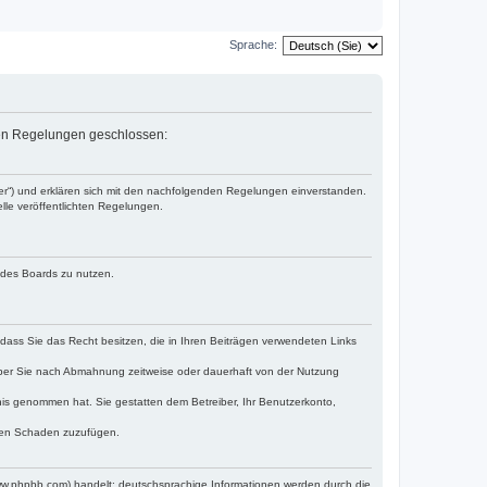
Sprache:
nden Regelungen geschlossen:
ber“) und erklären sich mit den nachfolgenden Regelungen einverstanden.
lle veröffentlichten Regelungen.
n des Boards zu nutzen.
, dass Sie das Recht besitzen, die in Ihren Beiträgen verwendeten Links
iber Sie nach Abmahnung zeitweise oder dauerhaft von der Nutzung
ntnis genommen hat. Sie gestatten dem Betreiber, Ihr Benutzerkonto,
tten Schaden zuzufügen.
www.phpbb.com) handelt; deutschsprachige Informationen werden durch die