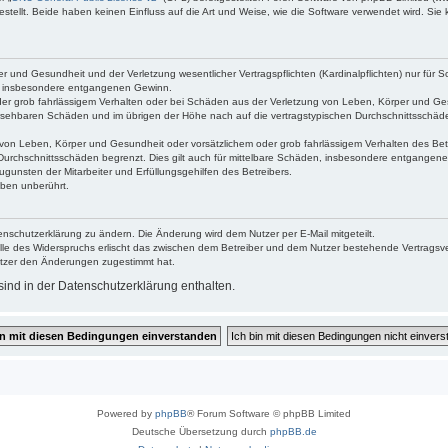
ellt. Beide haben keinen Einfluss auf die Art und Weise, wie die Software verwendet wird. Si
 und Gesundheit und der Verletzung wesentlicher Vertragspflichten (Kardinalpflichten) nur für Sc
wie insbesondere entgangenen Gewinn.
der grob fahrlässigem Verhalten oder bei Schäden aus der Verletzung von Leben, Körper und Ges
rhersehbaren Schäden und im übrigen der Höhe nach auf die vertragstypischen Durchschnittsschäde
von Leben, Körper und Gesundheit oder vorsätzlichem oder grob fahrlässigem Verhalten des Betr
Durchschnittsschäden begrenzt. Dies gilt auch für mittelbare Schäden, insbesondere entgangen
gunsten der Mitarbeiter und Erfüllungsgehilfen des Betreibers.
ben unberührt.
enschutzerklärung zu ändern. Die Änderung wird dem Nutzer per E-Mail mitgeteilt.
lle des Widerspruchs erlischt das zwischen dem Betreiber und dem Nutzer bestehende Vertragsverh
utzer den Änderungen zugestimmt hat.
ind in der Datenschutzerklärung enthalten.
Powered by
phpBB
® Forum Software © phpBB Limited
Deutsche Übersetzung durch
phpBB.de