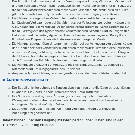
Der Betreiber haftet mit Ausnahme der Verletzung von Leben, Körper und Gesundheit
und der Verletzung wesentlicher Vertragspflichten (Kardinalpflichten) nur für Schäden,
die auf ein vorsätzliches oder grob fahrlässiges Verhalten zurückzuführen sind. Dies
gilt auch für mittelbare Folgeschäden wie insbesondere entgangenen Gewinn.
Die Haftung ist gegenüber Verbrauchern außer bei vorsätzlichem oder grob
fahrlässigem Verhalten oder bei Schäden aus der Verletzung von Leben, Körper und
Gesundheit und der Verletzung wesentlicher Vertragspflichten (Kardinalpflichten) auf
die bei Vertragsschluss typischerweise vorhersehbaren Schäden und im übrigen der
Höhe nach auf die vertragstypischen Durchschnittsschäden begrenzt. Dies gilt auch
für mittelbare Folgeschäden wie insbesondere entgangenen Gewinn.
Die Haftung ist gegenüber Unternehmern außer bei der Verletzung von Leben, Körper
und Gesundheit oder vorsätzlichem oder grob fahrlässigem Verhalten des Betreibers
auf die bei Vertragsschluss typischerweise vorhersehbaren Schäden und im Übrigen
der Höhe nach auf die vertragstypischen Durchschnittsschäden begrenzt. Dies gilt
auch für mittelbare Schäden, insbesondere entgangenen Gewinn.
Die Haftungsbegrenzung der Absätze a bis c gilt sinngemäß auch zugunsten der
Mitarbeiter und Erfüllungsgehilfen des Betreibers.
Ansprüche für eine Haftung aus zwingendem nationalem Recht bleiben unberührt.
6. ÄNDERUNGSVORBEHALT
Der Betreiber ist berechtigt, die Nutzungsbedingungen und die Datenschutzerklärung
zu ändern. Die Änderung wird dem Nutzer per E-Mail mitgeteilt.
Der Nutzer ist berechtigt, den Änderungen zu widersprechen. Im Falle des
Widerspruchs erlischt das zwischen dem Betreiber und dem Nutzer bestehende
Vertragsverhältnis mit sofortiger Wirkung.
Die Änderungen gelten als anerkannt und verbindlich, wenn der Nutzer den
Änderungen zugestimmt hat.
Informationen über den Umgang mit Ihren persönlichen Daten sind in der
Datenschutzerklärung enthalten.