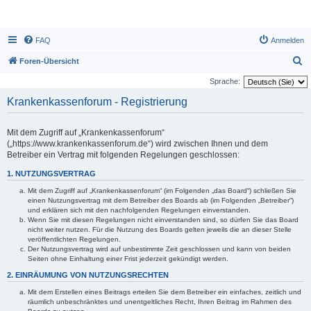
FAQ
Anmelden
S
Foren-Übersicht
u
Sprache:
c
Krankenkassenforum - Registrierung
h
e
Mit dem Zugriff auf „Krankenkassenforum“
(„https://www.krankenkassenforum.de“) wird zwischen Ihnen und dem
Betreiber ein Vertrag mit folgenden Regelungen geschlossen:
1. NUTZUNGSVERTRAG
Mit dem Zugriff auf „Krankenkassenforum“ (im Folgenden „das Board“) schließen Sie
einen Nutzungsvertrag mit dem Betreiber des Boards ab (im Folgenden „Betreiber“)
und erklären sich mit den nachfolgenden Regelungen einverstanden.
Wenn Sie mit diesen Regelungen nicht einverstanden sind, so dürfen Sie das Board
nicht weiter nutzen. Für die Nutzung des Boards gelten jeweils die an dieser Stelle
veröffentlichten Regelungen.
Der Nutzungsvertrag wird auf unbestimmte Zeit geschlossen und kann von beiden
Seiten ohne Einhaltung einer Frist jederzeit gekündigt werden.
2. EINRÄUMUNG VON NUTZUNGSRECHTEN
Mit dem Erstellen eines Beitrags erteilen Sie dem Betreiber ein einfaches, zeitlich und
räumlich unbeschränktes und unentgeltliches Recht, Ihren Beitrag im Rahmen des