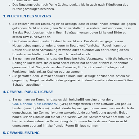
Boards zu nutzen.
Das Nutzungsrecht nach Punkt 2, Unterpunkt a bleibt auch nach Kündigung des
Nutzungsvertrages bestehen.
3. PFLICHTEN DES NUTZERS
Sie erklären mit der Erstellung eines Beitrags, dass er keine Inhalte enthält, die gegen
geltendes Recht oder die guten Sitten verstoßen. Sie erklären insbesondere, dass
Sie das Recht besitzen, die in Ihren Beiträgen verwendeten Links und Bilder zu
setzen bzw. zu verwenden.
Der Betreiber des Boards übt das Hausrecht aus. Bei Verstößen gegen diese
Nutzungsbedingungen oder anderer im Board veröffentlichten Regeln kann der
Betreiber Sie nach Abmahnung zeitweise oder dauerhaft von der Nutzung dieses
Boards ausschließen und Ihnen ein Hausverbot erteilen.
Sie nehmen zur Kenntnis, dass der Betreiber keine Verantwortung für die Inhalte von
Beiträgen übernimmt, die er nicht selbst erstellt hat oder die er nicht zur Kenntnis
genommen hat. Sie gestatten dem Betreiber, Ihr Benutzerkonto, Beiträge und
Funktionen jederzeit zu löschen oder zu sperren.
Sie gestatten dem Betreiber darüber hinaus, Ihre Beiträge abzuändern, sofern sie
gegen o. g. Regeln verstoßen oder geeignet sind, dem Betreiber oder einem Dritten
Schaden zuzufügen.
4. GENERAL PUBLIC LICENSE
Sie nehmen zur Kenntnis, dass es sich bei phpBB um eine unter der „
GNU General Public License v2
“ (GPL) bereitgestellten Foren-Software von phpBB
Limited (www.phpbb.com) handelt; deutschsprachige Informationen werden durch die
deutschsprachige Community unter www.phpbb.de zur Verfügung gestellt. Beide
haben keinen Einfluss auf die Art und Weise, wie die Software verwendet wird. Sie
können insbesondere die Verwendung der Software für bestimmte Zwecke nicht
untersagen oder auf Inhalte fremder Foren Einfluss nehmen.
5. GEWÄHRLEISTUNG