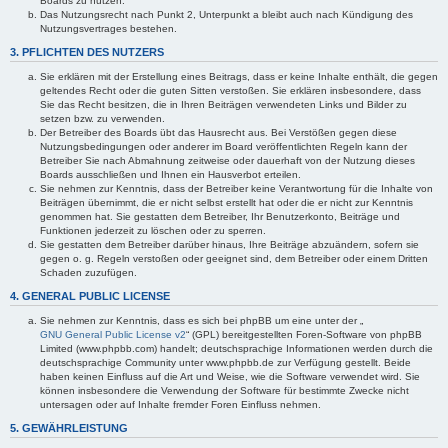
Boards zu nutzen.
Das Nutzungsrecht nach Punkt 2, Unterpunkt a bleibt auch nach Kündigung des
Nutzungsvertrages bestehen.
3. PFLICHTEN DES NUTZERS
Sie erklären mit der Erstellung eines Beitrags, dass er keine Inhalte enthält, die gegen
geltendes Recht oder die guten Sitten verstoßen. Sie erklären insbesondere, dass
Sie das Recht besitzen, die in Ihren Beiträgen verwendeten Links und Bilder zu
setzen bzw. zu verwenden.
Der Betreiber des Boards übt das Hausrecht aus. Bei Verstößen gegen diese
Nutzungsbedingungen oder anderer im Board veröffentlichten Regeln kann der
Betreiber Sie nach Abmahnung zeitweise oder dauerhaft von der Nutzung dieses
Boards ausschließen und Ihnen ein Hausverbot erteilen.
Sie nehmen zur Kenntnis, dass der Betreiber keine Verantwortung für die Inhalte von
Beiträgen übernimmt, die er nicht selbst erstellt hat oder die er nicht zur Kenntnis
genommen hat. Sie gestatten dem Betreiber, Ihr Benutzerkonto, Beiträge und
Funktionen jederzeit zu löschen oder zu sperren.
Sie gestatten dem Betreiber darüber hinaus, Ihre Beiträge abzuändern, sofern sie
gegen o. g. Regeln verstoßen oder geeignet sind, dem Betreiber oder einem Dritten
Schaden zuzufügen.
4. GENERAL PUBLIC LICENSE
Sie nehmen zur Kenntnis, dass es sich bei phpBB um eine unter der „
GNU General Public License v2
“ (GPL) bereitgestellten Foren-Software von phpBB
Limited (www.phpbb.com) handelt; deutschsprachige Informationen werden durch die
deutschsprachige Community unter www.phpbb.de zur Verfügung gestellt. Beide
haben keinen Einfluss auf die Art und Weise, wie die Software verwendet wird. Sie
können insbesondere die Verwendung der Software für bestimmte Zwecke nicht
untersagen oder auf Inhalte fremder Foren Einfluss nehmen.
5. GEWÄHRLEISTUNG