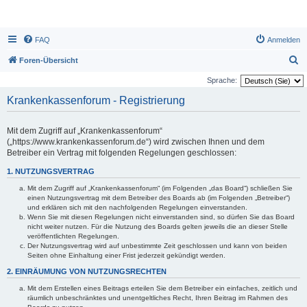
FAQ
Anmelden
S
Foren-Übersicht
u
Sprache:
c
Krankenkassenforum - Registrierung
h
e
Mit dem Zugriff auf „Krankenkassenforum“
(„https://www.krankenkassenforum.de“) wird zwischen Ihnen und dem
Betreiber ein Vertrag mit folgenden Regelungen geschlossen:
1. NUTZUNGSVERTRAG
Mit dem Zugriff auf „Krankenkassenforum“ (im Folgenden „das Board“) schließen Sie
einen Nutzungsvertrag mit dem Betreiber des Boards ab (im Folgenden „Betreiber“)
und erklären sich mit den nachfolgenden Regelungen einverstanden.
Wenn Sie mit diesen Regelungen nicht einverstanden sind, so dürfen Sie das Board
nicht weiter nutzen. Für die Nutzung des Boards gelten jeweils die an dieser Stelle
veröffentlichten Regelungen.
Der Nutzungsvertrag wird auf unbestimmte Zeit geschlossen und kann von beiden
Seiten ohne Einhaltung einer Frist jederzeit gekündigt werden.
2. EINRÄUMUNG VON NUTZUNGSRECHTEN
Mit dem Erstellen eines Beitrags erteilen Sie dem Betreiber ein einfaches, zeitlich und
räumlich unbeschränktes und unentgeltliches Recht, Ihren Beitrag im Rahmen des