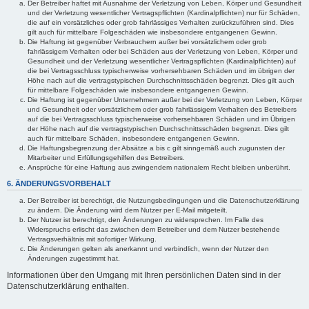
Der Betreiber haftet mit Ausnahme der Verletzung von Leben, Körper und Gesundheit
und der Verletzung wesentlicher Vertragspflichten (Kardinalpflichten) nur für Schäden,
die auf ein vorsätzliches oder grob fahrlässiges Verhalten zurückzuführen sind. Dies
gilt auch für mittelbare Folgeschäden wie insbesondere entgangenen Gewinn.
Die Haftung ist gegenüber Verbrauchern außer bei vorsätzlichem oder grob
fahrlässigem Verhalten oder bei Schäden aus der Verletzung von Leben, Körper und
Gesundheit und der Verletzung wesentlicher Vertragspflichten (Kardinalpflichten) auf
die bei Vertragsschluss typischerweise vorhersehbaren Schäden und im übrigen der
Höhe nach auf die vertragstypischen Durchschnittsschäden begrenzt. Dies gilt auch
für mittelbare Folgeschäden wie insbesondere entgangenen Gewinn.
Die Haftung ist gegenüber Unternehmern außer bei der Verletzung von Leben, Körper
und Gesundheit oder vorsätzlichem oder grob fahrlässigem Verhalten des Betreibers
auf die bei Vertragsschluss typischerweise vorhersehbaren Schäden und im Übrigen
der Höhe nach auf die vertragstypischen Durchschnittsschäden begrenzt. Dies gilt
auch für mittelbare Schäden, insbesondere entgangenen Gewinn.
Die Haftungsbegrenzung der Absätze a bis c gilt sinngemäß auch zugunsten der
Mitarbeiter und Erfüllungsgehilfen des Betreibers.
Ansprüche für eine Haftung aus zwingendem nationalem Recht bleiben unberührt.
6. ÄNDERUNGSVORBEHALT
Der Betreiber ist berechtigt, die Nutzungsbedingungen und die Datenschutzerklärung
zu ändern. Die Änderung wird dem Nutzer per E-Mail mitgeteilt.
Der Nutzer ist berechtigt, den Änderungen zu widersprechen. Im Falle des
Widerspruchs erlischt das zwischen dem Betreiber und dem Nutzer bestehende
Vertragsverhältnis mit sofortiger Wirkung.
Die Änderungen gelten als anerkannt und verbindlich, wenn der Nutzer den
Änderungen zugestimmt hat.
Informationen über den Umgang mit Ihren persönlichen Daten sind in der
Datenschutzerklärung enthalten.