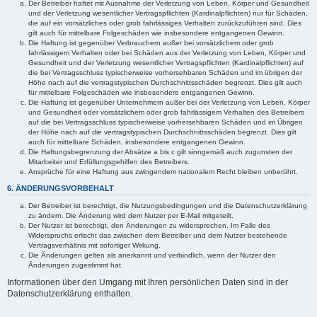
Der Betreiber haftet mit Ausnahme der Verletzung von Leben, Körper und Gesundheit
und der Verletzung wesentlicher Vertragspflichten (Kardinalpflichten) nur für Schäden,
die auf ein vorsätzliches oder grob fahrlässiges Verhalten zurückzuführen sind. Dies
gilt auch für mittelbare Folgeschäden wie insbesondere entgangenen Gewinn.
Die Haftung ist gegenüber Verbrauchern außer bei vorsätzlichem oder grob
fahrlässigem Verhalten oder bei Schäden aus der Verletzung von Leben, Körper und
Gesundheit und der Verletzung wesentlicher Vertragspflichten (Kardinalpflichten) auf
die bei Vertragsschluss typischerweise vorhersehbaren Schäden und im übrigen der
Höhe nach auf die vertragstypischen Durchschnittsschäden begrenzt. Dies gilt auch
für mittelbare Folgeschäden wie insbesondere entgangenen Gewinn.
Die Haftung ist gegenüber Unternehmern außer bei der Verletzung von Leben, Körper
und Gesundheit oder vorsätzlichem oder grob fahrlässigem Verhalten des Betreibers
auf die bei Vertragsschluss typischerweise vorhersehbaren Schäden und im Übrigen
der Höhe nach auf die vertragstypischen Durchschnittsschäden begrenzt. Dies gilt
auch für mittelbare Schäden, insbesondere entgangenen Gewinn.
Die Haftungsbegrenzung der Absätze a bis c gilt sinngemäß auch zugunsten der
Mitarbeiter und Erfüllungsgehilfen des Betreibers.
Ansprüche für eine Haftung aus zwingendem nationalem Recht bleiben unberührt.
6. ÄNDERUNGSVORBEHALT
Der Betreiber ist berechtigt, die Nutzungsbedingungen und die Datenschutzerklärung
zu ändern. Die Änderung wird dem Nutzer per E-Mail mitgeteilt.
Der Nutzer ist berechtigt, den Änderungen zu widersprechen. Im Falle des
Widerspruchs erlischt das zwischen dem Betreiber und dem Nutzer bestehende
Vertragsverhältnis mit sofortiger Wirkung.
Die Änderungen gelten als anerkannt und verbindlich, wenn der Nutzer den
Änderungen zugestimmt hat.
Informationen über den Umgang mit Ihren persönlichen Daten sind in der
Datenschutzerklärung enthalten.