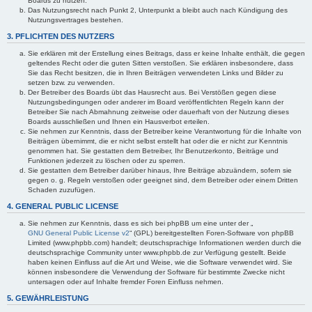
Boards zu nutzen.
Das Nutzungsrecht nach Punkt 2, Unterpunkt a bleibt auch nach Kündigung des
Nutzungsvertrages bestehen.
3. PFLICHTEN DES NUTZERS
Sie erklären mit der Erstellung eines Beitrags, dass er keine Inhalte enthält, die gegen
geltendes Recht oder die guten Sitten verstoßen. Sie erklären insbesondere, dass
Sie das Recht besitzen, die in Ihren Beiträgen verwendeten Links und Bilder zu
setzen bzw. zu verwenden.
Der Betreiber des Boards übt das Hausrecht aus. Bei Verstößen gegen diese
Nutzungsbedingungen oder anderer im Board veröffentlichten Regeln kann der
Betreiber Sie nach Abmahnung zeitweise oder dauerhaft von der Nutzung dieses
Boards ausschließen und Ihnen ein Hausverbot erteilen.
Sie nehmen zur Kenntnis, dass der Betreiber keine Verantwortung für die Inhalte von
Beiträgen übernimmt, die er nicht selbst erstellt hat oder die er nicht zur Kenntnis
genommen hat. Sie gestatten dem Betreiber, Ihr Benutzerkonto, Beiträge und
Funktionen jederzeit zu löschen oder zu sperren.
Sie gestatten dem Betreiber darüber hinaus, Ihre Beiträge abzuändern, sofern sie
gegen o. g. Regeln verstoßen oder geeignet sind, dem Betreiber oder einem Dritten
Schaden zuzufügen.
4. GENERAL PUBLIC LICENSE
Sie nehmen zur Kenntnis, dass es sich bei phpBB um eine unter der „
GNU General Public License v2
“ (GPL) bereitgestellten Foren-Software von phpBB
Limited (www.phpbb.com) handelt; deutschsprachige Informationen werden durch die
deutschsprachige Community unter www.phpbb.de zur Verfügung gestellt. Beide
haben keinen Einfluss auf die Art und Weise, wie die Software verwendet wird. Sie
können insbesondere die Verwendung der Software für bestimmte Zwecke nicht
untersagen oder auf Inhalte fremder Foren Einfluss nehmen.
5. GEWÄHRLEISTUNG