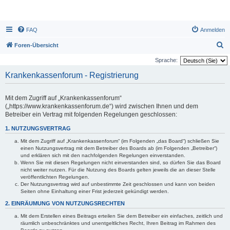
FAQ
Anmelden
S
Foren-Übersicht
u
Sprache:
c
Krankenkassenforum - Registrierung
h
e
Mit dem Zugriff auf „Krankenkassenforum“
(„https://www.krankenkassenforum.de“) wird zwischen Ihnen und dem
Betreiber ein Vertrag mit folgenden Regelungen geschlossen:
1. NUTZUNGSVERTRAG
Mit dem Zugriff auf „Krankenkassenforum“ (im Folgenden „das Board“) schließen Sie
einen Nutzungsvertrag mit dem Betreiber des Boards ab (im Folgenden „Betreiber“)
und erklären sich mit den nachfolgenden Regelungen einverstanden.
Wenn Sie mit diesen Regelungen nicht einverstanden sind, so dürfen Sie das Board
nicht weiter nutzen. Für die Nutzung des Boards gelten jeweils die an dieser Stelle
veröffentlichten Regelungen.
Der Nutzungsvertrag wird auf unbestimmte Zeit geschlossen und kann von beiden
Seiten ohne Einhaltung einer Frist jederzeit gekündigt werden.
2. EINRÄUMUNG VON NUTZUNGSRECHTEN
Mit dem Erstellen eines Beitrags erteilen Sie dem Betreiber ein einfaches, zeitlich und
räumlich unbeschränktes und unentgeltliches Recht, Ihren Beitrag im Rahmen des