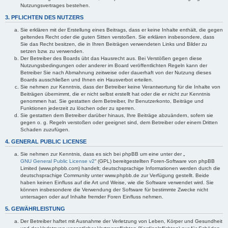
Nutzungsvertrages bestehen.
3. PFLICHTEN DES NUTZERS
Sie erklären mit der Erstellung eines Beitrags, dass er keine Inhalte enthält, die gegen
geltendes Recht oder die guten Sitten verstoßen. Sie erklären insbesondere, dass
Sie das Recht besitzen, die in Ihren Beiträgen verwendeten Links und Bilder zu
setzen bzw. zu verwenden.
Der Betreiber des Boards übt das Hausrecht aus. Bei Verstößen gegen diese
Nutzungsbedingungen oder anderer im Board veröffentlichten Regeln kann der
Betreiber Sie nach Abmahnung zeitweise oder dauerhaft von der Nutzung dieses
Boards ausschließen und Ihnen ein Hausverbot erteilen.
Sie nehmen zur Kenntnis, dass der Betreiber keine Verantwortung für die Inhalte von
Beiträgen übernimmt, die er nicht selbst erstellt hat oder die er nicht zur Kenntnis
genommen hat. Sie gestatten dem Betreiber, Ihr Benutzerkonto, Beiträge und
Funktionen jederzeit zu löschen oder zu sperren.
Sie gestatten dem Betreiber darüber hinaus, Ihre Beiträge abzuändern, sofern sie
gegen o. g. Regeln verstoßen oder geeignet sind, dem Betreiber oder einem Dritten
Schaden zuzufügen.
4. GENERAL PUBLIC LICENSE
Sie nehmen zur Kenntnis, dass es sich bei phpBB um eine unter der „
GNU General Public License v2
“ (GPL) bereitgestellten Foren-Software von phpBB
Limited (www.phpbb.com) handelt; deutschsprachige Informationen werden durch die
deutschsprachige Community unter www.phpbb.de zur Verfügung gestellt. Beide
haben keinen Einfluss auf die Art und Weise, wie die Software verwendet wird. Sie
können insbesondere die Verwendung der Software für bestimmte Zwecke nicht
untersagen oder auf Inhalte fremder Foren Einfluss nehmen.
5. GEWÄHRLEISTUNG
Der Betreiber haftet mit Ausnahme der Verletzung von Leben, Körper und Gesundheit