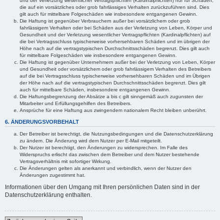
und der Verletzung wesentlicher Vertragspflichten (Kardinalpflichten) nur für Schäden,
die auf ein vorsätzliches oder grob fahrlässiges Verhalten zurückzuführen sind. Dies
gilt auch für mittelbare Folgeschäden wie insbesondere entgangenen Gewinn.
Die Haftung ist gegenüber Verbrauchern außer bei vorsätzlichem oder grob
fahrlässigem Verhalten oder bei Schäden aus der Verletzung von Leben, Körper und
Gesundheit und der Verletzung wesentlicher Vertragspflichten (Kardinalpflichten) auf
die bei Vertragsschluss typischerweise vorhersehbaren Schäden und im übrigen der
Höhe nach auf die vertragstypischen Durchschnittsschäden begrenzt. Dies gilt auch
für mittelbare Folgeschäden wie insbesondere entgangenen Gewinn.
Die Haftung ist gegenüber Unternehmern außer bei der Verletzung von Leben, Körper
und Gesundheit oder vorsätzlichem oder grob fahrlässigem Verhalten des Betreibers
auf die bei Vertragsschluss typischerweise vorhersehbaren Schäden und im Übrigen
der Höhe nach auf die vertragstypischen Durchschnittsschäden begrenzt. Dies gilt
auch für mittelbare Schäden, insbesondere entgangenen Gewinn.
Die Haftungsbegrenzung der Absätze a bis c gilt sinngemäß auch zugunsten der
Mitarbeiter und Erfüllungsgehilfen des Betreibers.
Ansprüche für eine Haftung aus zwingendem nationalem Recht bleiben unberührt.
6. ÄNDERUNGSVORBEHALT
Der Betreiber ist berechtigt, die Nutzungsbedingungen und die Datenschutzerklärung
zu ändern. Die Änderung wird dem Nutzer per E-Mail mitgeteilt.
Der Nutzer ist berechtigt, den Änderungen zu widersprechen. Im Falle des
Widerspruchs erlischt das zwischen dem Betreiber und dem Nutzer bestehende
Vertragsverhältnis mit sofortiger Wirkung.
Die Änderungen gelten als anerkannt und verbindlich, wenn der Nutzer den
Änderungen zugestimmt hat.
Informationen über den Umgang mit Ihren persönlichen Daten sind in der
Datenschutzerklärung enthalten.