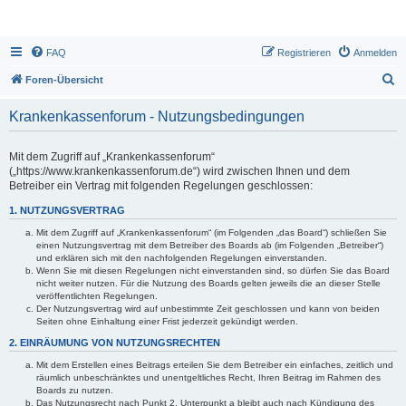
FAQ
Registrieren
Anmelden
S
Foren-Übersicht
u
Krankenkassenforum - Nutzungsbedingungen
c
h
Mit dem Zugriff auf „Krankenkassenforum“
e
(„https://www.krankenkassenforum.de“) wird zwischen Ihnen und dem
Betreiber ein Vertrag mit folgenden Regelungen geschlossen:
1. NUTZUNGSVERTRAG
Mit dem Zugriff auf „Krankenkassenforum“ (im Folgenden „das Board“) schließen Sie
einen Nutzungsvertrag mit dem Betreiber des Boards ab (im Folgenden „Betreiber“)
und erklären sich mit den nachfolgenden Regelungen einverstanden.
Wenn Sie mit diesen Regelungen nicht einverstanden sind, so dürfen Sie das Board
nicht weiter nutzen. Für die Nutzung des Boards gelten jeweils die an dieser Stelle
veröffentlichten Regelungen.
Der Nutzungsvertrag wird auf unbestimmte Zeit geschlossen und kann von beiden
Seiten ohne Einhaltung einer Frist jederzeit gekündigt werden.
2. EINRÄUMUNG VON NUTZUNGSRECHTEN
Mit dem Erstellen eines Beitrags erteilen Sie dem Betreiber ein einfaches, zeitlich und
räumlich unbeschränktes und unentgeltliches Recht, Ihren Beitrag im Rahmen des
Boards zu nutzen.
Das Nutzungsrecht nach Punkt 2, Unterpunkt a bleibt auch nach Kündigung des