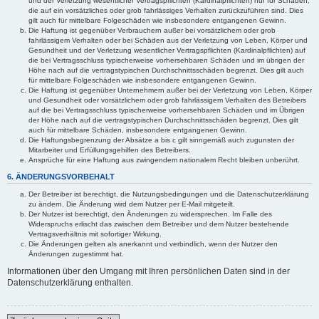
und der Verletzung wesentlicher Vertragspflichten (Kardinalpflichten) nur für Schäden,
die auf ein vorsätzliches oder grob fahrlässiges Verhalten zurückzuführen sind. Dies
gilt auch für mittelbare Folgeschäden wie insbesondere entgangenen Gewinn.
Die Haftung ist gegenüber Verbrauchern außer bei vorsätzlichem oder grob
fahrlässigem Verhalten oder bei Schäden aus der Verletzung von Leben, Körper und
Gesundheit und der Verletzung wesentlicher Vertragspflichten (Kardinalpflichten) auf
die bei Vertragsschluss typischerweise vorhersehbaren Schäden und im übrigen der
Höhe nach auf die vertragstypischen Durchschnittsschäden begrenzt. Dies gilt auch
für mittelbare Folgeschäden wie insbesondere entgangenen Gewinn.
Die Haftung ist gegenüber Unternehmern außer bei der Verletzung von Leben, Körper
und Gesundheit oder vorsätzlichem oder grob fahrlässigem Verhalten des Betreibers
auf die bei Vertragsschluss typischerweise vorhersehbaren Schäden und im Übrigen
der Höhe nach auf die vertragstypischen Durchschnittsschäden begrenzt. Dies gilt
auch für mittelbare Schäden, insbesondere entgangenen Gewinn.
Die Haftungsbegrenzung der Absätze a bis c gilt sinngemäß auch zugunsten der
Mitarbeiter und Erfüllungsgehilfen des Betreibers.
Ansprüche für eine Haftung aus zwingendem nationalem Recht bleiben unberührt.
6. ÄNDERUNGSVORBEHALT
Der Betreiber ist berechtigt, die Nutzungsbedingungen und die Datenschutzerklärung
zu ändern. Die Änderung wird dem Nutzer per E-Mail mitgeteilt.
Der Nutzer ist berechtigt, den Änderungen zu widersprechen. Im Falle des
Widerspruchs erlischt das zwischen dem Betreiber und dem Nutzer bestehende
Vertragsverhältnis mit sofortiger Wirkung.
Die Änderungen gelten als anerkannt und verbindlich, wenn der Nutzer den
Änderungen zugestimmt hat.
Informationen über den Umgang mit Ihren persönlichen Daten sind in der
Datenschutzerklärung enthalten.