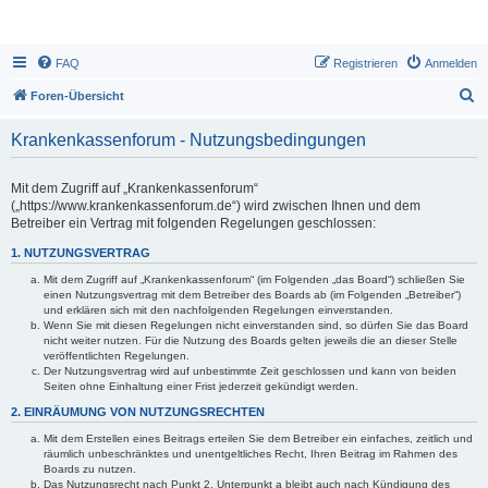
FAQ
Registrieren
Anmelden
S
Foren-Übersicht
u
Krankenkassenforum - Nutzungsbedingungen
c
h
Mit dem Zugriff auf „Krankenkassenforum“
e
(„https://www.krankenkassenforum.de“) wird zwischen Ihnen und dem
Betreiber ein Vertrag mit folgenden Regelungen geschlossen:
1. NUTZUNGSVERTRAG
Mit dem Zugriff auf „Krankenkassenforum“ (im Folgenden „das Board“) schließen Sie
einen Nutzungsvertrag mit dem Betreiber des Boards ab (im Folgenden „Betreiber“)
und erklären sich mit den nachfolgenden Regelungen einverstanden.
Wenn Sie mit diesen Regelungen nicht einverstanden sind, so dürfen Sie das Board
nicht weiter nutzen. Für die Nutzung des Boards gelten jeweils die an dieser Stelle
veröffentlichten Regelungen.
Der Nutzungsvertrag wird auf unbestimmte Zeit geschlossen und kann von beiden
Seiten ohne Einhaltung einer Frist jederzeit gekündigt werden.
2. EINRÄUMUNG VON NUTZUNGSRECHTEN
Mit dem Erstellen eines Beitrags erteilen Sie dem Betreiber ein einfaches, zeitlich und
räumlich unbeschränktes und unentgeltliches Recht, Ihren Beitrag im Rahmen des
Boards zu nutzen.
Das Nutzungsrecht nach Punkt 2, Unterpunkt a bleibt auch nach Kündigung des