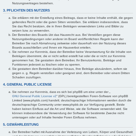
Nutzungsvertrages bestehen.
3. PFLICHTEN DES NUTZERS
Sie erklären mit der Erstellung eines Beitrags, dass er keine Inhalte enthält, die gegen
geltendes Recht oder die guten Sitten verstoßen. Sie erklären insbesondere, dass
Sie das Recht besitzen, die in Ihren Beiträgen verwendeten Links und Bilder zu
setzen bzw. zu verwenden.
Der Betreiber des Boards übt das Hausrecht aus. Bei Verstößen gegen diese
Nutzungsbedingungen oder anderer im Board veröffentlichten Regeln kann der
Betreiber Sie nach Abmahnung zeitweise oder dauerhaft von der Nutzung dieses
Boards ausschließen und Ihnen ein Hausverbot erteilen.
Sie nehmen zur Kenntnis, dass der Betreiber keine Verantwortung für die Inhalte von
Beiträgen übernimmt, die er nicht selbst erstellt hat oder die er nicht zur Kenntnis
genommen hat. Sie gestatten dem Betreiber, Ihr Benutzerkonto, Beiträge und
Funktionen jederzeit zu löschen oder zu sperren.
Sie gestatten dem Betreiber darüber hinaus, Ihre Beiträge abzuändern, sofern sie
gegen o. g. Regeln verstoßen oder geeignet sind, dem Betreiber oder einem Dritten
Schaden zuzufügen.
4. GENERAL PUBLIC LICENSE
Sie nehmen zur Kenntnis, dass es sich bei phpBB um eine unter der „
GNU General Public License v2
“ (GPL) bereitgestellten Foren-Software von phpBB
Limited (www.phpbb.com) handelt; deutschsprachige Informationen werden durch die
deutschsprachige Community unter www.phpbb.de zur Verfügung gestellt. Beide
haben keinen Einfluss auf die Art und Weise, wie die Software verwendet wird. Sie
können insbesondere die Verwendung der Software für bestimmte Zwecke nicht
untersagen oder auf Inhalte fremder Foren Einfluss nehmen.
5. GEWÄHRLEISTUNG
Der Betreiber haftet mit Ausnahme der Verletzung von Leben, Körper und Gesundheit