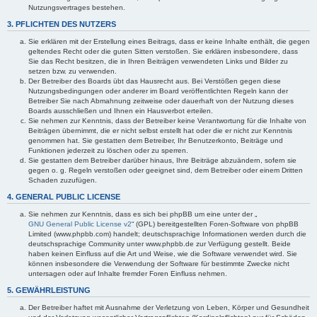
Nutzungsvertrages bestehen.
3. PFLICHTEN DES NUTZERS
Sie erklären mit der Erstellung eines Beitrags, dass er keine Inhalte enthält, die gegen
geltendes Recht oder die guten Sitten verstoßen. Sie erklären insbesondere, dass
Sie das Recht besitzen, die in Ihren Beiträgen verwendeten Links und Bilder zu
setzen bzw. zu verwenden.
Der Betreiber des Boards übt das Hausrecht aus. Bei Verstößen gegen diese
Nutzungsbedingungen oder anderer im Board veröffentlichten Regeln kann der
Betreiber Sie nach Abmahnung zeitweise oder dauerhaft von der Nutzung dieses
Boards ausschließen und Ihnen ein Hausverbot erteilen.
Sie nehmen zur Kenntnis, dass der Betreiber keine Verantwortung für die Inhalte von
Beiträgen übernimmt, die er nicht selbst erstellt hat oder die er nicht zur Kenntnis
genommen hat. Sie gestatten dem Betreiber, Ihr Benutzerkonto, Beiträge und
Funktionen jederzeit zu löschen oder zu sperren.
Sie gestatten dem Betreiber darüber hinaus, Ihre Beiträge abzuändern, sofern sie
gegen o. g. Regeln verstoßen oder geeignet sind, dem Betreiber oder einem Dritten
Schaden zuzufügen.
4. GENERAL PUBLIC LICENSE
Sie nehmen zur Kenntnis, dass es sich bei phpBB um eine unter der „
GNU General Public License v2
“ (GPL) bereitgestellten Foren-Software von phpBB
Limited (www.phpbb.com) handelt; deutschsprachige Informationen werden durch die
deutschsprachige Community unter www.phpbb.de zur Verfügung gestellt. Beide
haben keinen Einfluss auf die Art und Weise, wie die Software verwendet wird. Sie
können insbesondere die Verwendung der Software für bestimmte Zwecke nicht
untersagen oder auf Inhalte fremder Foren Einfluss nehmen.
5. GEWÄHRLEISTUNG
Der Betreiber haftet mit Ausnahme der Verletzung von Leben, Körper und Gesundheit