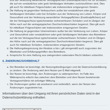
und der Verletzung wesentlicher Vertragspflichten (Kardinalpflichten) nur für Schäden,
die auf ein vorsätzliches oder grob fahrlässiges Verhalten zurückzuführen sind. Dies
gilt auch für mittelbare Folgeschäden wie insbesondere entgangenen Gewinn.
Die Haftung ist gegenüber Verbrauchern außer bei vorsätzlichem oder grob
fahrlässigem Verhalten oder bei Schäden aus der Verletzung von Leben, Körper und
Gesundheit und der Verletzung wesentlicher Vertragspflichten (Kardinalpflichten) auf
die bei Vertragsschluss typischerweise vorhersehbaren Schäden und im übrigen der
Höhe nach auf die vertragstypischen Durchschnittsschäden begrenzt. Dies gilt auch
für mittelbare Folgeschäden wie insbesondere entgangenen Gewinn.
Die Haftung ist gegenüber Unternehmern außer bei der Verletzung von Leben, Körper
und Gesundheit oder vorsätzlichem oder grob fahrlässigem Verhalten des Betreibers
auf die bei Vertragsschluss typischerweise vorhersehbaren Schäden und im Übrigen
der Höhe nach auf die vertragstypischen Durchschnittsschäden begrenzt. Dies gilt
auch für mittelbare Schäden, insbesondere entgangenen Gewinn.
Die Haftungsbegrenzung der Absätze a bis c gilt sinngemäß auch zugunsten der
Mitarbeiter und Erfüllungsgehilfen des Betreibers.
Ansprüche für eine Haftung aus zwingendem nationalem Recht bleiben unberührt.
6. ÄNDERUNGSVORBEHALT
Der Betreiber ist berechtigt, die Nutzungsbedingungen und die Datenschutzerklärung
zu ändern. Die Änderung wird dem Nutzer per E-Mail mitgeteilt.
Der Nutzer ist berechtigt, den Änderungen zu widersprechen. Im Falle des
Widerspruchs erlischt das zwischen dem Betreiber und dem Nutzer bestehende
Vertragsverhältnis mit sofortiger Wirkung.
Die Änderungen gelten als anerkannt und verbindlich, wenn der Nutzer den
Änderungen zugestimmt hat.
Informationen über den Umgang mit Ihren persönlichen Daten sind in der
Datenschutzerklärung enthalten.