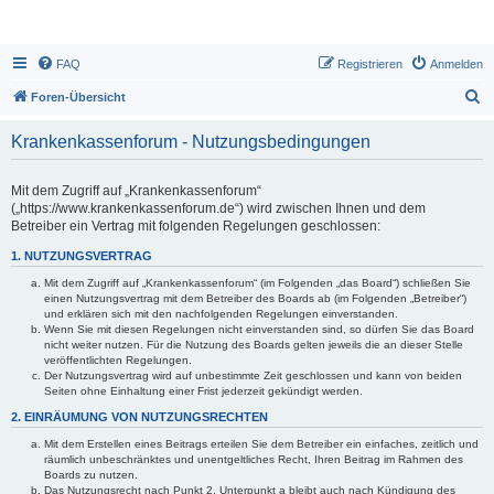
FAQ
Registrieren
Anmelden
S
Foren-Übersicht
u
Krankenkassenforum - Nutzungsbedingungen
c
h
Mit dem Zugriff auf „Krankenkassenforum“
e
(„https://www.krankenkassenforum.de“) wird zwischen Ihnen und dem
Betreiber ein Vertrag mit folgenden Regelungen geschlossen:
1. NUTZUNGSVERTRAG
Mit dem Zugriff auf „Krankenkassenforum“ (im Folgenden „das Board“) schließen Sie
einen Nutzungsvertrag mit dem Betreiber des Boards ab (im Folgenden „Betreiber“)
und erklären sich mit den nachfolgenden Regelungen einverstanden.
Wenn Sie mit diesen Regelungen nicht einverstanden sind, so dürfen Sie das Board
nicht weiter nutzen. Für die Nutzung des Boards gelten jeweils die an dieser Stelle
veröffentlichten Regelungen.
Der Nutzungsvertrag wird auf unbestimmte Zeit geschlossen und kann von beiden
Seiten ohne Einhaltung einer Frist jederzeit gekündigt werden.
2. EINRÄUMUNG VON NUTZUNGSRECHTEN
Mit dem Erstellen eines Beitrags erteilen Sie dem Betreiber ein einfaches, zeitlich und
räumlich unbeschränktes und unentgeltliches Recht, Ihren Beitrag im Rahmen des
Boards zu nutzen.
Das Nutzungsrecht nach Punkt 2, Unterpunkt a bleibt auch nach Kündigung des