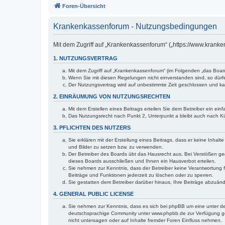
Foren-Übersicht
Krankenkassenforum - Nutzungsbedingungen
Mit dem Zugriff auf „Krankenkassenforum“ („https://www.krank
1. NUTZUNGSVERTRAG
Mit dem Zugriff auf „Krankenkassenforum“ (im Folgenden „das Boar
Wenn Sie mit diesen Regelungen nicht einverstanden sind, so dürfen
Der Nutzungsvertrag wird auf unbestimmte Zeit geschlossen und kan
2. EINRÄUMUNG VON NUTZUNGSRECHTEN
Mit dem Erstellen eines Beitrags erteilen Sie dem Betreiber ein ei
Das Nutzungsrecht nach Punkt 2, Unterpunkt a bleibt auch nach 
3. PFLICHTEN DES NUTZERS
Sie erklären mit der Erstellung eines Beitrags, dass er keine Inhal
und Bilder zu setzen bzw. zu verwenden.
Der Betreiber des Boards übt das Hausrecht aus. Bei Verstößen g
dieses Boards ausschließen und Ihnen ein Hausverbot erteilen.
Sie nehmen zur Kenntnis, dass der Betreiber keine Verantwortung für
Beiträge und Funktionen jederzeit zu löschen oder zu sperren.
Sie gestatten dem Betreiber darüber hinaus, Ihre Beiträge abzuän
4. GENERAL PUBLIC LICENSE
Sie nehmen zur Kenntnis, dass es sich bei phpBB um eine unter de
deutschsprachige Community unter www.phpbb.de zur Verfügung gest
nicht untersagen oder auf Inhalte fremder Foren Einfluss nehmen.