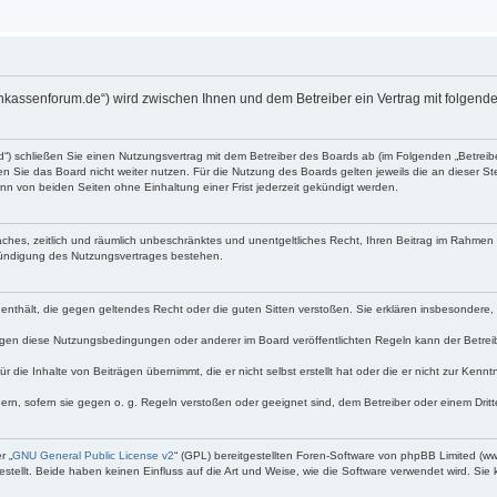
enkassenforum.de“) wird zwischen Ihnen und dem Betreiber ein Vertrag mit folge
d“) schließen Sie einen Nutzungsvertrag mit dem Betreiber des Boards ab (im Folgenden „Betrei
 Sie das Board nicht weiter nutzen. Für die Nutzung des Boards gelten jeweils die an dieser Ste
n von beiden Seiten ohne Einhaltung einer Frist jederzeit gekündigt werden.
nfaches, zeitlich und räumlich unbeschränktes und unentgeltliches Recht, Ihren Beitrag im Rahme
Kündigung des Nutzungsvertrages bestehen.
te enthält, die gegen geltendes Recht oder die guten Sitten verstoßen. Sie erklären insbesondere
egen diese Nutzungsbedingungen oder anderer im Board veröffentlichten Regeln kann der Betre
 die Inhalte von Beiträgen übernimmt, die er nicht selbst erstellt hat oder die er nicht zur Ken
dern, sofern sie gegen o. g. Regeln verstoßen oder geeignet sind, dem Betreiber oder einem Dri
r „
GNU General Public License v2
“ (GPL) bereitgestellten Foren-Software von phpBB Limited (
ellt. Beide haben keinen Einfluss auf die Art und Weise, wie die Software verwendet wird. Si