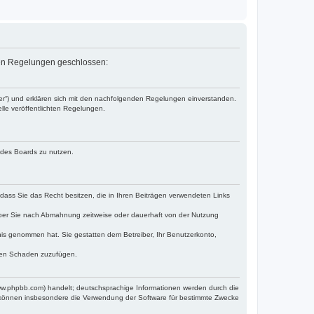
nden Regelungen geschlossen:
ber“) und erklären sich mit den nachfolgenden Regelungen einverstanden.
lle veröffentlichten Regelungen.
n des Boards zu nutzen.
, dass Sie das Recht besitzen, die in Ihren Beiträgen verwendeten Links
iber Sie nach Abmahnung zeitweise oder dauerhaft von der Nutzung
ntnis genommen hat. Sie gestatten dem Betreiber, Ihr Benutzerkonto,
tten Schaden zuzufügen.
www.phpbb.com) handelt; deutschsprachige Informationen werden durch die
e können insbesondere die Verwendung der Software für bestimmte Zwecke