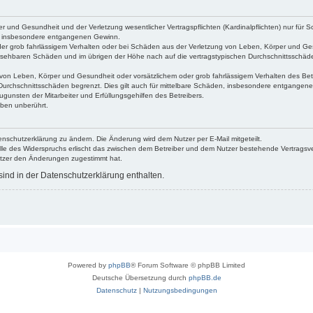
 und Gesundheit und der Verletzung wesentlicher Vertragspflichten (Kardinalpflichten) nur für Sc
wie insbesondere entgangenen Gewinn.
der grob fahrlässigem Verhalten oder bei Schäden aus der Verletzung von Leben, Körper und Ges
rhersehbaren Schäden und im übrigen der Höhe nach auf die vertragstypischen Durchschnittsschäde
von Leben, Körper und Gesundheit oder vorsätzlichem oder grob fahrlässigem Verhalten des Betr
Durchschnittsschäden begrenzt. Dies gilt auch für mittelbare Schäden, insbesondere entgangen
gunsten der Mitarbeiter und Erfüllungsgehilfen des Betreibers.
ben unberührt.
enschutzerklärung zu ändern. Die Änderung wird dem Nutzer per E-Mail mitgeteilt.
lle des Widerspruchs erlischt das zwischen dem Betreiber und dem Nutzer bestehende Vertragsverh
utzer den Änderungen zugestimmt hat.
ind in der Datenschutzerklärung enthalten.
Powered by
phpBB
® Forum Software © phpBB Limited
Deutsche Übersetzung durch
phpBB.de
Datenschutz
|
Nutzungsbedingungen