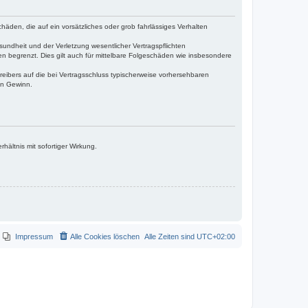
häden, die auf ein vorsätzliches oder grob fahrlässiges Verhalten
undheit und der Verletzung wesentlicher Vertragspflichten
n begrenzt. Dies gilt auch für mittelbare Folgeschäden wie insbesondere
eibers auf die bei Vertragsschluss typischerweise vorhersehbaren
en Gewinn.
ältnis mit sofortiger Wirkung.
Impressum
Alle Cookies löschen
Alle Zeiten sind
UTC+02:00