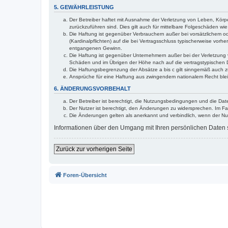
5. GEWÄHRLEISTUNG
Der Betreiber haftet mit Ausnahme der Verletzung von Leben, Körper
zurückzuführen sind. Dies gilt auch für mittelbare Folgeschäden 
Die Haftung ist gegenüber Verbrauchern außer bei vorsätzlichem o
(Kardinalpflichten) auf die bei Vertragsschluss typischerweise vo
entgangenen Gewinn.
Die Haftung ist gegenüber Unternehmern außer bei der Verletzung 
Schäden und im Übrigen der Höhe nach auf die vertragstypischen 
Die Haftungsbegrenzung der Absätze a bis c gilt sinngemäß auch zu
Ansprüche für eine Haftung aus zwingendem nationalem Recht blei
6. ÄNDERUNGSVORBEHALT
Der Betreiber ist berechtigt, die Nutzungsbedingungen und die Dat
Der Nutzer ist berechtigt, den Änderungen zu widersprechen. Im Fa
Die Änderungen gelten als anerkannt und verbindlich, wenn der N
Informationen über den Umgang mit Ihren persönlichen Daten s
Zurück zur vorherigen Seite
Foren-Übersicht