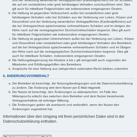
und der Verletzung wesentlicher Vertragspflichten (Kardinalpflichten) nur für Schäden,
die auf ein vorsätzliches oder grob fahrlässiges Verhalten zurückzuführen sind. Dies
gilt auch für mittelbare Folgeschäden wie insbesondere entgangenen Gewinn.
Die Haftung ist gegenüber Verbrauchern außer bei vorsätzlichem oder grob
fahrlässigem Verhalten oder bei Schäden aus der Verletzung von Leben, Körper und
Gesundheit und der Verletzung wesentlicher Vertragspflichten (Kardinalpflichten) auf
die bei Vertragsschluss typischerweise vorhersehbaren Schäden und im übrigen der
Höhe nach auf die vertragstypischen Durchschnittsschäden begrenzt. Dies gilt auch
für mittelbare Folgeschäden wie insbesondere entgangenen Gewinn.
Die Haftung ist gegenüber Unternehmern außer bei der Verletzung von Leben, Körper
und Gesundheit oder vorsätzlichem oder grob fahrlässigem Verhalten des Betreibers
auf die bei Vertragsschluss typischerweise vorhersehbaren Schäden und im Übrigen
der Höhe nach auf die vertragstypischen Durchschnittsschäden begrenzt. Dies gilt
auch für mittelbare Schäden, insbesondere entgangenen Gewinn.
Die Haftungsbegrenzung der Absätze a bis c gilt sinngemäß auch zugunsten der
Mitarbeiter und Erfüllungsgehilfen des Betreibers.
Ansprüche für eine Haftung aus zwingendem nationalem Recht bleiben unberührt.
6. ÄNDERUNGSVORBEHALT
Der Betreiber ist berechtigt, die Nutzungsbedingungen und die Datenschutzerklärung
zu ändern. Die Änderung wird dem Nutzer per E-Mail mitgeteilt.
Der Nutzer ist berechtigt, den Änderungen zu widersprechen. Im Falle des
Widerspruchs erlischt das zwischen dem Betreiber und dem Nutzer bestehende
Vertragsverhältnis mit sofortiger Wirkung.
Die Änderungen gelten als anerkannt und verbindlich, wenn der Nutzer den
Änderungen zugestimmt hat.
Informationen über den Umgang mit Ihren persönlichen Daten sind in der
Datenschutzerklärung enthalten.