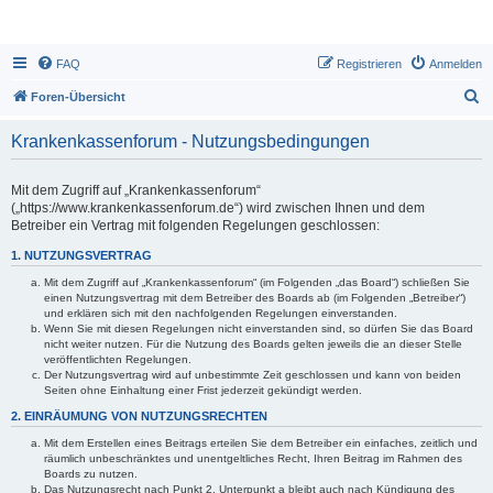
FAQ
Registrieren
Anmelden
S
Foren-Übersicht
u
Krankenkassenforum - Nutzungsbedingungen
c
h
Mit dem Zugriff auf „Krankenkassenforum“
e
(„https://www.krankenkassenforum.de“) wird zwischen Ihnen und dem
Betreiber ein Vertrag mit folgenden Regelungen geschlossen:
1. NUTZUNGSVERTRAG
Mit dem Zugriff auf „Krankenkassenforum“ (im Folgenden „das Board“) schließen Sie
einen Nutzungsvertrag mit dem Betreiber des Boards ab (im Folgenden „Betreiber“)
und erklären sich mit den nachfolgenden Regelungen einverstanden.
Wenn Sie mit diesen Regelungen nicht einverstanden sind, so dürfen Sie das Board
nicht weiter nutzen. Für die Nutzung des Boards gelten jeweils die an dieser Stelle
veröffentlichten Regelungen.
Der Nutzungsvertrag wird auf unbestimmte Zeit geschlossen und kann von beiden
Seiten ohne Einhaltung einer Frist jederzeit gekündigt werden.
2. EINRÄUMUNG VON NUTZUNGSRECHTEN
Mit dem Erstellen eines Beitrags erteilen Sie dem Betreiber ein einfaches, zeitlich und
räumlich unbeschränktes und unentgeltliches Recht, Ihren Beitrag im Rahmen des
Boards zu nutzen.
Das Nutzungsrecht nach Punkt 2, Unterpunkt a bleibt auch nach Kündigung des