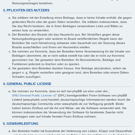
Nutzungsvertrages bestehen.
3. PFLICHTEN DES NUTZERS
Sie erklären mit der Erstellung eines Beitrags, dass er keine Inhalte enthält, die gegen
geltendes Recht oder die guten Sitten verstoßen. Sie erklären insbesondere, dass
Sie das Recht besitzen, die in Ihren Beiträgen verwendeten Links und Bilder zu
setzen bzw. zu verwenden.
Der Betreiber des Boards übt das Hausrecht aus. Bei Verstößen gegen diese
Nutzungsbedingungen oder anderer im Board veröffentlichten Regeln kann der
Betreiber Sie nach Abmahnung zeitweise oder dauerhaft von der Nutzung dieses
Boards ausschließen und Ihnen ein Hausverbot erteilen.
Sie nehmen zur Kenntnis, dass der Betreiber keine Verantwortung für die Inhalte von
Beiträgen übernimmt, die er nicht selbst erstellt hat oder die er nicht zur Kenntnis
genommen hat. Sie gestatten dem Betreiber, Ihr Benutzerkonto, Beiträge und
Funktionen jederzeit zu löschen oder zu sperren.
Sie gestatten dem Betreiber darüber hinaus, Ihre Beiträge abzuändern, sofern sie
gegen o. g. Regeln verstoßen oder geeignet sind, dem Betreiber oder einem Dritten
Schaden zuzufügen.
4. GENERAL PUBLIC LICENSE
Sie nehmen zur Kenntnis, dass es sich bei phpBB um eine unter der „
GNU General Public License v2
“ (GPL) bereitgestellten Foren-Software von phpBB
Limited (www.phpbb.com) handelt; deutschsprachige Informationen werden durch die
deutschsprachige Community unter www.phpbb.de zur Verfügung gestellt. Beide
haben keinen Einfluss auf die Art und Weise, wie die Software verwendet wird. Sie
können insbesondere die Verwendung der Software für bestimmte Zwecke nicht
untersagen oder auf Inhalte fremder Foren Einfluss nehmen.
5. GEWÄHRLEISTUNG
Der Betreiber haftet mit Ausnahme der Verletzung von Leben, Körper und Gesundheit