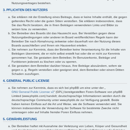
Nutzungsvertrages bestehen.
3. PFLICHTEN DES NUTZERS
Sie erklären mit der Erstellung eines Beitrags, dass er keine Inhalte enthält, die gegen
geltendes Recht oder die guten Sitten verstoßen. Sie erklären insbesondere, dass
Sie das Recht besitzen, die in Ihren Beiträgen verwendeten Links und Bilder zu
setzen bzw. zu verwenden.
Der Betreiber des Boards übt das Hausrecht aus. Bei Verstößen gegen diese
Nutzungsbedingungen oder anderer im Board veröffentlichten Regeln kann der
Betreiber Sie nach Abmahnung zeitweise oder dauerhaft von der Nutzung dieses
Boards ausschließen und Ihnen ein Hausverbot erteilen.
Sie nehmen zur Kenntnis, dass der Betreiber keine Verantwortung für die Inhalte von
Beiträgen übernimmt, die er nicht selbst erstellt hat oder die er nicht zur Kenntnis
genommen hat. Sie gestatten dem Betreiber, Ihr Benutzerkonto, Beiträge und
Funktionen jederzeit zu löschen oder zu sperren.
Sie gestatten dem Betreiber darüber hinaus, Ihre Beiträge abzuändern, sofern sie
gegen o. g. Regeln verstoßen oder geeignet sind, dem Betreiber oder einem Dritten
Schaden zuzufügen.
4. GENERAL PUBLIC LICENSE
Sie nehmen zur Kenntnis, dass es sich bei phpBB um eine unter der „
GNU General Public License v2
“ (GPL) bereitgestellten Foren-Software von phpBB
Limited (www.phpbb.com) handelt; deutschsprachige Informationen werden durch die
deutschsprachige Community unter www.phpbb.de zur Verfügung gestellt. Beide
haben keinen Einfluss auf die Art und Weise, wie die Software verwendet wird. Sie
können insbesondere die Verwendung der Software für bestimmte Zwecke nicht
untersagen oder auf Inhalte fremder Foren Einfluss nehmen.
5. GEWÄHRLEISTUNG
Der Betreiber haftet mit Ausnahme der Verletzung von Leben, Körper und Gesundheit