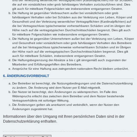
und der Verletzung wesentlicher Vertragspflichten (Kardinalpflichten) nur für Schäden,
die auf ein vorsätzliches oder grob fahrlässiges Verhalten zurückzuführen sind. Dies
gilt auch für mittelbare Folgeschäden wie insbesondere entgangenen Gewinn.
Die Haftung ist gegenüber Verbrauchern außer bei vorsätzlichem oder grob
fahrlässigem Verhalten oder bei Schäden aus der Verletzung von Leben, Körper und
Gesundheit und der Verletzung wesentlicher Vertragspflichten (Kardinalpflichten) auf
die bei Vertragsschluss typischerweise vorhersehbaren Schäden und im übrigen der
Höhe nach auf die vertragstypischen Durchschnittsschäden begrenzt. Dies gilt auch
für mittelbare Folgeschäden wie insbesondere entgangenen Gewinn.
Die Haftung ist gegenüber Unternehmern außer bei der Verletzung von Leben, Körper
und Gesundheit oder vorsätzlichem oder grob fahrlässigem Verhalten des Betreibers
auf die bei Vertragsschluss typischerweise vorhersehbaren Schäden und im Übrigen
der Höhe nach auf die vertragstypischen Durchschnittsschäden begrenzt. Dies gilt
auch für mittelbare Schäden, insbesondere entgangenen Gewinn.
Die Haftungsbegrenzung der Absätze a bis c gilt sinngemäß auch zugunsten der
Mitarbeiter und Erfüllungsgehilfen des Betreibers.
Ansprüche für eine Haftung aus zwingendem nationalem Recht bleiben unberührt.
6. ÄNDERUNGSVORBEHALT
Der Betreiber ist berechtigt, die Nutzungsbedingungen und die Datenschutzerklärung
zu ändern. Die Änderung wird dem Nutzer per E-Mail mitgeteilt.
Der Nutzer ist berechtigt, den Änderungen zu widersprechen. Im Falle des
Widerspruchs erlischt das zwischen dem Betreiber und dem Nutzer bestehende
Vertragsverhältnis mit sofortiger Wirkung.
Die Änderungen gelten als anerkannt und verbindlich, wenn der Nutzer den
Änderungen zugestimmt hat.
Informationen über den Umgang mit Ihren persönlichen Daten sind in der
Datenschutzerklärung enthalten.