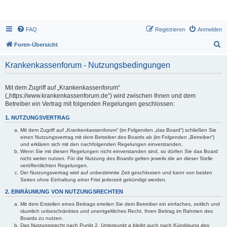
FAQ
Registrieren
Anmelden
S
Foren-Übersicht
u
Krankenkassenforum - Nutzungsbedingungen
c
h
Mit dem Zugriff auf „Krankenkassenforum“
e
(„https://www.krankenkassenforum.de“) wird zwischen Ihnen und dem
Betreiber ein Vertrag mit folgenden Regelungen geschlossen:
1. NUTZUNGSVERTRAG
Mit dem Zugriff auf „Krankenkassenforum“ (im Folgenden „das Board“) schließen Sie
einen Nutzungsvertrag mit dem Betreiber des Boards ab (im Folgenden „Betreiber“)
und erklären sich mit den nachfolgenden Regelungen einverstanden.
Wenn Sie mit diesen Regelungen nicht einverstanden sind, so dürfen Sie das Board
nicht weiter nutzen. Für die Nutzung des Boards gelten jeweils die an dieser Stelle
veröffentlichten Regelungen.
Der Nutzungsvertrag wird auf unbestimmte Zeit geschlossen und kann von beiden
Seiten ohne Einhaltung einer Frist jederzeit gekündigt werden.
2. EINRÄUMUNG VON NUTZUNGSRECHTEN
Mit dem Erstellen eines Beitrags erteilen Sie dem Betreiber ein einfaches, zeitlich und
räumlich unbeschränktes und unentgeltliches Recht, Ihren Beitrag im Rahmen des
Boards zu nutzen.
Das Nutzungsrecht nach Punkt 2, Unterpunkt a bleibt auch nach Kündigung des