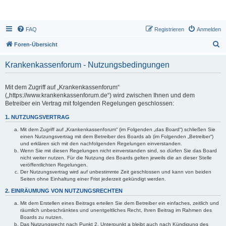
FAQ
Registrieren
Anmelden
S
Foren-Übersicht
u
Krankenkassenforum - Nutzungsbedingungen
c
h
Mit dem Zugriff auf „Krankenkassenforum“
e
(„https://www.krankenkassenforum.de“) wird zwischen Ihnen und dem
Betreiber ein Vertrag mit folgenden Regelungen geschlossen:
1. NUTZUNGSVERTRAG
Mit dem Zugriff auf „Krankenkassenforum“ (im Folgenden „das Board“) schließen Sie
einen Nutzungsvertrag mit dem Betreiber des Boards ab (im Folgenden „Betreiber“)
und erklären sich mit den nachfolgenden Regelungen einverstanden.
Wenn Sie mit diesen Regelungen nicht einverstanden sind, so dürfen Sie das Board
nicht weiter nutzen. Für die Nutzung des Boards gelten jeweils die an dieser Stelle
veröffentlichten Regelungen.
Der Nutzungsvertrag wird auf unbestimmte Zeit geschlossen und kann von beiden
Seiten ohne Einhaltung einer Frist jederzeit gekündigt werden.
2. EINRÄUMUNG VON NUTZUNGSRECHTEN
Mit dem Erstellen eines Beitrags erteilen Sie dem Betreiber ein einfaches, zeitlich und
räumlich unbeschränktes und unentgeltliches Recht, Ihren Beitrag im Rahmen des
Boards zu nutzen.
Das Nutzungsrecht nach Punkt 2, Unterpunkt a bleibt auch nach Kündigung des