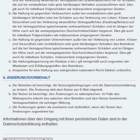
und der Verletzung wesentlicher Vertragspflichten (Kardinalpflichten) nur für Schäden,
die auf ein vorsätzliches oder grob fahrlässiges Verhalten zurückzuführen sind. Dies
gilt auch für mittelbare Folgeschäden wie insbesondere entgangenen Gewinn.
Die Haftung ist gegenüber Verbrauchern außer bei vorsätzlichem oder grob
fahrlässigem Verhalten oder bei Schäden aus der Verletzung von Leben, Körper und
Gesundheit und der Verletzung wesentlicher Vertragspflichten (Kardinalpflichten) auf
die bei Vertragsschluss typischerweise vorhersehbaren Schäden und im übrigen der
Höhe nach auf die vertragstypischen Durchschnittsschäden begrenzt. Dies gilt auch
für mittelbare Folgeschäden wie insbesondere entgangenen Gewinn.
Die Haftung ist gegenüber Unternehmern außer bei der Verletzung von Leben, Körper
und Gesundheit oder vorsätzlichem oder grob fahrlässigem Verhalten des Betreibers
auf die bei Vertragsschluss typischerweise vorhersehbaren Schäden und im Übrigen
der Höhe nach auf die vertragstypischen Durchschnittsschäden begrenzt. Dies gilt
auch für mittelbare Schäden, insbesondere entgangenen Gewinn.
Die Haftungsbegrenzung der Absätze a bis c gilt sinngemäß auch zugunsten der
Mitarbeiter und Erfüllungsgehilfen des Betreibers.
Ansprüche für eine Haftung aus zwingendem nationalem Recht bleiben unberührt.
6. ÄNDERUNGSVORBEHALT
Der Betreiber ist berechtigt, die Nutzungsbedingungen und die Datenschutzerklärung
zu ändern. Die Änderung wird dem Nutzer per E-Mail mitgeteilt.
Der Nutzer ist berechtigt, den Änderungen zu widersprechen. Im Falle des
Widerspruchs erlischt das zwischen dem Betreiber und dem Nutzer bestehende
Vertragsverhältnis mit sofortiger Wirkung.
Die Änderungen gelten als anerkannt und verbindlich, wenn der Nutzer den
Änderungen zugestimmt hat.
Informationen über den Umgang mit Ihren persönlichen Daten sind in der
Datenschutzerklärung enthalten.