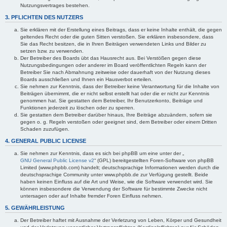
Nutzungsvertrages bestehen.
3. PFLICHTEN DES NUTZERS
Sie erklären mit der Erstellung eines Beitrags, dass er keine Inhalte enthält, die gegen
geltendes Recht oder die guten Sitten verstoßen. Sie erklären insbesondere, dass
Sie das Recht besitzen, die in Ihren Beiträgen verwendeten Links und Bilder zu
setzen bzw. zu verwenden.
Der Betreiber des Boards übt das Hausrecht aus. Bei Verstößen gegen diese
Nutzungsbedingungen oder anderer im Board veröffentlichten Regeln kann der
Betreiber Sie nach Abmahnung zeitweise oder dauerhaft von der Nutzung dieses
Boards ausschließen und Ihnen ein Hausverbot erteilen.
Sie nehmen zur Kenntnis, dass der Betreiber keine Verantwortung für die Inhalte von
Beiträgen übernimmt, die er nicht selbst erstellt hat oder die er nicht zur Kenntnis
genommen hat. Sie gestatten dem Betreiber, Ihr Benutzerkonto, Beiträge und
Funktionen jederzeit zu löschen oder zu sperren.
Sie gestatten dem Betreiber darüber hinaus, Ihre Beiträge abzuändern, sofern sie
gegen o. g. Regeln verstoßen oder geeignet sind, dem Betreiber oder einem Dritten
Schaden zuzufügen.
4. GENERAL PUBLIC LICENSE
Sie nehmen zur Kenntnis, dass es sich bei phpBB um eine unter der „
GNU General Public License v2
“ (GPL) bereitgestellten Foren-Software von phpBB
Limited (www.phpbb.com) handelt; deutschsprachige Informationen werden durch die
deutschsprachige Community unter www.phpbb.de zur Verfügung gestellt. Beide
haben keinen Einfluss auf die Art und Weise, wie die Software verwendet wird. Sie
können insbesondere die Verwendung der Software für bestimmte Zwecke nicht
untersagen oder auf Inhalte fremder Foren Einfluss nehmen.
5. GEWÄHRLEISTUNG
Der Betreiber haftet mit Ausnahme der Verletzung von Leben, Körper und Gesundheit