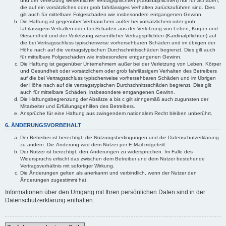
und der Verletzung wesentlicher Vertragspflichten (Kardinalpflichten) nur für Schäden,
die auf ein vorsätzliches oder grob fahrlässiges Verhalten zurückzuführen sind. Dies
gilt auch für mittelbare Folgeschäden wie insbesondere entgangenen Gewinn.
Die Haftung ist gegenüber Verbrauchern außer bei vorsätzlichem oder grob
fahrlässigem Verhalten oder bei Schäden aus der Verletzung von Leben, Körper und
Gesundheit und der Verletzung wesentlicher Vertragspflichten (Kardinalpflichten) auf
die bei Vertragsschluss typischerweise vorhersehbaren Schäden und im übrigen der
Höhe nach auf die vertragstypischen Durchschnittsschäden begrenzt. Dies gilt auch
für mittelbare Folgeschäden wie insbesondere entgangenen Gewinn.
Die Haftung ist gegenüber Unternehmern außer bei der Verletzung von Leben, Körper
und Gesundheit oder vorsätzlichem oder grob fahrlässigem Verhalten des Betreibers
auf die bei Vertragsschluss typischerweise vorhersehbaren Schäden und im Übrigen
der Höhe nach auf die vertragstypischen Durchschnittsschäden begrenzt. Dies gilt
auch für mittelbare Schäden, insbesondere entgangenen Gewinn.
Die Haftungsbegrenzung der Absätze a bis c gilt sinngemäß auch zugunsten der
Mitarbeiter und Erfüllungsgehilfen des Betreibers.
Ansprüche für eine Haftung aus zwingendem nationalem Recht bleiben unberührt.
6. ÄNDERUNGSVORBEHALT
Der Betreiber ist berechtigt, die Nutzungsbedingungen und die Datenschutzerklärung
zu ändern. Die Änderung wird dem Nutzer per E-Mail mitgeteilt.
Der Nutzer ist berechtigt, den Änderungen zu widersprechen. Im Falle des
Widerspruchs erlischt das zwischen dem Betreiber und dem Nutzer bestehende
Vertragsverhältnis mit sofortiger Wirkung.
Die Änderungen gelten als anerkannt und verbindlich, wenn der Nutzer den
Änderungen zugestimmt hat.
Informationen über den Umgang mit Ihren persönlichen Daten sind in der
Datenschutzerklärung enthalten.