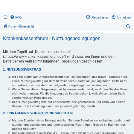
FAQ
Registrieren
Anmelden
S
Foren-Übersicht
u
Krankenkassenforum - Nutzungsbedingungen
c
h
Mit dem Zugriff auf „Krankenkassenforum“
e
(„https://www.krankenkassenforum.de“) wird zwischen Ihnen und dem
Betreiber ein Vertrag mit folgenden Regelungen geschlossen:
1. NUTZUNGSVERTRAG
Mit dem Zugriff auf „Krankenkassenforum“ (im Folgenden „das Board“) schließen Sie
einen Nutzungsvertrag mit dem Betreiber des Boards ab (im Folgenden „Betreiber“)
und erklären sich mit den nachfolgenden Regelungen einverstanden.
Wenn Sie mit diesen Regelungen nicht einverstanden sind, so dürfen Sie das Board
nicht weiter nutzen. Für die Nutzung des Boards gelten jeweils die an dieser Stelle
veröffentlichten Regelungen.
Der Nutzungsvertrag wird auf unbestimmte Zeit geschlossen und kann von beiden
Seiten ohne Einhaltung einer Frist jederzeit gekündigt werden.
2. EINRÄUMUNG VON NUTZUNGSRECHTEN
Mit dem Erstellen eines Beitrags erteilen Sie dem Betreiber ein einfaches, zeitlich und
räumlich unbeschränktes und unentgeltliches Recht, Ihren Beitrag im Rahmen des
Boards zu nutzen.
Das Nutzungsrecht nach Punkt 2, Unterpunkt a bleibt auch nach Kündigung des