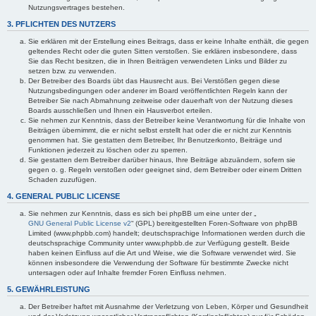
Nutzungsvertrages bestehen.
3. PFLICHTEN DES NUTZERS
Sie erklären mit der Erstellung eines Beitrags, dass er keine Inhalte enthält, die gegen
geltendes Recht oder die guten Sitten verstoßen. Sie erklären insbesondere, dass
Sie das Recht besitzen, die in Ihren Beiträgen verwendeten Links und Bilder zu
setzen bzw. zu verwenden.
Der Betreiber des Boards übt das Hausrecht aus. Bei Verstößen gegen diese
Nutzungsbedingungen oder anderer im Board veröffentlichten Regeln kann der
Betreiber Sie nach Abmahnung zeitweise oder dauerhaft von der Nutzung dieses
Boards ausschließen und Ihnen ein Hausverbot erteilen.
Sie nehmen zur Kenntnis, dass der Betreiber keine Verantwortung für die Inhalte von
Beiträgen übernimmt, die er nicht selbst erstellt hat oder die er nicht zur Kenntnis
genommen hat. Sie gestatten dem Betreiber, Ihr Benutzerkonto, Beiträge und
Funktionen jederzeit zu löschen oder zu sperren.
Sie gestatten dem Betreiber darüber hinaus, Ihre Beiträge abzuändern, sofern sie
gegen o. g. Regeln verstoßen oder geeignet sind, dem Betreiber oder einem Dritten
Schaden zuzufügen.
4. GENERAL PUBLIC LICENSE
Sie nehmen zur Kenntnis, dass es sich bei phpBB um eine unter der „
GNU General Public License v2
“ (GPL) bereitgestellten Foren-Software von phpBB
Limited (www.phpbb.com) handelt; deutschsprachige Informationen werden durch die
deutschsprachige Community unter www.phpbb.de zur Verfügung gestellt. Beide
haben keinen Einfluss auf die Art und Weise, wie die Software verwendet wird. Sie
können insbesondere die Verwendung der Software für bestimmte Zwecke nicht
untersagen oder auf Inhalte fremder Foren Einfluss nehmen.
5. GEWÄHRLEISTUNG
Der Betreiber haftet mit Ausnahme der Verletzung von Leben, Körper und Gesundheit