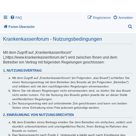
FAQ
Registrieren
Anmelden
S
Foren-Übersicht
u
Krankenkassenforum - Nutzungsbedingungen
c
h
Mit dem Zugriff auf „Krankenkassenforum“
e
(„https://www.krankenkassenforum.de“) wird zwischen Ihnen und dem
Betreiber ein Vertrag mit folgenden Regelungen geschlossen:
1. NUTZUNGSVERTRAG
Mit dem Zugriff auf „Krankenkassenforum“ (im Folgenden „das Board“) schließen Sie
einen Nutzungsvertrag mit dem Betreiber des Boards ab (im Folgenden „Betreiber“)
und erklären sich mit den nachfolgenden Regelungen einverstanden.
Wenn Sie mit diesen Regelungen nicht einverstanden sind, so dürfen Sie das Board
nicht weiter nutzen. Für die Nutzung des Boards gelten jeweils die an dieser Stelle
veröffentlichten Regelungen.
Der Nutzungsvertrag wird auf unbestimmte Zeit geschlossen und kann von beiden
Seiten ohne Einhaltung einer Frist jederzeit gekündigt werden.
2. EINRÄUMUNG VON NUTZUNGSRECHTEN
Mit dem Erstellen eines Beitrags erteilen Sie dem Betreiber ein einfaches, zeitlich und
räumlich unbeschränktes und unentgeltliches Recht, Ihren Beitrag im Rahmen des
Boards zu nutzen.
Das Nutzungsrecht nach Punkt 2, Unterpunkt a bleibt auch nach Kündigung des