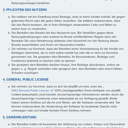
Nutzungsvertrages bestehen.
3. PFLICHTEN DES NUTZERS
Sie erklären mit der Erstellung eines Beitrags, dass er keine Inhalte enthält, die gegen
geltendes Recht oder die guten Sitten verstoßen. Sie erklären insbesondere, dass
Sie das Recht besitzen, die in Ihren Beiträgen verwendeten Links und Bilder zu
setzen bzw. zu verwenden.
Der Betreiber des Boards übt das Hausrecht aus. Bei Verstößen gegen diese
Nutzungsbedingungen oder anderer im Board veröffentlichten Regeln kann der
Betreiber Sie nach Abmahnung zeitweise oder dauerhaft von der Nutzung dieses
Boards ausschließen und Ihnen ein Hausverbot erteilen.
Sie nehmen zur Kenntnis, dass der Betreiber keine Verantwortung für die Inhalte von
Beiträgen übernimmt, die er nicht selbst erstellt hat oder die er nicht zur Kenntnis
genommen hat. Sie gestatten dem Betreiber, Ihr Benutzerkonto, Beiträge und
Funktionen jederzeit zu löschen oder zu sperren.
Sie gestatten dem Betreiber darüber hinaus, Ihre Beiträge abzuändern, sofern sie
gegen o. g. Regeln verstoßen oder geeignet sind, dem Betreiber oder einem Dritten
Schaden zuzufügen.
4. GENERAL PUBLIC LICENSE
Sie nehmen zur Kenntnis, dass es sich bei phpBB um eine unter der „
GNU General Public License v2
“ (GPL) bereitgestellten Foren-Software von phpBB
Limited (www.phpbb.com) handelt; deutschsprachige Informationen werden durch die
deutschsprachige Community unter www.phpbb.de zur Verfügung gestellt. Beide
haben keinen Einfluss auf die Art und Weise, wie die Software verwendet wird. Sie
können insbesondere die Verwendung der Software für bestimmte Zwecke nicht
untersagen oder auf Inhalte fremder Foren Einfluss nehmen.
5. GEWÄHRLEISTUNG
Der Betreiber haftet mit Ausnahme der Verletzung von Leben, Körper und Gesundheit