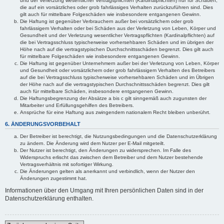
und der Verletzung wesentlicher Vertragspflichten (Kardinalpflichten) nur für Schäden,
die auf ein vorsätzliches oder grob fahrlässiges Verhalten zurückzuführen sind. Dies
gilt auch für mittelbare Folgeschäden wie insbesondere entgangenen Gewinn.
Die Haftung ist gegenüber Verbrauchern außer bei vorsätzlichem oder grob
fahrlässigem Verhalten oder bei Schäden aus der Verletzung von Leben, Körper und
Gesundheit und der Verletzung wesentlicher Vertragspflichten (Kardinalpflichten) auf
die bei Vertragsschluss typischerweise vorhersehbaren Schäden und im übrigen der
Höhe nach auf die vertragstypischen Durchschnittsschäden begrenzt. Dies gilt auch
für mittelbare Folgeschäden wie insbesondere entgangenen Gewinn.
Die Haftung ist gegenüber Unternehmern außer bei der Verletzung von Leben, Körper
und Gesundheit oder vorsätzlichem oder grob fahrlässigem Verhalten des Betreibers
auf die bei Vertragsschluss typischerweise vorhersehbaren Schäden und im Übrigen
der Höhe nach auf die vertragstypischen Durchschnittsschäden begrenzt. Dies gilt
auch für mittelbare Schäden, insbesondere entgangenen Gewinn.
Die Haftungsbegrenzung der Absätze a bis c gilt sinngemäß auch zugunsten der
Mitarbeiter und Erfüllungsgehilfen des Betreibers.
Ansprüche für eine Haftung aus zwingendem nationalem Recht bleiben unberührt.
6. ÄNDERUNGSVORBEHALT
Der Betreiber ist berechtigt, die Nutzungsbedingungen und die Datenschutzerklärung
zu ändern. Die Änderung wird dem Nutzer per E-Mail mitgeteilt.
Der Nutzer ist berechtigt, den Änderungen zu widersprechen. Im Falle des
Widerspruchs erlischt das zwischen dem Betreiber und dem Nutzer bestehende
Vertragsverhältnis mit sofortiger Wirkung.
Die Änderungen gelten als anerkannt und verbindlich, wenn der Nutzer den
Änderungen zugestimmt hat.
Informationen über den Umgang mit Ihren persönlichen Daten sind in der
Datenschutzerklärung enthalten.