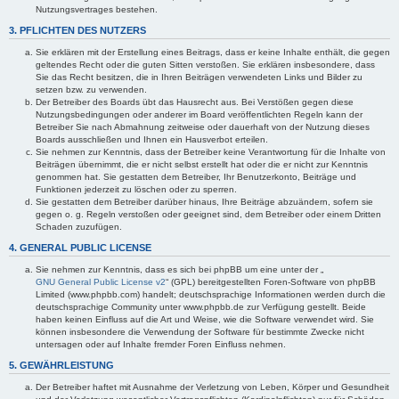
Nutzungsvertrages bestehen.
3. PFLICHTEN DES NUTZERS
Sie erklären mit der Erstellung eines Beitrags, dass er keine Inhalte enthält, die gegen
geltendes Recht oder die guten Sitten verstoßen. Sie erklären insbesondere, dass
Sie das Recht besitzen, die in Ihren Beiträgen verwendeten Links und Bilder zu
setzen bzw. zu verwenden.
Der Betreiber des Boards übt das Hausrecht aus. Bei Verstößen gegen diese
Nutzungsbedingungen oder anderer im Board veröffentlichten Regeln kann der
Betreiber Sie nach Abmahnung zeitweise oder dauerhaft von der Nutzung dieses
Boards ausschließen und Ihnen ein Hausverbot erteilen.
Sie nehmen zur Kenntnis, dass der Betreiber keine Verantwortung für die Inhalte von
Beiträgen übernimmt, die er nicht selbst erstellt hat oder die er nicht zur Kenntnis
genommen hat. Sie gestatten dem Betreiber, Ihr Benutzerkonto, Beiträge und
Funktionen jederzeit zu löschen oder zu sperren.
Sie gestatten dem Betreiber darüber hinaus, Ihre Beiträge abzuändern, sofern sie
gegen o. g. Regeln verstoßen oder geeignet sind, dem Betreiber oder einem Dritten
Schaden zuzufügen.
4. GENERAL PUBLIC LICENSE
Sie nehmen zur Kenntnis, dass es sich bei phpBB um eine unter der „
GNU General Public License v2
“ (GPL) bereitgestellten Foren-Software von phpBB
Limited (www.phpbb.com) handelt; deutschsprachige Informationen werden durch die
deutschsprachige Community unter www.phpbb.de zur Verfügung gestellt. Beide
haben keinen Einfluss auf die Art und Weise, wie die Software verwendet wird. Sie
können insbesondere die Verwendung der Software für bestimmte Zwecke nicht
untersagen oder auf Inhalte fremder Foren Einfluss nehmen.
5. GEWÄHRLEISTUNG
Der Betreiber haftet mit Ausnahme der Verletzung von Leben, Körper und Gesundheit