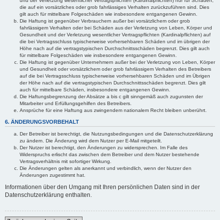
und der Verletzung wesentlicher Vertragspflichten (Kardinalpflichten) nur für Schäden,
die auf ein vorsätzliches oder grob fahrlässiges Verhalten zurückzuführen sind. Dies
gilt auch für mittelbare Folgeschäden wie insbesondere entgangenen Gewinn.
Die Haftung ist gegenüber Verbrauchern außer bei vorsätzlichem oder grob
fahrlässigem Verhalten oder bei Schäden aus der Verletzung von Leben, Körper und
Gesundheit und der Verletzung wesentlicher Vertragspflichten (Kardinalpflichten) auf
die bei Vertragsschluss typischerweise vorhersehbaren Schäden und im übrigen der
Höhe nach auf die vertragstypischen Durchschnittsschäden begrenzt. Dies gilt auch
für mittelbare Folgeschäden wie insbesondere entgangenen Gewinn.
Die Haftung ist gegenüber Unternehmern außer bei der Verletzung von Leben, Körper
und Gesundheit oder vorsätzlichem oder grob fahrlässigem Verhalten des Betreibers
auf die bei Vertragsschluss typischerweise vorhersehbaren Schäden und im Übrigen
der Höhe nach auf die vertragstypischen Durchschnittsschäden begrenzt. Dies gilt
auch für mittelbare Schäden, insbesondere entgangenen Gewinn.
Die Haftungsbegrenzung der Absätze a bis c gilt sinngemäß auch zugunsten der
Mitarbeiter und Erfüllungsgehilfen des Betreibers.
Ansprüche für eine Haftung aus zwingendem nationalem Recht bleiben unberührt.
6. ÄNDERUNGSVORBEHALT
Der Betreiber ist berechtigt, die Nutzungsbedingungen und die Datenschutzerklärung
zu ändern. Die Änderung wird dem Nutzer per E-Mail mitgeteilt.
Der Nutzer ist berechtigt, den Änderungen zu widersprechen. Im Falle des
Widerspruchs erlischt das zwischen dem Betreiber und dem Nutzer bestehende
Vertragsverhältnis mit sofortiger Wirkung.
Die Änderungen gelten als anerkannt und verbindlich, wenn der Nutzer den
Änderungen zugestimmt hat.
Informationen über den Umgang mit Ihren persönlichen Daten sind in der
Datenschutzerklärung enthalten.