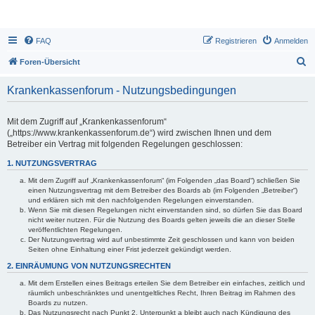
FAQ
Registrieren
Anmelden
S
Foren-Übersicht
u
Krankenkassenforum - Nutzungsbedingungen
c
h
Mit dem Zugriff auf „Krankenkassenforum“
e
(„https://www.krankenkassenforum.de“) wird zwischen Ihnen und dem
Betreiber ein Vertrag mit folgenden Regelungen geschlossen:
1. NUTZUNGSVERTRAG
Mit dem Zugriff auf „Krankenkassenforum“ (im Folgenden „das Board“) schließen Sie
einen Nutzungsvertrag mit dem Betreiber des Boards ab (im Folgenden „Betreiber“)
und erklären sich mit den nachfolgenden Regelungen einverstanden.
Wenn Sie mit diesen Regelungen nicht einverstanden sind, so dürfen Sie das Board
nicht weiter nutzen. Für die Nutzung des Boards gelten jeweils die an dieser Stelle
veröffentlichten Regelungen.
Der Nutzungsvertrag wird auf unbestimmte Zeit geschlossen und kann von beiden
Seiten ohne Einhaltung einer Frist jederzeit gekündigt werden.
2. EINRÄUMUNG VON NUTZUNGSRECHTEN
Mit dem Erstellen eines Beitrags erteilen Sie dem Betreiber ein einfaches, zeitlich und
räumlich unbeschränktes und unentgeltliches Recht, Ihren Beitrag im Rahmen des
Boards zu nutzen.
Das Nutzungsrecht nach Punkt 2, Unterpunkt a bleibt auch nach Kündigung des