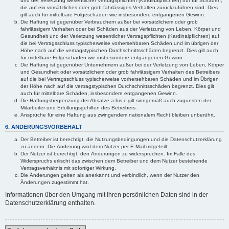
und der Verletzung wesentlicher Vertragspflichten (Kardinalpflichten) nur für Schäden,
die auf ein vorsätzliches oder grob fahrlässiges Verhalten zurückzuführen sind. Dies
gilt auch für mittelbare Folgeschäden wie insbesondere entgangenen Gewinn.
Die Haftung ist gegenüber Verbrauchern außer bei vorsätzlichem oder grob
fahrlässigem Verhalten oder bei Schäden aus der Verletzung von Leben, Körper und
Gesundheit und der Verletzung wesentlicher Vertragspflichten (Kardinalpflichten) auf
die bei Vertragsschluss typischerweise vorhersehbaren Schäden und im übrigen der
Höhe nach auf die vertragstypischen Durchschnittsschäden begrenzt. Dies gilt auch
für mittelbare Folgeschäden wie insbesondere entgangenen Gewinn.
Die Haftung ist gegenüber Unternehmern außer bei der Verletzung von Leben, Körper
und Gesundheit oder vorsätzlichem oder grob fahrlässigem Verhalten des Betreibers
auf die bei Vertragsschluss typischerweise vorhersehbaren Schäden und im Übrigen
der Höhe nach auf die vertragstypischen Durchschnittsschäden begrenzt. Dies gilt
auch für mittelbare Schäden, insbesondere entgangenen Gewinn.
Die Haftungsbegrenzung der Absätze a bis c gilt sinngemäß auch zugunsten der
Mitarbeiter und Erfüllungsgehilfen des Betreibers.
Ansprüche für eine Haftung aus zwingendem nationalem Recht bleiben unberührt.
6. ÄNDERUNGSVORBEHALT
Der Betreiber ist berechtigt, die Nutzungsbedingungen und die Datenschutzerklärung
zu ändern. Die Änderung wird dem Nutzer per E-Mail mitgeteilt.
Der Nutzer ist berechtigt, den Änderungen zu widersprechen. Im Falle des
Widerspruchs erlischt das zwischen dem Betreiber und dem Nutzer bestehende
Vertragsverhältnis mit sofortiger Wirkung.
Die Änderungen gelten als anerkannt und verbindlich, wenn der Nutzer den
Änderungen zugestimmt hat.
Informationen über den Umgang mit Ihren persönlichen Daten sind in der
Datenschutzerklärung enthalten.