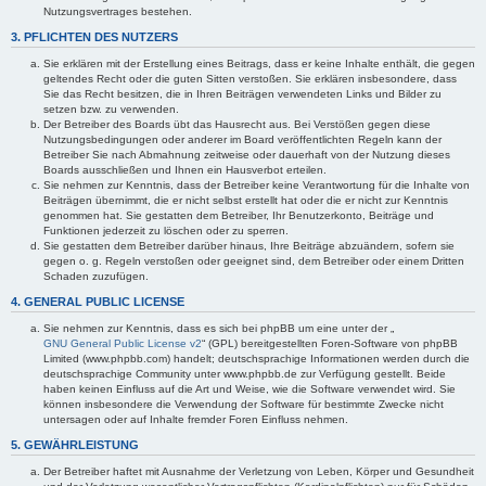
Nutzungsvertrages bestehen.
3. PFLICHTEN DES NUTZERS
Sie erklären mit der Erstellung eines Beitrags, dass er keine Inhalte enthält, die gegen
geltendes Recht oder die guten Sitten verstoßen. Sie erklären insbesondere, dass
Sie das Recht besitzen, die in Ihren Beiträgen verwendeten Links und Bilder zu
setzen bzw. zu verwenden.
Der Betreiber des Boards übt das Hausrecht aus. Bei Verstößen gegen diese
Nutzungsbedingungen oder anderer im Board veröffentlichten Regeln kann der
Betreiber Sie nach Abmahnung zeitweise oder dauerhaft von der Nutzung dieses
Boards ausschließen und Ihnen ein Hausverbot erteilen.
Sie nehmen zur Kenntnis, dass der Betreiber keine Verantwortung für die Inhalte von
Beiträgen übernimmt, die er nicht selbst erstellt hat oder die er nicht zur Kenntnis
genommen hat. Sie gestatten dem Betreiber, Ihr Benutzerkonto, Beiträge und
Funktionen jederzeit zu löschen oder zu sperren.
Sie gestatten dem Betreiber darüber hinaus, Ihre Beiträge abzuändern, sofern sie
gegen o. g. Regeln verstoßen oder geeignet sind, dem Betreiber oder einem Dritten
Schaden zuzufügen.
4. GENERAL PUBLIC LICENSE
Sie nehmen zur Kenntnis, dass es sich bei phpBB um eine unter der „
GNU General Public License v2
“ (GPL) bereitgestellten Foren-Software von phpBB
Limited (www.phpbb.com) handelt; deutschsprachige Informationen werden durch die
deutschsprachige Community unter www.phpbb.de zur Verfügung gestellt. Beide
haben keinen Einfluss auf die Art und Weise, wie die Software verwendet wird. Sie
können insbesondere die Verwendung der Software für bestimmte Zwecke nicht
untersagen oder auf Inhalte fremder Foren Einfluss nehmen.
5. GEWÄHRLEISTUNG
Der Betreiber haftet mit Ausnahme der Verletzung von Leben, Körper und Gesundheit