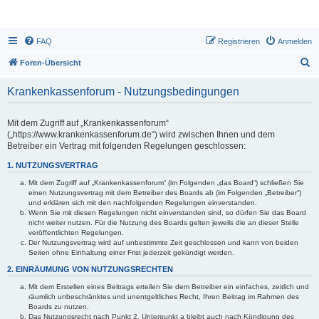
FAQ
Registrieren
Anmelden
S
Foren-Übersicht
u
Krankenkassenforum - Nutzungsbedingungen
c
h
Mit dem Zugriff auf „Krankenkassenforum“
e
(„https://www.krankenkassenforum.de“) wird zwischen Ihnen und dem
Betreiber ein Vertrag mit folgenden Regelungen geschlossen:
1. NUTZUNGSVERTRAG
Mit dem Zugriff auf „Krankenkassenforum“ (im Folgenden „das Board“) schließen Sie
einen Nutzungsvertrag mit dem Betreiber des Boards ab (im Folgenden „Betreiber“)
und erklären sich mit den nachfolgenden Regelungen einverstanden.
Wenn Sie mit diesen Regelungen nicht einverstanden sind, so dürfen Sie das Board
nicht weiter nutzen. Für die Nutzung des Boards gelten jeweils die an dieser Stelle
veröffentlichten Regelungen.
Der Nutzungsvertrag wird auf unbestimmte Zeit geschlossen und kann von beiden
Seiten ohne Einhaltung einer Frist jederzeit gekündigt werden.
2. EINRÄUMUNG VON NUTZUNGSRECHTEN
Mit dem Erstellen eines Beitrags erteilen Sie dem Betreiber ein einfaches, zeitlich und
räumlich unbeschränktes und unentgeltliches Recht, Ihren Beitrag im Rahmen des
Boards zu nutzen.
Das Nutzungsrecht nach Punkt 2, Unterpunkt a bleibt auch nach Kündigung des