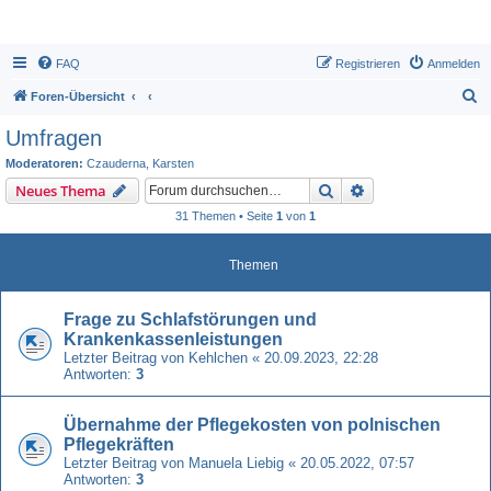
FAQ
Registrieren
Anmelden
S
Foren-Übersicht
u
Umfragen
c
Moderatoren:
Czauderna
,
Karsten
h
Suche
Erweiterte Suche
Neues Thema
e
31 Themen • Seite
1
von
1
Themen
Frage zu Schlafstörungen und
Krankenkassenleistungen
Letzter Beitrag von
Kehlchen
«
20.09.2023, 22:28
Antworten:
3
Übernahme der Pflegekosten von polnischen
Pflegekräften
Letzter Beitrag von
Manuela Liebig
«
20.05.2022, 07:57
Antworten:
3