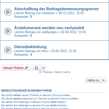
Abschaffung der Beitragsbemessungsgrenze
Letzter Beitrag von
krankator
«
06.12.2012, 12:02
Antworten:
5
Ärztehonorare werden neu verhandelt
Letzter Beitrag von
reallyangry
«
02.09.2012, 13:41
Antworten:
5
Dienstbekleidung
Letzter Beitrag von
Aha
«
23.06.2012, 21:02
Antworten:
3
Neues Thema
31 Themen • Seite
1
von
1
Gehe zu
BERECHTIGUNGEN IN DIESEM FORUM
Sie dürfen
keine
neuen Themen in diesem Forum erstellen.
Sie dürfen
keine
Antworten zu Themen in diesem Forum erstellen.
Sie dürfen Ihre Beiträge in diesem Forum
nicht
ändern.
Sie dürfen Ihre Beiträge in diesem Forum
nicht
löschen.
Sie dürfen
keine
Dateianhänge in diesem Forum erstellen.