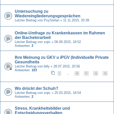
Untersuchung zu
Wiedereingliederungsgesprächen
Letzter Beitrag von
PsyStefan
«
11.11.2015, 20:39
Online-Umfrage zu Krankenkassen im Rahmen
der Bachelorarbeit
Letzter Beitrag von
sojic
«
06.09.2015, 18:52
Antworten:
2
Ihre Meinung zu GKV u iPGV (Individuelle Private
Gesundheits
Letzter Beitrag von
billy
«
28.07.2015, 20:56
Antworten:
183
1
10
11
12
13
…
Wo drückt der Schuh?
Letzter Beitrag von
sojic
«
25.03.2015, 18:54
Antworten:
2
Stress, Krankheitsbilder und
Entscheidungsverhalten