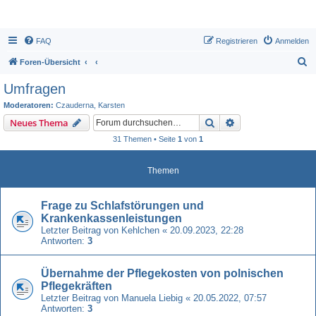
FAQ
Registrieren
Anmelden
S
Foren-Übersicht
u
Umfragen
c
Moderatoren:
Czauderna
,
Karsten
h
Suche
Erweiterte Suche
Neues Thema
e
31 Themen • Seite
1
von
1
Themen
Frage zu Schlafstörungen und
Krankenkassenleistungen
Letzter Beitrag von
Kehlchen
«
20.09.2023, 22:28
Antworten:
3
Übernahme der Pflegekosten von polnischen
Pflegekräften
Letzter Beitrag von
Manuela Liebig
«
20.05.2022, 07:57
Antworten:
3