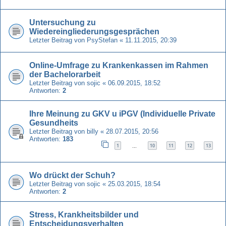
Untersuchung zu
Wiedereingliederungsgesprächen
Letzter Beitrag von
PsyStefan
«
11.11.2015, 20:39
Online-Umfrage zu Krankenkassen im Rahmen
der Bachelorarbeit
Letzter Beitrag von
sojic
«
06.09.2015, 18:52
Antworten:
2
Ihre Meinung zu GKV u iPGV (Individuelle Private
Gesundheits
Letzter Beitrag von
billy
«
28.07.2015, 20:56
Antworten:
183
1
10
11
12
13
…
Wo drückt der Schuh?
Letzter Beitrag von
sojic
«
25.03.2015, 18:54
Antworten:
2
Stress, Krankheitsbilder und
Entscheidungsverhalten