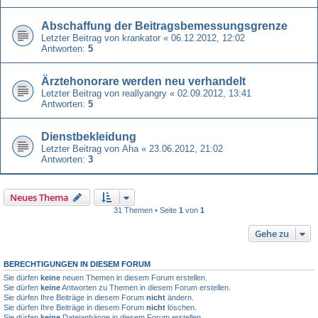
Abschaffung der Beitragsbemessungsgrenze
Letzter Beitrag von
krankator
«
06.12.2012, 12:02
Antworten:
5
Ärztehonorare werden neu verhandelt
Letzter Beitrag von
reallyangry
«
02.09.2012, 13:41
Antworten:
5
Dienstbekleidung
Letzter Beitrag von
Aha
«
23.06.2012, 21:02
Antworten:
3
Neues Thema
31 Themen • Seite
1
von
1
Gehe zu
BERECHTIGUNGEN IN DIESEM FORUM
Sie dürfen
keine
neuen Themen in diesem Forum erstellen.
Sie dürfen
keine
Antworten zu Themen in diesem Forum erstellen.
Sie dürfen Ihre Beiträge in diesem Forum
nicht
ändern.
Sie dürfen Ihre Beiträge in diesem Forum
nicht
löschen.
Sie dürfen
keine
Dateianhänge in diesem Forum erstellen.