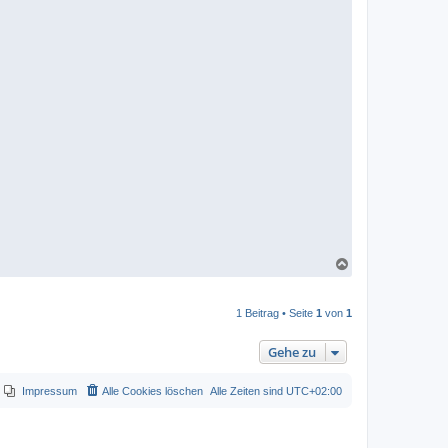
N
a
c
h
1 Beitrag • Seite
1
von
1
o
b
e
Gehe zu
n
Impressum
Alle Cookies löschen
Alle Zeiten sind
UTC+02:00