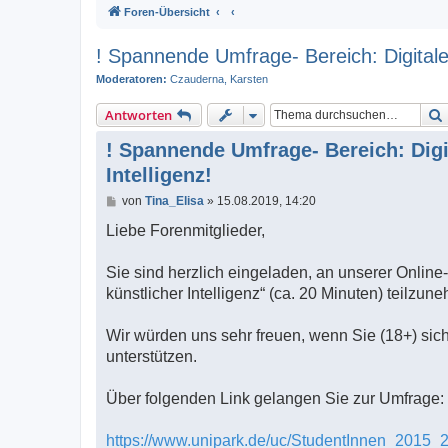
Foren-Übersicht
! Spannende Umfrage- Bereich: Digitale
Moderatoren:
Czauderna
,
Karsten
Antworten
! Spannende Umfrage- Bereich: Dig
Intelligenz!
B
von
Tina_Elisa
»
15.08.2019, 14:20
e
i
Liebe Forenmitglieder,
t
r
a
Sie sind herzlich eingeladen, an unserer Onli
g
künstlicher Intelligenz“ (ca. 20 Minuten) teilzun
Wir würden uns sehr freuen, wenn Sie (18+) sic
unterstützen.
Über folgenden Link gelangen Sie zur Umfrage:
https://www.unipark.de/uc/StudentInnen_2015_2