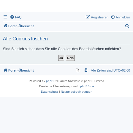
FAQ
Registrieren
Anmelden
S
Foren-Übersicht
u
Alle Cookies löschen
c
h
Sind Sie sich sicher, dass Sie alle Cookies des Boards löschen möchten?
e
Foren-Übersicht
Alle Zeiten sind
UTC+02:00
Powered by
phpBB
® Forum Software © phpBB Limited
Deutsche Übersetzung durch
phpBB.de
Datenschutz
|
Nutzungsbedingungen