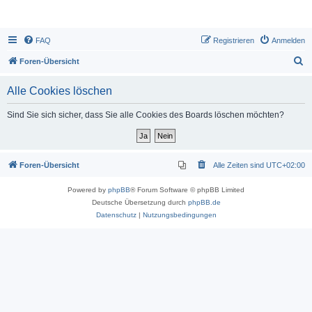
FAQ
Registrieren
Anmelden
S
Foren-Übersicht
u
Alle Cookies löschen
c
h
Sind Sie sich sicher, dass Sie alle Cookies des Boards löschen möchten?
e
Foren-Übersicht
Alle Zeiten sind
UTC+02:00
Powered by
phpBB
® Forum Software © phpBB Limited
Deutsche Übersetzung durch
phpBB.de
Datenschutz
|
Nutzungsbedingungen