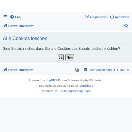
FAQ
Registrieren
Anmelden
S
Foren-Übersicht
u
Alle Cookies löschen
c
h
Sind Sie sich sicher, dass Sie alle Cookies des Boards löschen möchten?
e
Foren-Übersicht
Alle Zeiten sind
UTC+02:00
Powered by
phpBB
® Forum Software © phpBB Limited
Deutsche Übersetzung durch
phpBB.de
Datenschutz
|
Nutzungsbedingungen