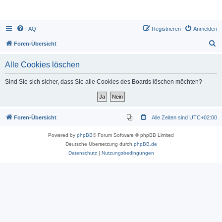
FAQ
Registrieren
Anmelden
S
Foren-Übersicht
u
Alle Cookies löschen
c
h
Sind Sie sich sicher, dass Sie alle Cookies des Boards löschen möchten?
e
Foren-Übersicht
Alle Zeiten sind
UTC+02:00
Powered by
phpBB
® Forum Software © phpBB Limited
Deutsche Übersetzung durch
phpBB.de
Datenschutz
|
Nutzungsbedingungen