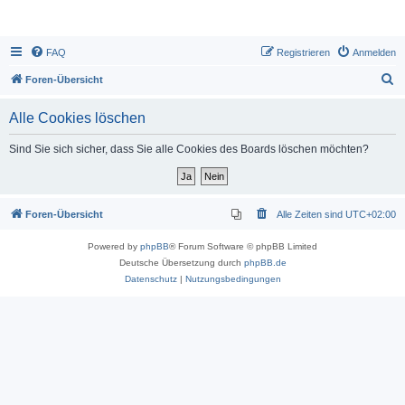
FAQ
Registrieren
Anmelden
S
Foren-Übersicht
u
Alle Cookies löschen
c
h
Sind Sie sich sicher, dass Sie alle Cookies des Boards löschen möchten?
e
Foren-Übersicht
Alle Zeiten sind
UTC+02:00
Powered by
phpBB
® Forum Software © phpBB Limited
Deutsche Übersetzung durch
phpBB.de
Datenschutz
|
Nutzungsbedingungen