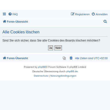
FAQ
Registrieren
Anmelden
S
Foren-Übersicht
u
Alle Cookies löschen
c
h
Sind Sie sich sicher, dass Sie alle Cookies des Boards löschen möchten?
e
Foren-Übersicht
Alle Zeiten sind
UTC+02:00
Powered by
phpBB
® Forum Software © phpBB Limited
Deutsche Übersetzung durch
phpBB.de
Datenschutz
|
Nutzungsbedingungen