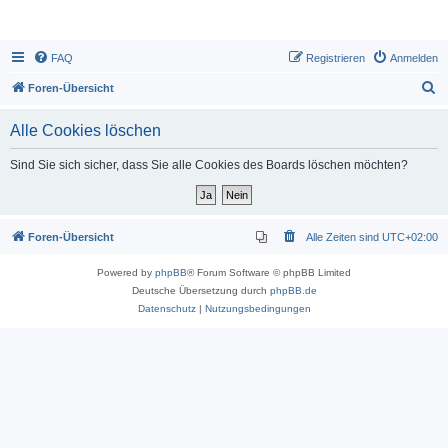
FAQ
Registrieren
Anmelden
S
Foren-Übersicht
u
Alle Cookies löschen
c
h
Sind Sie sich sicher, dass Sie alle Cookies des Boards löschen möchten?
e
Foren-Übersicht
Alle Zeiten sind
UTC+02:00
Powered by
phpBB
® Forum Software © phpBB Limited
Deutsche Übersetzung durch
phpBB.de
Datenschutz
|
Nutzungsbedingungen