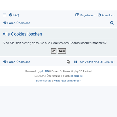
FAQ
Registrieren
Anmelden
S
Foren-Übersicht
u
Alle Cookies löschen
c
h
Sind Sie sich sicher, dass Sie alle Cookies des Boards löschen möchten?
e
Foren-Übersicht
Alle Zeiten sind
UTC+02:00
Powered by
phpBB
® Forum Software © phpBB Limited
Deutsche Übersetzung durch
phpBB.de
Datenschutz
|
Nutzungsbedingungen