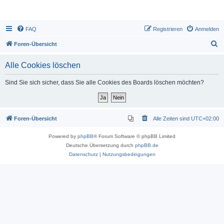
FAQ
Registrieren
Anmelden
S
Foren-Übersicht
u
Alle Cookies löschen
c
h
Sind Sie sich sicher, dass Sie alle Cookies des Boards löschen möchten?
e
Foren-Übersicht
Alle Zeiten sind
UTC+02:00
Powered by
phpBB
® Forum Software © phpBB Limited
Deutsche Übersetzung durch
phpBB.de
Datenschutz
|
Nutzungsbedingungen