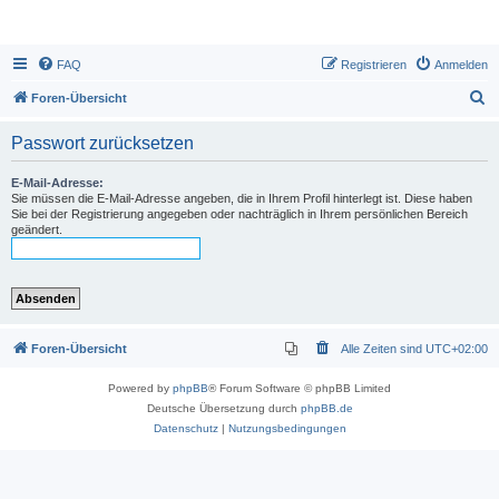
FAQ
Registrieren
Anmelden
S
Foren-Übersicht
u
Passwort zurücksetzen
c
h
E-Mail-Adresse:
Sie müssen die E-Mail-Adresse angeben, die in Ihrem Profil hinterlegt ist. Diese haben
e
Sie bei der Registrierung angegeben oder nachträglich in Ihrem persönlichen Bereich
geändert.
Foren-Übersicht
Alle Zeiten sind
UTC+02:00
Powered by
phpBB
® Forum Software © phpBB Limited
Deutsche Übersetzung durch
phpBB.de
Datenschutz
|
Nutzungsbedingungen