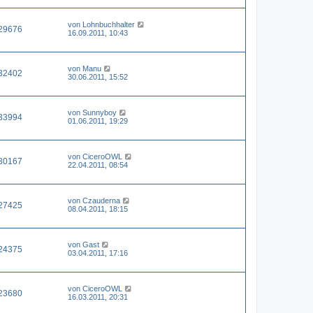
von
Lohnbuchhalter
29676
16.09.2011, 10:43
von
Manu
32402
30.06.2011, 15:52
von
Sunnyboy
33994
01.06.2011, 19:29
von
CiceroOWL
30167
22.04.2011, 08:54
von
Czauderna
27425
08.04.2011, 18:15
von
Gast
24375
03.04.2011, 17:16
von
CiceroOWL
23680
16.03.2011, 20:31