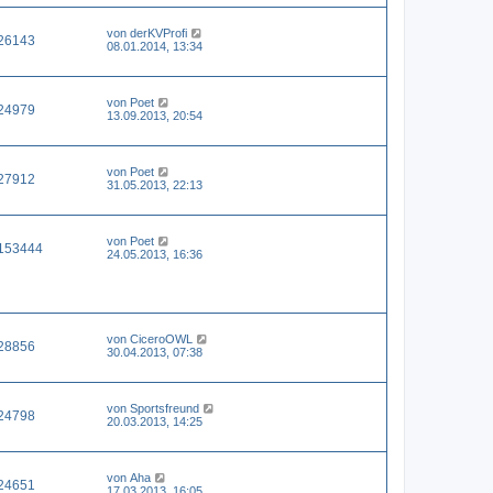
von
derKVProfi
26143
08.01.2014, 13:34
von
Poet
24979
13.09.2013, 20:54
von
Poet
27912
31.05.2013, 22:13
von
Poet
153444
24.05.2013, 16:36
von
CiceroOWL
28856
30.04.2013, 07:38
von
Sportsfreund
24798
20.03.2013, 14:25
von
Aha
24651
17.03.2013, 16:05