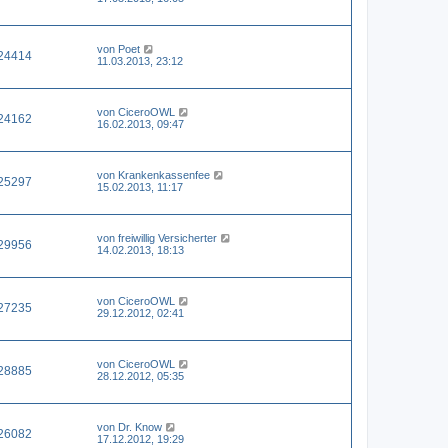
von
Poet
24414
11.03.2013, 23:12
von
CiceroOWL
24162
16.02.2013, 09:47
von
Krankenkassenfee
25297
15.02.2013, 11:17
von
freiwillig Versicherter
29956
14.02.2013, 18:13
von
CiceroOWL
27235
29.12.2012, 02:41
von
CiceroOWL
28885
28.12.2012, 05:35
von
Dr. Know
26082
17.12.2012, 19:29