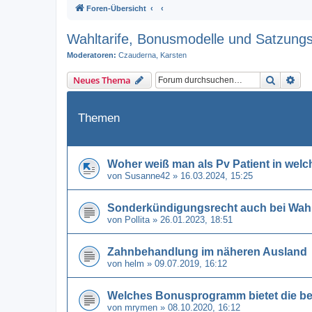
Foren-Übersicht
Wahltarife, Bonusmodelle und Satzung
Moderatoren:
Czauderna
,
Karsten
Suche
Erw
Neues Thema
Themen
Woher weiß man als Pv Patient in welc
von
Susanne42
» 16.03.2024, 15:25
Sonderkündigungsrecht auch bei Wahlt
von
Pollita
» 26.01.2023, 18:51
Zahnbehandlung im näheren Ausland
von
helm
» 09.07.2019, 16:12
Welches Bonusprogramm bietet die be
von
mrymen
» 08.10.2020, 16:12