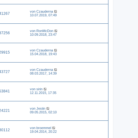
von
Czauderna
41267
10.07.2019, 07:49
von
RonMcDon
37256
10.09.2018, 23:47
von
Czauderna
29915
15.04.2018, 19:43
von
Czauderna
43727
08.03.2017, 14:39
von
sirin
53841
12.11.2015, 17:35
von
Jestin
24221
09.05.2015, 02:10
von
broemmel
30112
19.04.2014, 20:22