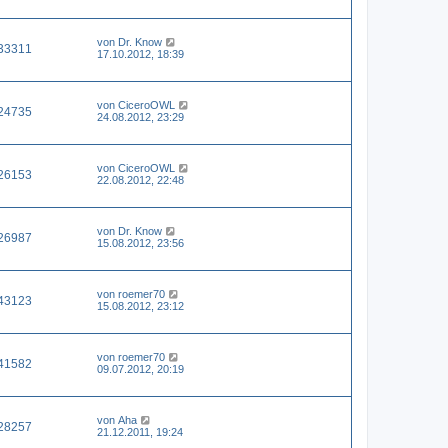
von
Dr. Know
33311
17.10.2012, 18:39
von
CiceroOWL
24735
24.08.2012, 23:29
von
CiceroOWL
26153
22.08.2012, 22:48
von
Dr. Know
26987
15.08.2012, 23:56
von
roemer70
43123
15.08.2012, 23:12
von
roemer70
41582
09.07.2012, 20:19
von
Aha
28257
21.12.2011, 19:24