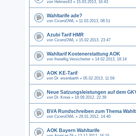
von
Helmes63
» 15.03.2013, 16:43
Wahltarife ade?
von
CiceroOWL
» 11.03.2013, 08:51
Azubi Tarif HMR
von
CiceroOWL
» 15.02.2013, 23:47
Wahltarif Kostenerstattung AOK
von
freiwillig Versicherter
» 14.02.2013, 18:14
AOK KE-Tarif
von
Dr. eisenbarth
» 05.02.2013, 11:59
Neue Satzungsleistungen auf dem GK
von
Dr. Know
» 18.09.2012, 22:39
BVA Rundschreiben zum Thema Wahltar
von
CiceroOWL
» 28.01.2012, 14:40
AOK Bayern Wahltarife
von
Anarcas79
» 13.12.2012, 16:15