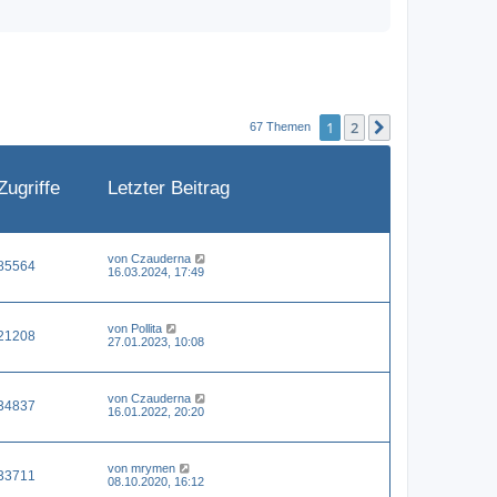
1
2
Nächste
67 Themen
Zugriffe
Letzter Beitrag
von
Czauderna
85564
16.03.2024, 17:49
von
Pollita
21208
27.01.2023, 10:08
von
Czauderna
34837
16.01.2022, 20:20
von
mrymen
33711
08.10.2020, 16:12