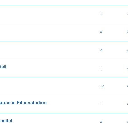
1
4
2
ell
1
12
kurse in Fitnesstudios
1
mittel
4