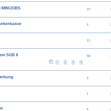
ei MINIJOBS
10
rankenkasse
5
11
em SGB II
58
1
2
3
4
werbung
3
1
io
4