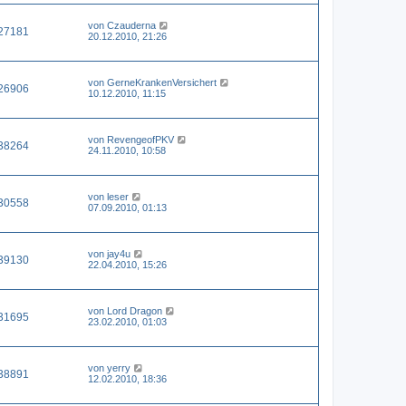
von
Czauderna
27181
20.12.2010, 21:26
von
GerneKrankenVersichert
26906
10.12.2010, 11:15
von
RevengeofPKV
38264
24.11.2010, 10:58
von
leser
30558
07.09.2010, 01:13
von
jay4u
39130
22.04.2010, 15:26
von
Lord Dragon
31695
23.02.2010, 01:03
von
yerry
38891
12.02.2010, 18:36