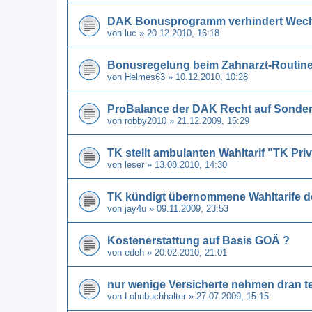
DAK Bonusprogramm verhindert Wechs
von
luc
» 20.12.2010, 16:18
Bonusregelung beim Zahnarzt-Routin
von
Helmes63
» 10.12.2010, 10:28
ProBalance der DAK Recht auf Sonde
von
robby2010
» 21.12.2009, 15:29
TK stellt ambulanten Wahltarif "TK Priv
von
leser
» 13.08.2010, 14:30
TK kündigt übernommene Wahltarife de
von
jay4u
» 09.11.2009, 23:53
Kostenerstattung auf Basis GOÄ ?
von
edeh
» 20.02.2010, 21:01
nur wenige Versicherte nehmen dran te
von
Lohnbuchhalter
» 27.07.2009, 15:15