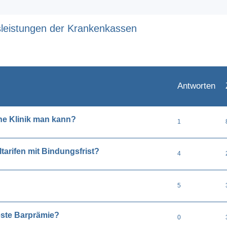
sleistungen der Krankenkassen
eiterte Suche
Antworten
he Klinik man kann?
1
arifen mit Bindungsfrist?
4
5
ste Barprämie?
0