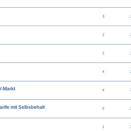
3
2
2
4
V-Markt
4
ife mit Selbsbehalt
5
1