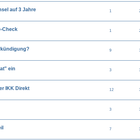
el auf 3 Jahre
1
e-Check
1
rkündigung?
9
at" ein
3
r IKK Direkt
12
3
il
7