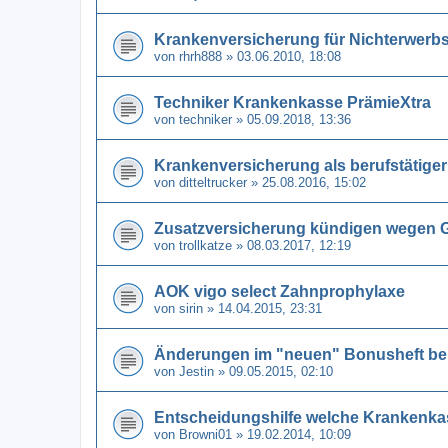
Krankenversicherung für Nichterwerb
von
rhrh888
» 03.06.2010, 18:08
Techniker Krankenkasse PrämieXtra
von
techniker
» 05.09.2018, 13:36
Krankenversicherung als berufstätige
von
ditteltrucker
» 25.08.2016, 15:02
Zusatzversicherung kündigen wegen 
von
trollkatze
» 08.03.2017, 12:19
AOK vigo select Zahnprophylaxe
von
sirin
» 14.04.2015, 23:31
Änderungen im "neuen" Bonusheft be
von
Jestin
» 09.05.2015, 02:10
Entscheidungshilfe welche Krankenka
von
Browni01
» 19.02.2014, 10:09