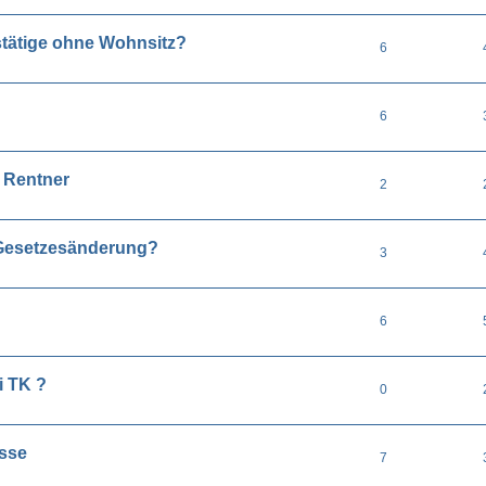
stätige ohne Wohnsitz?
6
6
r Rentner
2
Gesetzesänderung?
3
6
i TK ?
0
sse
7