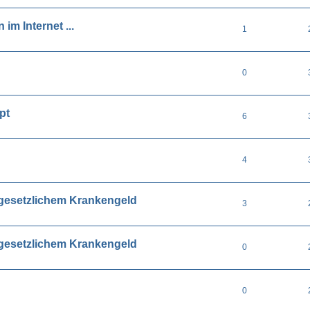
im Internet ...
1
0
pt
6
4
 gesetzlichem Krankengeld
3
 gesetzlichem Krankengeld
0
0