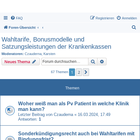
FAQ
Registrieren
Anmelden
S
Foren-Übersicht
u
Wahltarife, Bonusmodelle und
c
Satzungsleistungen der Krankenkassen
h
Moderatoren:
Czauderna
,
Karsten
e
Suche
Erweiterte Suche
Neues Thema
1
2
Nächste
67 Themen
Themen
Woher weiß man als Pv Patient in welche Klinik
man kann?
Letzter Beitrag von
Czauderna
«
16.03.2024, 17:49
Antworten:
1
Sonderkündigungsrecht auch bei Wahltarifen mit
Bindungsfrist?