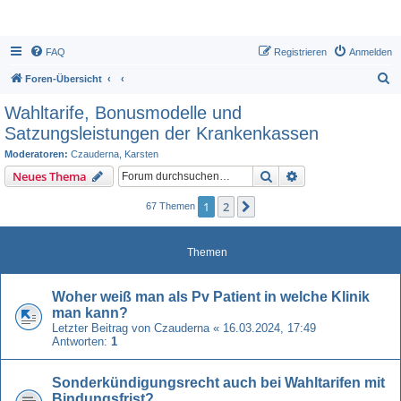
FAQ
Registrieren
Anmelden
S
Foren-Übersicht
u
Wahltarife, Bonusmodelle und
c
Satzungsleistungen der Krankenkassen
h
Moderatoren:
Czauderna
,
Karsten
e
Suche
Erweiterte Suche
Neues Thema
1
2
Nächste
67 Themen
Themen
Woher weiß man als Pv Patient in welche Klinik
man kann?
Letzter Beitrag von
Czauderna
«
16.03.2024, 17:49
Antworten:
1
Sonderkündigungsrecht auch bei Wahltarifen mit
Bindungsfrist?