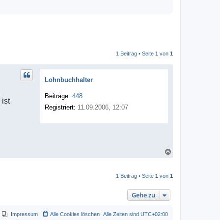
1 Beitrag • Seite
1
von
1
Lohnbuchhalter
Beiträge:
448
ist
Registriert:
11.09.2006, 12:07
N
a
c
h
1 Beitrag • Seite
1
von
1
o
b
e
Gehe zu
n
Impressum
Alle Cookies löschen
Alle Zeiten sind
UTC+02:00