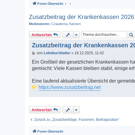
Foren-Übersicht
Zusatzbeitrag der Krankenkassen 2026 -
Moderatoren:
Czauderna
,
Karsten
Antworten
Zusatzbeitrag der Krankenkassen 20
B
von
Lohnbuchhalter
»
19.12.2025, 11:42
e
i
Ein Großteil der gesetzlichen Krankenkassen hat
t
gemischt: Viele Kassen bleiben stabil, einige 
r
a
g
Eine laufend aktualisierte Übersicht der gemelde
https://www.zusatzbeitrag.net
Antworten
Zurück zu „Zusatzbeiträge, Fusionen, Beitragssätze“
Foren-Übersicht