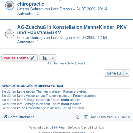
chiropractic
Letzter Beitrag von
Lord Dragon
«
24.07.2009, 23:14
Antworten:
1
AG-Zuschuß in Konstellation Mann+Kinder=PKV
und Hausfrau=GKV
Letzter Beitrag von
Lord Dragon
«
23.04.2009, 12:54
Antworten:
1
Neues Thema
41 Themen • Seite
1
von
1
Gehe zu
BERECHTIGUNGEN IN DIESEM FORUM
Sie dürfen
keine
neuen Themen in diesem Forum erstellen.
Sie dürfen
keine
Antworten zu Themen in diesem Forum erstellen.
Sie dürfen Ihre Beiträge in diesem Forum
nicht
ändern.
Sie dürfen Ihre Beiträge in diesem Forum
nicht
löschen.
Sie dürfen
keine
Dateianhänge in diesem Forum erstellen.
Foren-Übersicht
Alle Zeiten sind
UTC+02:00
Powered by
phpBB
® Forum Software © phpBB Limited
Deutsche Übersetzung durch
phpBB.de