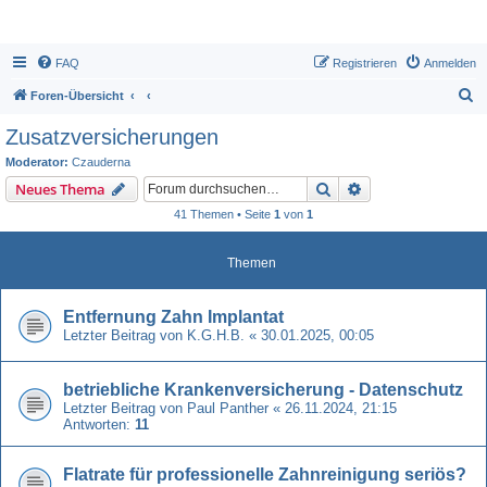
FAQ
Registrieren
Anmelden
S
Foren-Übersicht
u
Zusatzversicherungen
c
Moderator:
Czauderna
h
Suche
Erweiterte Suche
Neues Thema
e
41 Themen • Seite
1
von
1
Themen
Entfernung Zahn Implantat
Letzter Beitrag von
K.G.H.B.
«
30.01.2025, 00:05
betriebliche Krankenversicherung - Datenschutz
Letzter Beitrag von
Paul Panther
«
26.11.2024, 21:15
Antworten:
11
Flatrate für professionelle Zahnreinigung seriös?